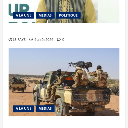
A LA UNE
MEDIAS
POLITIQUE
Diplomatie : calme précaire
LE PAYS
6 août 2026
0
A LA UNE
MEDIAS
Tessalit et Tabrichat : La coalition JNIM/FLA