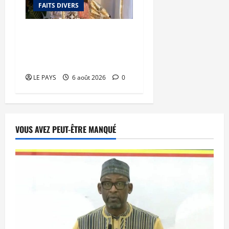
FAITS DIVERS
Kalaban-Coro : ‘’ZA’’ tuée
puis découpée par son
mari
LE PAYS
6 août 2026
0
VOUS AVEZ PEUT-ÊTRE MANQUÉ