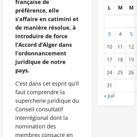
française de
L
M
M
préférence, elle
s’affaire en catimini et
de manière résolue, à
3
4
5
introduire de force
l’Accord d’Alger dans
10
11
12
l’ordonnancement
17
18
19
juridique de notre
pays.
24
25
26
C’est dans cet esprit qu’il
31
faut comprendre la
« Juil
supercherie juridique du
Conseil consultatif
interrégional dont la
nomination des
membres consacre en