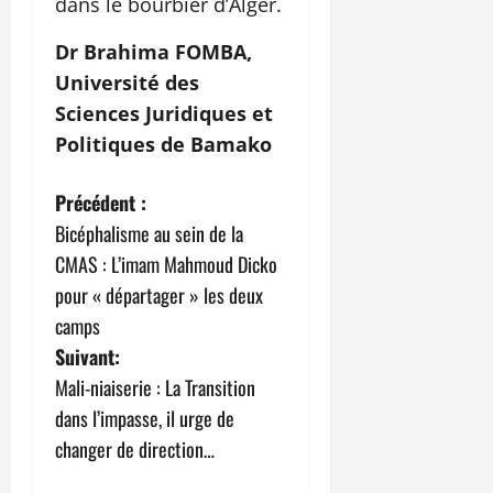
dans le bourbier d’Alger.
Dr Brahima FOMBA,
Université des
Sciences Juridiques et
Politiques de Bamako
N
Précédent :
Bicéphalisme au sein de la
a
CMAS : L’imam Mahmoud Dicko
v
pour « départager » les deux
camps
i
Suivant:
g
Mali-niaiserie : La Transition
dans l’impasse, il urge de
a
changer de direction…
t