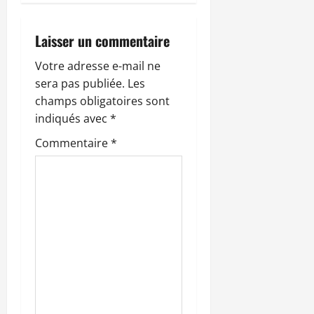
i
Laisser un commentaire
o
Votre adresse e-mail ne
n
sera pas publiée.
Les
champs obligatoires sont
d
indiqués avec
*
’
Commentaire
*
a
r
t
i
c