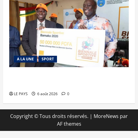
A LA UNE
SPORT
Retour de la biennale sportive : Orange Mali
apporte un soutien de 50 millions FCFA
LE PAYS
6 août 2026
0
Copyright © Tous droits réservés.
|
MoreNews
par
AF themes