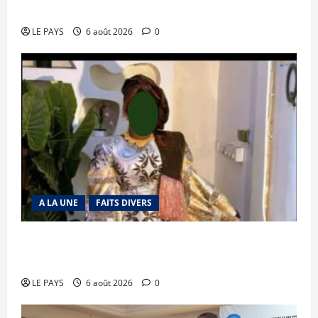
mise en déroute
LE PAYS
6 août 2026
0
A LA UNE
FAITS DIVERS
Kalaban-Coro : ‘’ZA’’ tuée puis découpée par son
mari
LE PAYS
6 août 2026
0