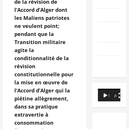
de la révision de
PEOPLE
l’Accord d’Alger dont
Editorial
les Maliens patriotes
ne veulent point;
SCIENCES &
pendant que la
TECH
Transition militaire
Nécrologie
agite la
conditionnalité de la
TRIBUNE
révision
constitutionnelle pour
la mise en œuvre de
l’Accord d’Alger qui la
Lecteur
00:00
29:21
piétine allègrement,
vidéo
dans sa pratique
extravertie à
consommation