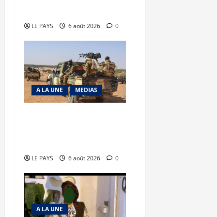
précaire
LE PAYS
6 août 2026
0
A LA UNE
MEDIAS
Tessalit et Tabrichat : La
coalition JNIM/FLA mise
en déroute
LE PAYS
6 août 2026
0
A LA UNE