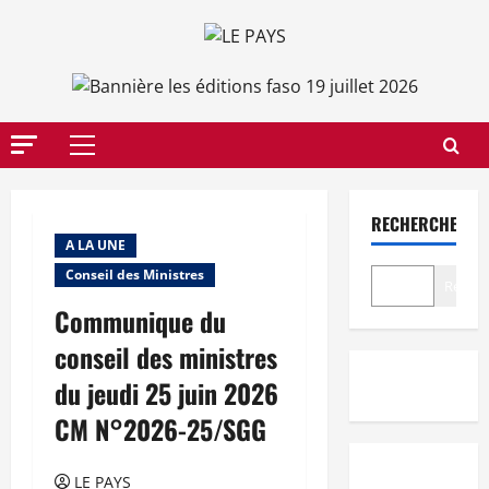
Aller
au
contenu
Menu
principal
RECHERCHER
A LA UNE
Conseil des Ministres
Recher
Communique du
conseil des ministres
du jeudi 25 juin 2026
CM N°2026-25/SGG
LE PAYS