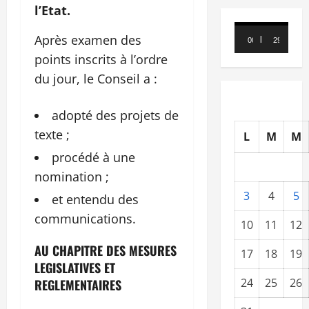
l’Etat.
Lecteur
Après examen des
00:00
29:21
vidéo
points inscrits à l’ordre
du jour, le Conseil a :
adopté des projets de
texte ;
L
M
M
procédé à une
nomination ;
3
4
5
et entendu des
communications.
10
11
12
AU CHAPITRE DES MESURES
17
18
19
LEGISLATIVES ET
24
25
26
REGLEMENTAIRES