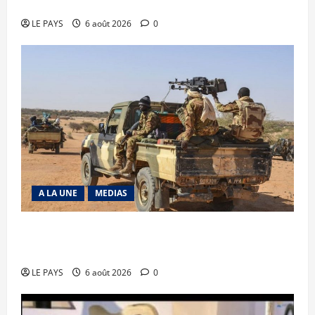
Diplomatie : calme précaire
LE PAYS
6 août 2026
0
A LA UNE
MEDIAS
Tessalit et Tabrichat : La coalition JNIM/FLA
mise en déroute
LE PAYS
6 août 2026
0