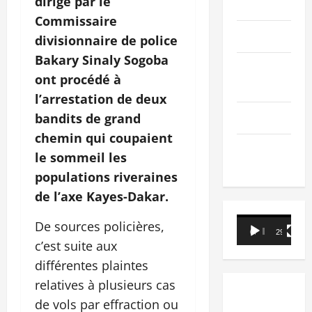
dirigé par le
PEOPLE
Commissaire
Editorial
divisionnaire de police
Bakary Sinaly Sogoba
SCIENCES &
ont procédé à
TECH
l’arrestation de deux
Nécrologie
bandits de grand
chemin qui coupaient
TRIBUNE
le sommeil les
populations riveraines
de l’axe Kayes-Dakar.
Lecteur
De sources policières,
00:00
29:21
vidéo
c’est suite aux
différentes plaintes
relatives à plusieurs cas
de vols par effraction ou