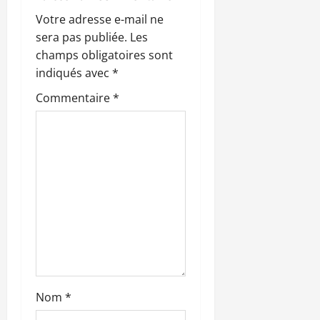
i
Votre adresse e-mail ne
sera pas publiée.
Les
o
champs obligatoires sont
n
indiqués avec
*
Commentaire
*
d
’
a
r
t
i
c
Nom
*
l