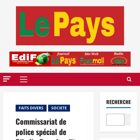
Aller
au
contenu
Menu
principal
RECHERCHER
FAITS DIVERS
SOCIETE
Commissariat de
Recher
police spécial de