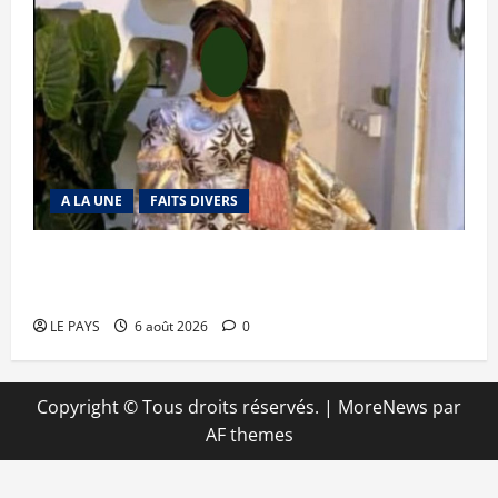
A LA UNE
FAITS DIVERS
Kalaban-Coro : ‘’ZA’’ tuée puis découpée par son
mari
LE PAYS
6 août 2026
0
Copyright © Tous droits réservés.
|
MoreNews
par
AF themes