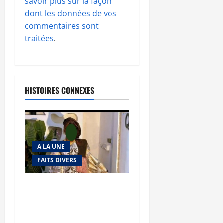
savoir plus sur la façon
dont les données de vos
commentaires sont
traitées
.
HISTOIRES CONNEXES
A LA UNE
FAITS DIVERS
Kalaban-Coro : ‘’ZA’’ tuée
puis découpée par son
mari