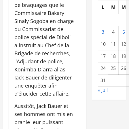
de braquages que le
L
M
M
Commissaire Bakary
Sinaly Sogoba en charge
du Commissariat de
3
4
5
police spécial de Diboli
10
11
12
a instruit au Chef de la
Brigade de recherches,
17
18
19
l’Adjudant de police,
24
25
26
Konimba Diarra alias
Jack Bauer de diligenter
31
une enquêter afin
« Juil
d’élucider cette affaire.
Aussitôt, Jack Bauer et
ses hommes ont mis en
branle leur puissant