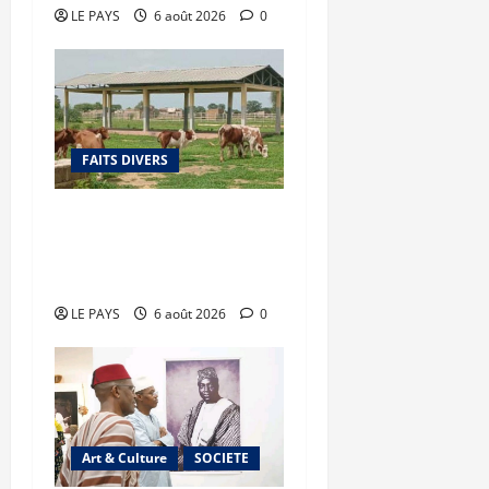
LE PAYS
6 août 2026
0
FAITS DIVERS
Diboli : Un réseau
présumé de vol et revente
du batail démantelé
LE PAYS
6 août 2026
0
Art & Culture
SOCIETE