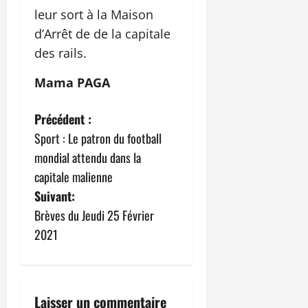
leur sort à la Maison
d’Arrêt de de la capitale
des rails.
Mama PAGA
N
Précédent :
Sport : Le patron du football
a
mondial attendu dans la
v
capitale malienne
Suivant:
i
Brèves du Jeudi 25 Février
g
2021
a
t
Laisser un commentaire