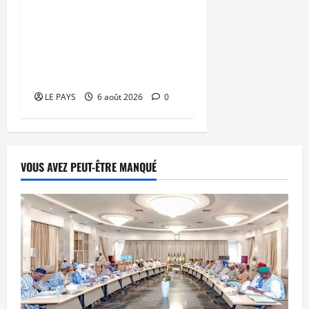
Musée national du Mali :
TƐGƐNƆ au service de la
valorisation du
patrimoine
LE PAYS
6 août 2026
0
VOUS AVEZ PEUT-ÊTRE MANQUÉ