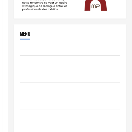
MENU
Brèves
PEOPLE
Editorial
SCIENCES & TECH
Nécrologie
TRIBUNE