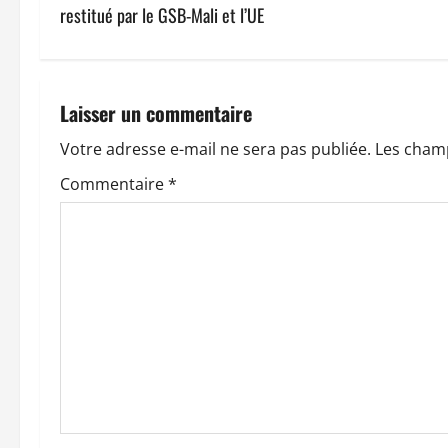
restitué par le GSB-Mali et l’UE
i
g
a
Laisser un commentaire
t
Votre adresse e-mail ne sera pas publiée.
Les champ
Commentaire
*
i
o
n
d
’
a