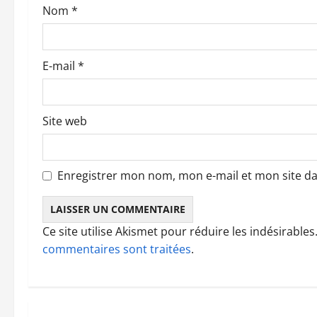
r
Nom
*
t
i
E-mail
*
c
l
Site web
e
Enregistrer mon nom, mon e-mail et mon site d
Ce site utilise Akismet pour réduire les indésirables
commentaires sont traitées
.