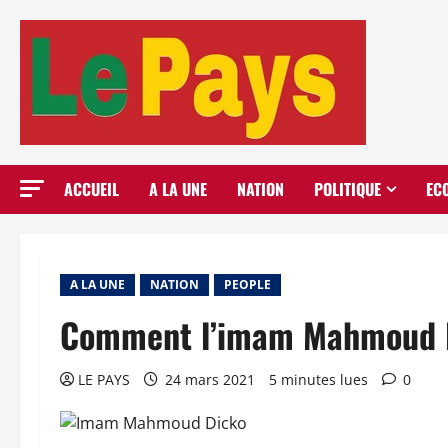
Aller
au
contenu
ACCUEIL
A LA UNE
NATION
POLITIQUE
EC
A LA UNE
NATION
PEOPLE
Comment l’imam Mahmoud Di
LE PAYS
24 mars 2021
5 minutes lues
0