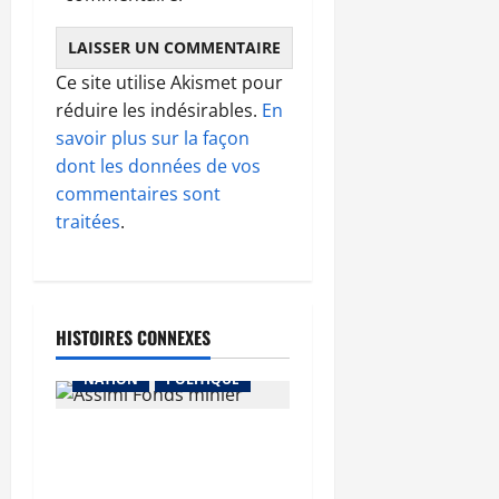
Ce site utilise Akismet pour
réduire les indésirables.
En
savoir plus sur la façon
dont les données de vos
commentaires sont
traitées
.
A LA UNE
HISTOIRES CONNEXES
ECO & FINANCE
NATION
POLITIQUE
Secteur minier : La vision
futuriste du Général