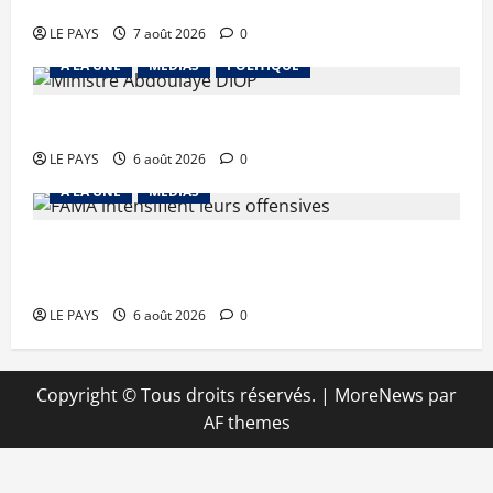
vendredi 7 aout 2026 CM N°2026-31/SGG
LE PAYS
7 août 2026
0
A LA UNE
MEDIAS
POLITIQUE
Diplomatie : calme précaire
LE PAYS
6 août 2026
0
A LA UNE
MEDIAS
Tessalit et Tabrichat : La coalition JNIM/FLA
mise en déroute
LE PAYS
6 août 2026
0
Copyright © Tous droits réservés.
|
MoreNews
par
AF themes