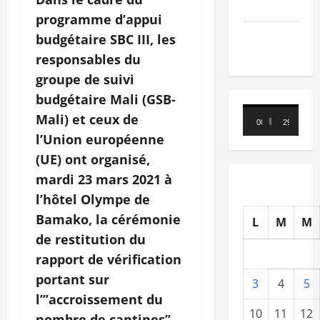
Nécrologie
programme d’appui
TRIBUNE
budgétaire SBC III, les
responsables du
groupe de suivi
budgétaire Mali (GSB-
Lecteur
Mali) et ceux de
00:00
29:21
vidéo
l’Union européenne
(UE) ont organisé,
mardi 23 mars 2021 à
l’hôtel Olympe de
Bamako, la cérémonie
L
M
M
de restitution du
rapport de vérification
portant sur
3
4
5
l’’’accroissement du
10
11
12
nombre de cantines’’