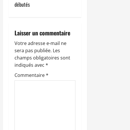
débutés
a
t
i
Laisser un commentaire
o
Votre adresse e-mail ne
sera pas publiée.
Les
n
champs obligatoires sont
indiqués avec
*
d
Commentaire
*
’
a
r
t