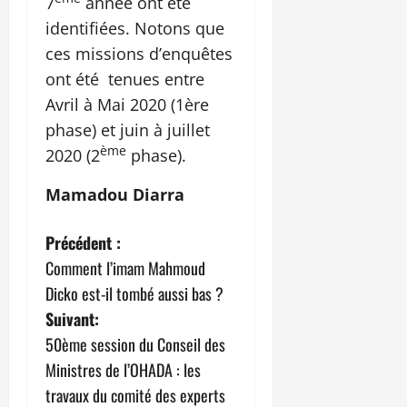
7
année ont été
identifiées. Notons que
ces missions d’enquêtes
ont été tenues entre
Avril à Mai 2020 (1ère
phase) et juin à juillet
ème
2020 (2
phase).
Mamadou Diarra
N
Précédent :
Comment l’imam Mahmoud
a
Dicko est-il tombé aussi bas ?
v
Suivant:
50ème session du Conseil des
i
Ministres de l’OHADA : les
g
travaux du comité des experts