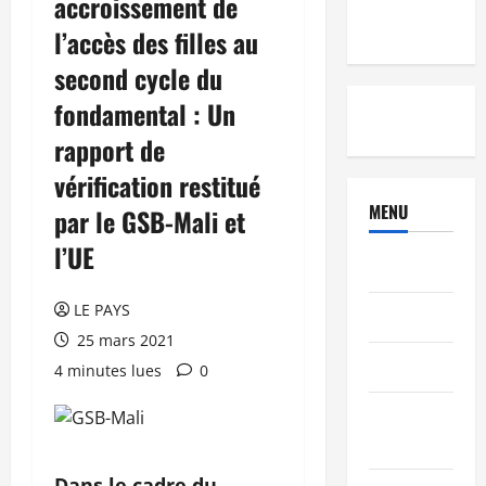
accroissement de
l’accès des filles au
second cycle du
fondamental : Un
rapport de
vérification restitué
MENU
par le GSB-Mali et
l’UE
Brèves
LE PAYS
PEOPLE
25 mars 2021
Editorial
4 minutes lues
0
SCIENCES &
TECH
Dans le cadre du