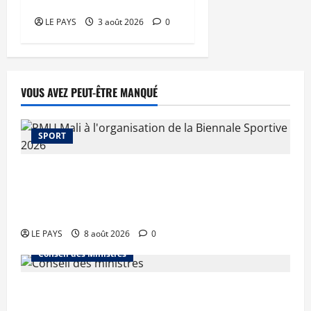
campagne agricole
LE PAYS
3 août 2026
0
VOUS AVEZ PEUT-ÊTRE MANQUÉ
SPORT
Le PMU Mali apporte une contribution de 50
millions de FCFA à l’organisation de la Biennale
Sportive 2026
LE PAYS
8 août 2026
0
Conseil des Ministres
Communique du conseil des ministres du