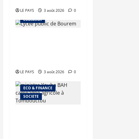
d’Armée Assimi Goïta
LE PAYS
3 août 2026
0
Education
Bourem : le contentieux
sur le baptême du lycée
public examiné en appel
le 13 août
LE PAYS
3 août 2026
0
ECO & FINANCE
SOCIETE
Tombouctou : le ministre
Youba BAH supervise la
mise en œuvre du plan de