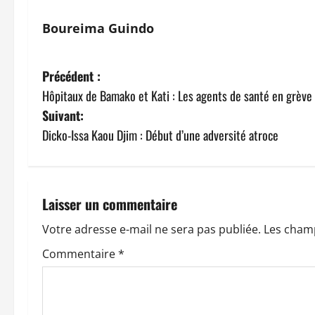
Boureima Guindo
N
Précédent :
Hôpitaux de Bamako et Kati : Les agents de santé en grève 
a
Suivant:
v
Dicko-Issa Kaou Djim : Début d’une adversité atroce
i
g
Laisser un commentaire
a
Votre adresse e-mail ne sera pas publiée.
Les champ
t
Commentaire
*
i