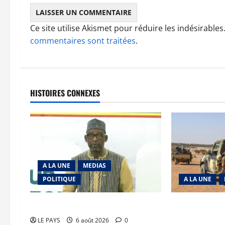
Ce site utilise Akismet pour réduire les indésirables
commentaires sont traitées
.
HISTOIRES CONNEXES
A LA UNE
MEDIAS
POLITIQUE
A LA UNE
Diplomatie : calme précaire
Tessalit et Tab
JNIM/FLA mise
LE PAYS
6 août 2026
0