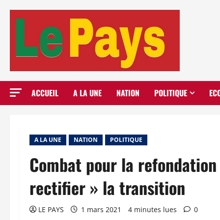
Aller
au
contenu
ACCUEIL
A LA UNE
NATION
POLITIQUE
EC
A LA UNE
NATION
POLITIQUE
Combat pour la refondation
rectifier » la transition
LE PAYS
1 mars 2021
4 minutes lues
0