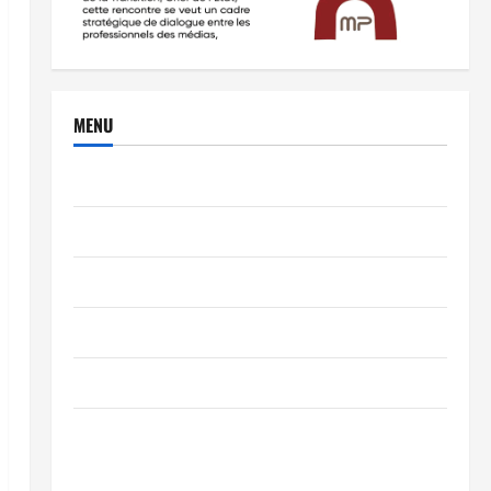
MENU
Brèves
PEOPLE
Editorial
SCIENCES & TECH
Nécrologie
TRIBUNE