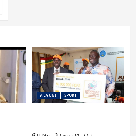
A LA UNE
SPORT
is découpée
Retour de la biennale sportive : Orange
Mali apporte un soutien de 50 millions
FCFA
LE PAYS
6 août 2026
0