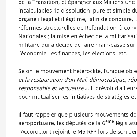
de la Transition, et épargner aux Maliens une
incalculables ;la dissolution pure et simple du 
organe illégal et illégitime, afin de conduire,
réformes structurelles de Refondation, à conve
Nationales ; la mise en échec de la militarisati
militaire qui a décidé de faire main-basse sur to
l’économie, les finances, les élections, etc.
Selon le mouvement hétéroclite, l’unique obj
et la restauration d’un Mali démocratique, ré
responsable et vertueuse
». Il prévoit d’aill
pour mutualiser les initiatives de stratégies e
Il faut rappeler que plusieurs mouvements don
ème
aéroportuaire, les députés de la 6
législat
l’Accord…ont rejoint le M5-RFP lors de son de