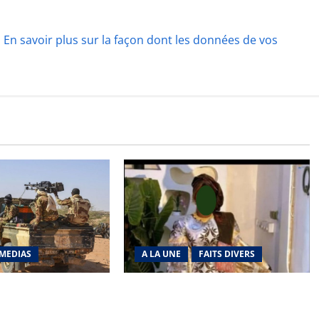
.
En savoir plus sur la façon dont les données de vos
MEDIAS
A LA UNE
FAITS DIVERS
richat : La coalition
Kalaban-Coro : ‘’ZA’’ tuée puis
 en déroute
découpée par son mari