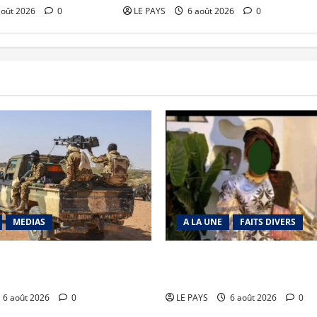
août 2026
0
LE PAYS
6 août 2026
0
MEDIAS
A LA UNE
FAITS DIVERS
Tabrichat : La coalition
Kalaban-Coro : ‘’ZA’’ tuée pu
ise en déroute
par son mari
6 août 2026
0
LE PAYS
6 août 2026
0