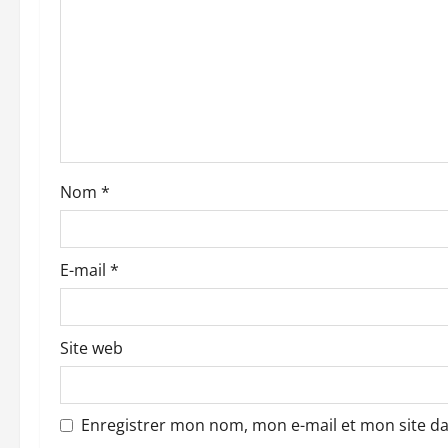
o
n
d
’
a
Nom
*
r
t
E-mail
*
i
c
Site web
l
e
Enregistrer mon nom, mon e-mail et mon site d