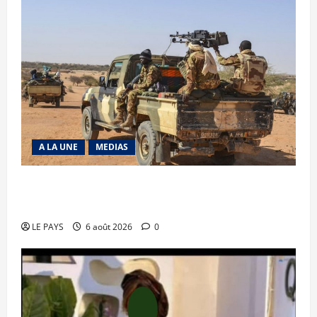
A LA UNE
MEDIAS
Tessalit et Tabrichat : La coalition JNIM/FLA
mise en déroute
LE PAYS
6 août 2026
0