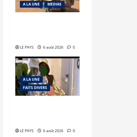
A LA UNE
MEDIAS
Tessalit et Tabrichat : La
coalition JNIM/FLA mise
en déroute
LE PAYS
6 août 2026
0
A LA UNE
FAITS DIVERS
Kalaban-Coro : ‘’ZA’’ tuée
puis découpée par son
mari
LE PAYS
6 août 2026
0