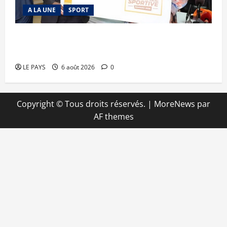
A LA UNE
SPORT
Retour de la biennale sportive : Orange Mali
apporte un soutien de 50 millions FCFA
LE PAYS
6 août 2026
0
Copyright © Tous droits réservés.
|
MoreNews
par
AF themes