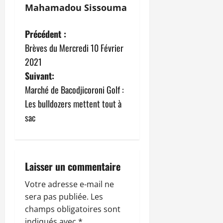
Mahamadou Sissouma
N
Précédent :
Brèves du Mercredi 10 Février
a
2021
v
Suivant:
Marché de Bacodjicoroni Golf :
i
Les bulldozers mettent tout à
g
sac
a
t
Laisser un commentaire
i
Votre adresse e-mail ne
sera pas publiée.
Les
o
champs obligatoires sont
indiqués avec
*