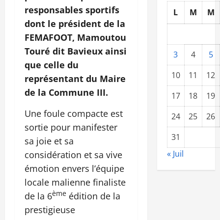
responsables sportifs
L
M
M
dont le président de la
FEMAFOOT, Mamoutou
Touré dit Bavieux ainsi
3
4
5
que celle du
10
11
12
représentant du Maire
de la Commune III.
17
18
19
Une foule compacte est
24
25
26
sortie pour manifester
31
sa joie et sa
« Juil
considération et sa vive
émotion envers l’équipe
locale malienne finaliste
ème
de la 6
édition de la
prestigieuse