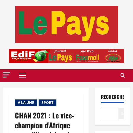
Aller
au
contenu
Menu
principal
RECHERCHER
A LA UNE
SPORT
CHAN 2021 : Le vice-
Recher
champion d’Afrique