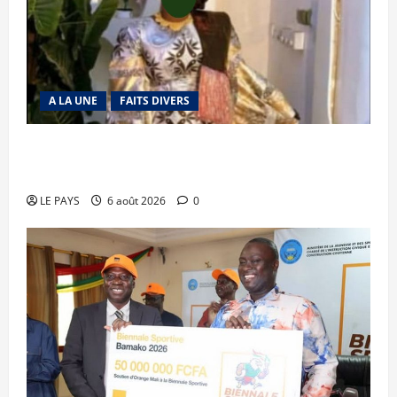
A LA UNE
FAITS DIVERS
Kalaban-Coro : ‘’ZA’’ tuée puis découpée par son
mari
LE PAYS
6 août 2026
0