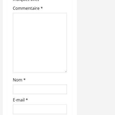
n
Commentaire
*
d
’
a
r
t
i
c
Nom
*
l
e
E-mail
*