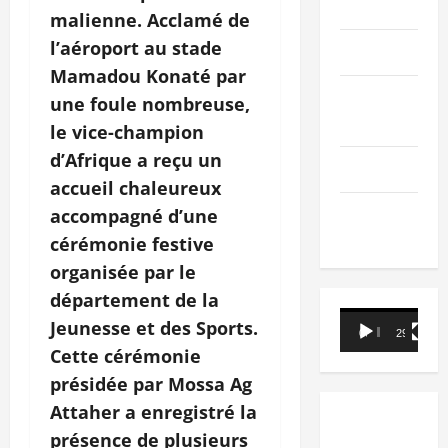
PEOPLE
malienne. Acclamé de
l’aéroport au stade
Editorial
Mamadou Konaté par
SCIENCES &
une foule nombreuse,
TECH
le vice-champion
d’Afrique a reçu un
Nécrologie
accueil chaleureux
TRIBUNE
accompagné d’une
cérémonie festive
organisée par le
département de la
Lecteur
Jeunesse et des Sports.
00:00
29:21
vidéo
Cette cérémonie
présidée par Mossa Ag
Attaher a enregistré la
présence de plusieurs