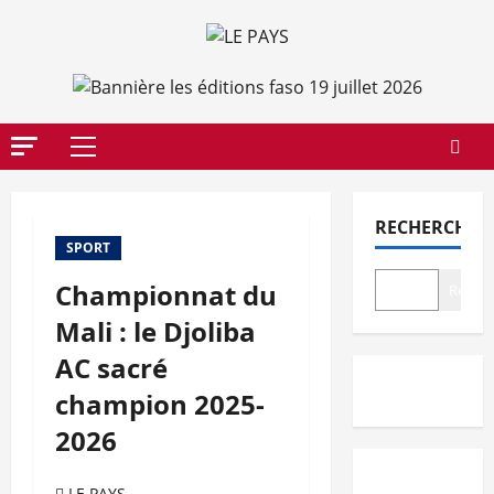
Aller
au
contenu
Menu
principal
RECHERCHER
SPORT
Championnat du
Recher
Mali : le Djoliba
AC sacré
champion 2025-
2026
LE PAYS