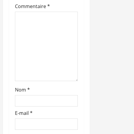
t
Commentaire
*
i
c
l
e
Nom
*
E-mail
*