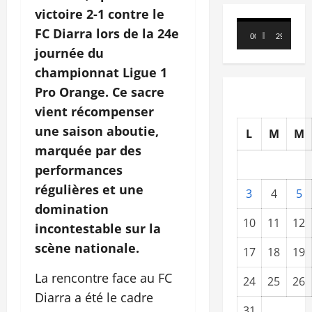
victoire 2
‑
1 contre le
Lecteur
FC Diarra lors de la 24e
00:00
29:21
vidéo
journée du
championnat Ligue 1
Pro Orange. Ce sacre
vient récompenser
une saison aboutie,
L
M
M
marquée par des
performances
régulières et une
3
4
5
domination
10
11
12
incontestable sur la
scène nationale.
17
18
19
La rencontre face au FC
24
25
26
Diarra a été le cadre
31