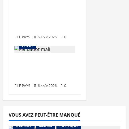
millions de FCFA
supplémentaires
pour le nouveau
sélectionneur
LE PAYS
6 août 2026
0
SPORT
FEMAFOOT :
plusieurs dossiers
épluchés
LE PAYS
6 août 2026
0
VOUS AVEZ PEUT-ÊTRE MANQUÉ
A LA UNE
MEDIAS
POLITIQUE