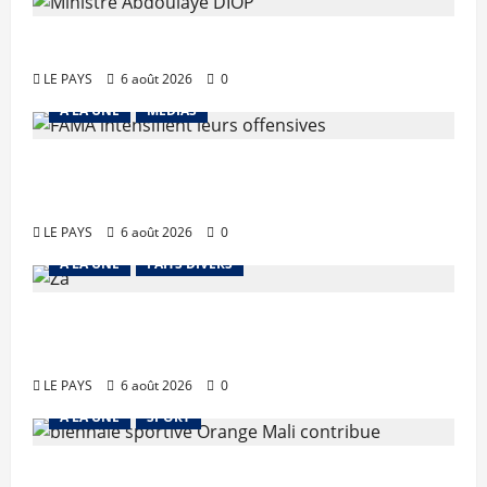
Diplomatie : calme précaire
LE PAYS
6 août 2026
0
A LA UNE
MEDIAS
Tessalit et Tabrichat : La coalition
JNIM/FLA mise en déroute
LE PAYS
6 août 2026
0
A LA UNE
FAITS DIVERS
Kalaban-Coro : ‘’ZA’’ tuée puis
découpée par son mari
LE PAYS
6 août 2026
0
A LA UNE
SPORT
Retour de la biennale sportive :