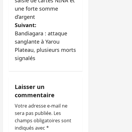
saisie de cartes NINA et
g
une forte somme
d’argent
a
Suivant:
t
Bandiagara : attaque
sanglante à Yarou
i
Plateau, plusieurs morts
o
signalés
n
d
Laisser un
’
commentaire
Votre adresse e-mail ne
a
sera pas publiée.
Les
r
champs obligatoires sont
indiqués avec
*