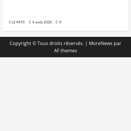
Orange Mali apporte un soutien de 50
millions FCFA
LE PAYS
6 août 2026
0
Copyright © Tous droits réservés.
|
MoreNews
par
AF themes