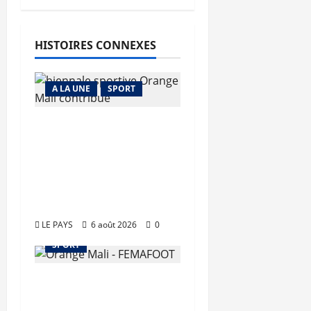
HISTOIRES CONNEXES
A LA UNE
SPORT
Retour de la
biennale sportive :
Orange Mali apporte
un soutien de 50
millions FCFA
LE PAYS
6 août 2026
0
SPORT
Orange Mali –
FEMAFOOT : 200