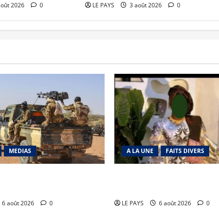
août 2026
0
LE PAYS
3 août 2026
0
MEDIAS
A LA UNE
FAITS DIVERS
Tabrichat : La coalition
Kalaban-Coro : ‘’ZA’’ tuée pu
ise en déroute
par son mari
6 août 2026
0
LE PAYS
6 août 2026
0