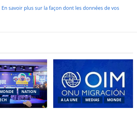
.
En savoir plus sur la façon dont les données de vos
MONDE
NATION
TECH
A LA UNE
MEDIAS
MONDE
mérique 2026 : La
Traite des personnes : l’OIM alerte
S vers la
sur l’essor des arnaques en ligne
numérique
en Afrique de l’Ouest et du Centre