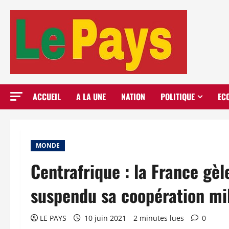
Aller
au
contenu
ACCUEIL
A LA UNE
NATION
POLITIQUE
EC
MONDE
Centrafrique : la France gèl
suspendu sa coopération mil
LE PAYS
10 juin 2021
2 minutes lues
0