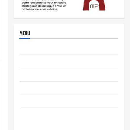
MENU
Brèves
PEOPLE
Editorial
SCIENCES & TECH
Nécrologie
TRIBUNE