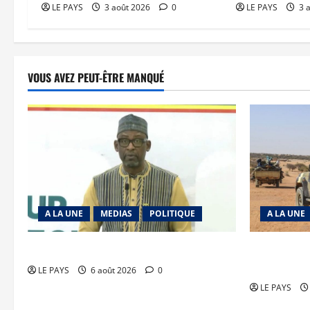
LE PAYS
3 août 2026
0
LE PAYS
3 
VOUS AVEZ PEUT-ÊTRE MANQUÉ
A LA UNE
MEDIAS
POLITIQUE
A LA UNE
Diplomatie : calme précaire
Tessalit et 
JNIM/FLA m
LE PAYS
6 août 2026
0
LE PAYS