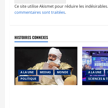
Ce site utilise Akismet pour réduire les indésirables
commentaires sont traitées
.
HISTOIRES CONNEXES
A LA UNE
MEDIAS
MONDE
A LA UNE
POLITIQUE
SCIENCES & 
Niamey : Le Mali exporte son
Semaine du Nu
modèle de mobilisation de la
marche de l’AE
diaspora
souveraineté 