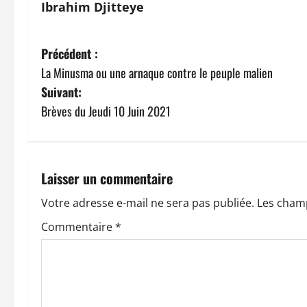
Ibrahim Djitteye
N
Précédent :
La Minusma ou une arnaque contre le peuple malien
a
Suivant:
v
Brèves du Jeudi 10 Juin 2021
i
g
Laisser un commentaire
a
Votre adresse e-mail ne sera pas publiée.
Les champ
t
Commentaire
*
i
o