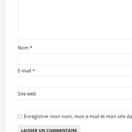
n
d
’
a
Nom
*
r
t
E-mail
*
i
c
Site web
l
e
Enregistrer mon nom, mon e-mail et mon site d