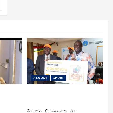
A LA UNE
SPORT
is découpée
Retour de la biennale sportive : Orange
Mali apporte un soutien de 50 millions
FCFA
LE PAYS
6 août 2026
0