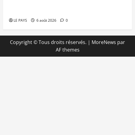
Tessalit et Tabrichat : La coalition JNIM/FLA
mise en déroute
LE PAYS
6 août 2026
0
Copyright © Tous droits réservés.
|
MoreNews
par
AF themes