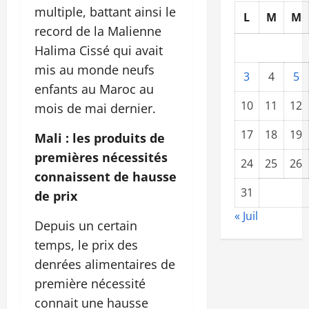
multiple, battant ainsi le
L
M
M
record de la Malienne
Halima Cissé qui avait
mis au monde neufs
3
4
5
enfants au Maroc au
10
11
12
mois de mai dernier.
17
18
19
Mali : les produits de
premières nécessités
24
25
26
connaissent de hausse
31
de prix
« Juil
Depuis un certain
temps, le prix des
denrées alimentaires de
première nécessité
connait une hausse