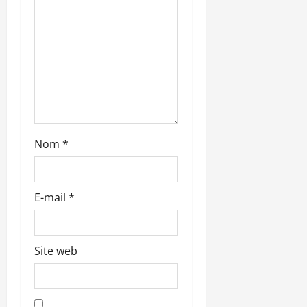
r
t
i
c
l
Nom
*
e
E-mail
*
Site web