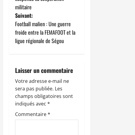
v
militaire
i
Suivant:
g
Football malien : Une guerre
froide entre la FEMAFOOT et la
a
ligue régionale de Ségou
t
i
Laisser un commentaire
o
Votre adresse e-mail ne
n
sera pas publiée.
Les
champs obligatoires sont
d
indiqués avec
*
’
Commentaire
*
a