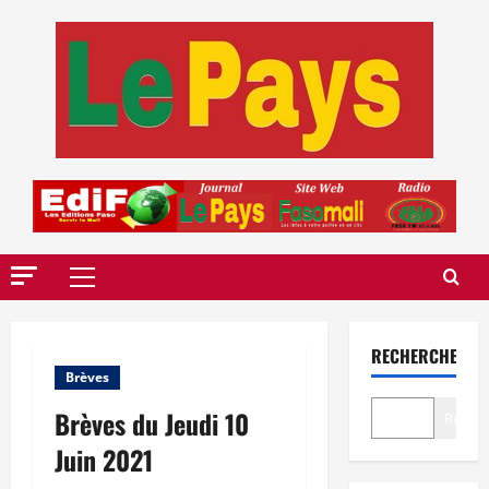
Aller
au
contenu
Menu
principal
RECHERCHER
Brèves
Brèves du Jeudi 10
Recher
Juin 2021