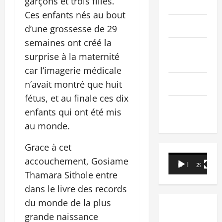
garçons et trois filles.
PEOPLE
Ces enfants nés au bout
Editorial
d’une grossesse de 29
semaines ont créé la
SCIENCES &
surprise à la maternité
TECH
car l’imagerie médicale
Nécrologie
n’avait montré que huit
fétus, et au finale ces dix
TRIBUNE
enfants qui ont été mis
au monde.
Grace à cet
Lecteur
accouchement, Gosiame
00:00
29:21
vidéo
Thamara Sithole entre
dans le livre des records
du monde de la plus
grande naissance