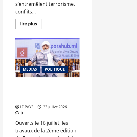
s’entremêlent terrorisme,
conflits...
En
lire plus
savoir
plus
sur
RECONSTRUIRE
LA
PAIX :
Repenser
la
radicalisation
des
MEDIAS
POLITIQUE
jeunes
2ème édition du FID : le
satisfécit du ministre Mossa Ag
Attaher
LE PAYS
23 juillet 2026
0
Ouverts le 16 juillet, les
travaux de la 2ème édition