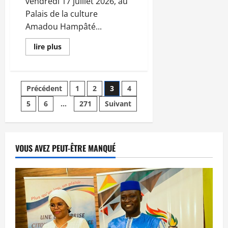
vendredi 17 juillet 2026, au
Palais de la culture
Amadou Hampâté...
En
lire plus
savoir
plus
sur
Balani
Dogokoun :
Pagination
Précédent
1
2
3
4
la
première
édition
5
6
…
271
Suivant
des
placée
sous
le
publications
signe
de
la
VOUS AVEZ PEUT-ÊTRE MANQUÉ
culture