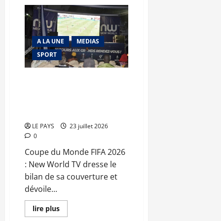
sur
FID
2026
:
le
général
A LA UNE
MEDIAS
d’armée
Assimi
SPORT
Goïta
désigné
«
Champion
Coupe du Monde FIFA 2026 :
de
New World TV dresse le bilan de
la
diaspora
sa couverture et dévoile ses
»
perspectives
LE PAYS
23 juillet 2026
0
Coupe du Monde FIFA 2026
: New World TV dresse le
bilan de sa couverture et
dévoile...
En
lire plus
savoir