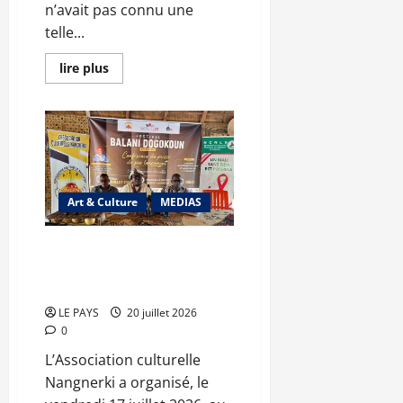
n’avait pas connu une
telle...
En
lire plus
savoir
plus
sur
Abdoulaye
Diop
revendique
cinq
ans
d’une
diplomatie
Art & Culture
MEDIAS
de
rupture
Balani Dogokoun : la première
édition placée sous le signe de
la culture
LE PAYS
20 juillet 2026
0
L’Association culturelle
Nangnerki a organisé, le