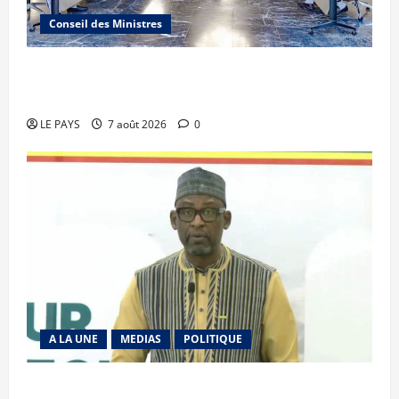
Conseil des Ministres
Communique du conseil des ministres du
vendredi 7 aout 2026 CM N°2026-31/SGG
LE PAYS
7 août 2026
0
A LA UNE
MEDIAS
POLITIQUE
Diplomatie : calme précaire