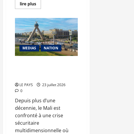
En
lire plus
savoir
plus
sur
Aliou
Touré
:
«
Face
à
la
MEDIAS
NATION
désinformation,
la
crédibilité
reste
RECONSTRUIRE LA PAIX :
la
Repenser la radicalisation des
première
richesse
jeunes
d’un
média
LE PAYS
23 juillet 2026
»
0
Depuis plus d’une
décennie, le Mali est
confronté à une crise
sécuritaire
multidimensionnelle où