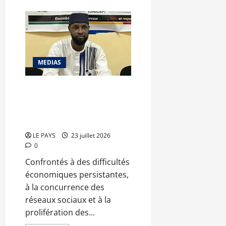
plus
sur
Coupe
du
Monde
FIFA
2026
:
New
MEDIAS
World
TV
dresse
le
Aliou Touré : « Face à la
bilan
désinformation, la crédibilité
de
sa
reste la première richesse d’un
couverture
média »
et
dévoile
ses
LE PAYS
23 juillet 2026
perspectives
0
Confrontés à des difficultés
économiques persistantes,
à la concurrence des
réseaux sociaux et à la
prolifération des...