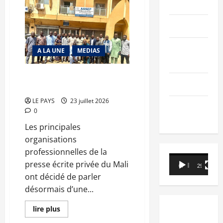
PEOPLE
Protection
sociale
des
journalistes
Editorial
au
Mali
:
SCIENCES &
A LA UNE
MEDIAS
l’INPS
réaffirme
TECH
son
engagement
Presse écrite privée : le front
pour
Nécrologie
de l’unité
une
couverture
LE PAYS
23 juillet 2026
sociale
TRIBUNE
inclusive
0
Les principales
organisations
professionnelles de la
Lecteur
presse écrite privée du Mali
00:00
29:21
vidéo
ont décidé de parler
désormais d’une...
En
lire plus
savoir
plus