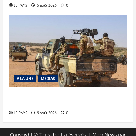
LE PAYS
6 août 2026
0
A LA UNE
MEDIAS
Tessalit et Tabrichat : La coalition JNIM/FLA
mise en déroute
LE PAYS
6 août 2026
0
Copyright © Tous droits réservés.
|
MoreNews
par