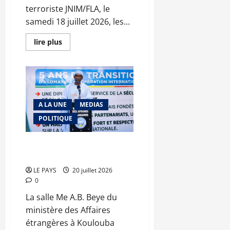
terroriste JNIM/FLA, le
samedi 18 juillet 2026, les...
En
lire plus
savoir
plus
sur
Embuscade
à
Tabrichat
:
la
A LA UNE
MEDIAS
riposte
fulgurante
POLITIQUE
des
FAMa
met
en
Abdoulaye Diop revendique cinq
déroute
ans d’une diplomatie de rupture
la
coalition
LE PAYS
20 juillet 2026
terroriste
0
La salle Me A.B. Beye du
ministère des Affaires
étrangères à Koulouba