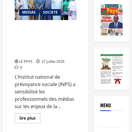
MEDIAS
SOCIETE
Protection sociale des
journalistes au Mali : l’INPS
réaffirme son engagement pour
une couverture sociale
inclusive
LE PAYS
27 juillet 2026
0
L’Institut national de
prévoyance sociale (INPS) a
sensibilisé les
professionnels des médias
MENU
sur les enjeux de la...
En
lire plus
Brèves
savoir
plus
sur