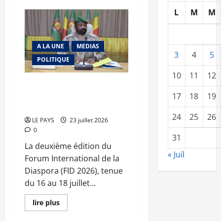
sur
L
M
M
Presse
écrite
privée
:
le
A LA UNE
MEDIAS
front
3
4
5
de
POLITIQUE
l’unité
10
11
12
FID 2026 : le général d’armée
Assimi Goïta désigné «
17
18
19
Champion de la diaspora »
24
25
26
LE PAYS
23 juillet 2026
0
31
La deuxième édition du
« Juil
Forum International de la
Diaspora (FID 2026), tenue
du 16 au 18 juillet...
En
lire plus
savoir
plus