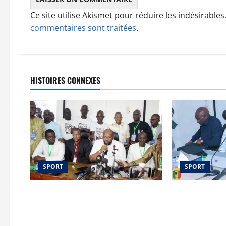
Ce site utilise Akismet pour réduire les indésirables
commentaires sont traitées
.
HISTOIRES CONNEXES
SPORT
SPORT
Ligue de football du District de
Football : une
Bamako : Abdallah Baby élu
pour accompag
nouveau président
gouvernance d