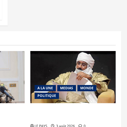
A LA UNE
MEDIAS
MONDE
POLITIQUE
turiste du
Niamey : Le Mali exporte son modèle de
a
mobilisation de la diaspora
LE PAYS
3 août 2026
0