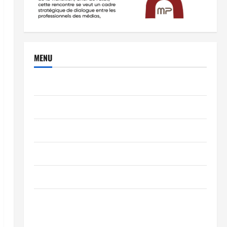
MENU
Brèves
PEOPLE
Editorial
SCIENCES & TECH
Nécrologie
TRIBUNE