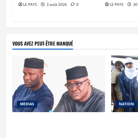
LE PAYS
3 août 2026
0
LE PAYS
30 
VOUS AVEZ PEUT-ÊTRE MANQUÉ
MEDIAS
NATION
Renforcement des capacités : la CANAM
Vacances ci
forme son personnel aux missions de
Nation : le
contrôle externe
engagement 