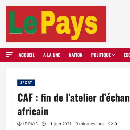
Aller
au
contenu
ACCUEIL
A LA UNE
NATION
POLITIQUE
EC
SPORT
CAF : fin de l’atelier d’écha
africain
LE PAYS
11 juin 2021
3 minutes lues
0