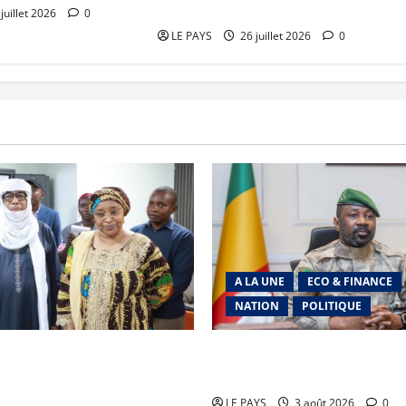
Courses en Direct à Mahina
juillet 2026
0
LE PAYS
26 juillet 2026
0
A LA UNE
ECO & FINANCE
NATION
POLITIQUE
toyennes des Pupilles de la
Secteur minier : La vision fu
 Gouvernement réaffirme son
Général d’Armée Assimi Goït
en faveur d’une jeunesse
LE PAYS
3 août 2026
0