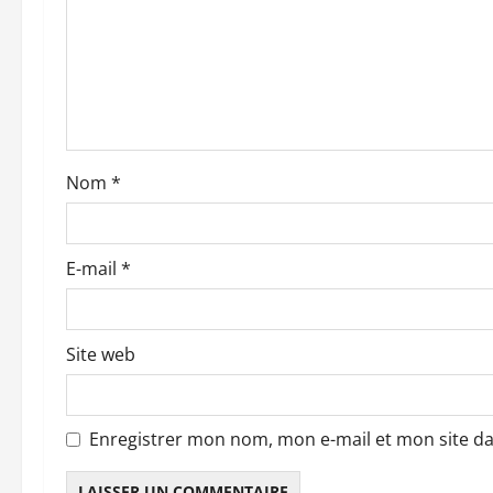
n
d
’
a
Nom
*
r
t
E-mail
*
i
c
Site web
l
e
Enregistrer mon nom, mon e-mail et mon site d