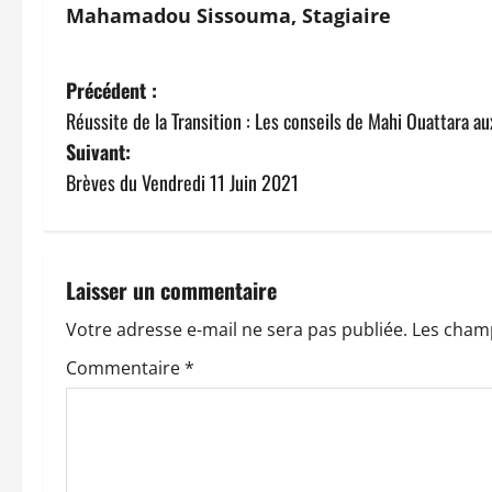
Mahamadou Sissouma, Stagiaire
N
Précédent :
Réussite de la Transition : Les conseils de Mahi Ouattara au
a
Suivant:
v
Brèves du Vendredi 11 Juin 2021
i
g
Laisser un commentaire
a
Votre adresse e-mail ne sera pas publiée.
Les champ
t
Commentaire
*
i
o