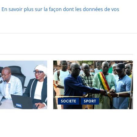
.
En savoir plus sur la façon dont les données de vos
SOCIETE
SPORT
 mission de la FIFA
PMU Mali renforce sa présence
ner la nouvelle
dans la région de Kayes avec
e la Femafoot
l’ouverture d’un nouveau Point