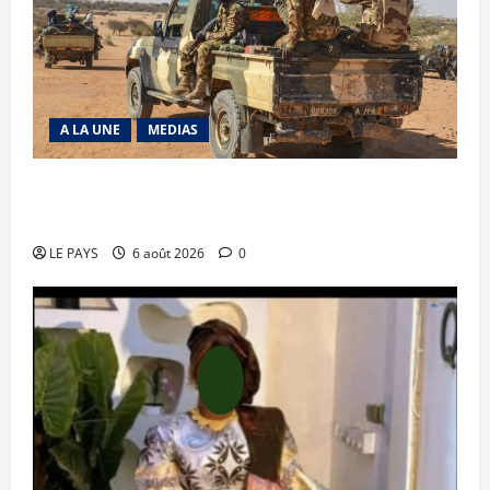
A LA UNE
MEDIAS
Tessalit et Tabrichat : La coalition JNIM/FLA
mise en déroute
LE PAYS
6 août 2026
0