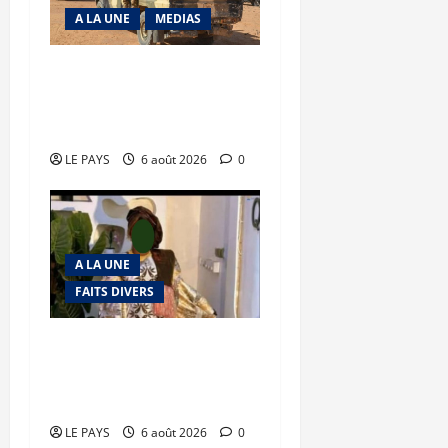
A LA UNE
MEDIAS
Tessalit et Tabrichat : La
coalition JNIM/FLA mise
en déroute
LE PAYS
6 août 2026
0
A LA UNE
FAITS DIVERS
Kalaban-Coro : ‘’ZA’’ tuée
puis découpée par son
mari
LE PAYS
6 août 2026
0