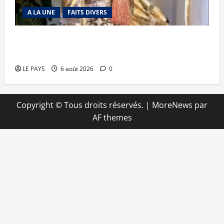
A LA UNE
FAITS DIVERS
Kalaban-Coro : ‘’ZA’’ tuée puis découpée par son
mari
LE PAYS
6 août 2026
0
Copyright © Tous droits réservés.
|
MoreNews
par
AF themes