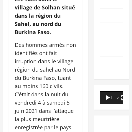
PEOPLE
village de Solhan situé
Editorial
dans la région du
Sahel, au nord du
SCIENCES &
Burkina Faso.
TECH
Des hommes armés non
Nécrologie
identifiés ont fait
irruption dans le village,
TRIBUNE
région du sahel au Nord
du Burkina Faso, tuant
au moins 160 civils.
C’était dans la nuit du
Lecteur
00:00
29:21
vidéo
vendredi 4 à samedi 5
juin 2021 dans l’attaque
la plus meurtrière
enregistrée par le pays