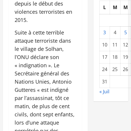
depuis le début des
L
M
M
violences terroristes en
2015.
Suite à cette terrible
3
4
5
attaque terroriste dans
10
11
12
le village de Solhan,
l’ONU déclare son
17
18
19
« indignation ». Le
24
25
26
Secrétaire général des
Nations Unies, Antonio
31
Gutteres « est indigné
« Juil
par l’assassinat, tôt ce
matin, de plus de cent
civils, dont sept enfants,
lors d’une attaque
perpétrée par des