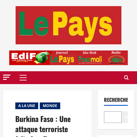
Aller
au
contenu
Menu
principal
RECHERCHER
A LA UNE
MONDE
Burkina Faso : Une
Recher
attaque terroriste