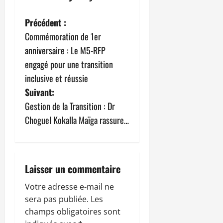
N
Précédent :
Commémoration de 1er
a
anniversaire : Le M5-RFP
v
engagé pour une transition
inclusive et réussie
i
Suivant:
g
Gestion de la Transition : Dr
Choguel Kokalla Maïga rassure…
a
t
i
Laisser un commentaire
o
Votre adresse e-mail ne
sera pas publiée.
Les
n
champs obligatoires sont