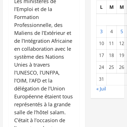
Les ministères de
L
M
M
l’Emploi et de la
Formation
Professionnelle, des
3
4
5
Maliens de l’Extérieur et
de l’Intégration Africaine
10
11
12
en collaboration avec le
17
18
19
système des Nations
Unies à travers
24
25
26
l’UNESCO, l’UNFPA,
31
l’OIM, l’AFD et la
délégation de l’Union
« Juil
Européenne étaient tous
représentés à la grande
salle de l’hôtel salam.
C’était à l’occasion de