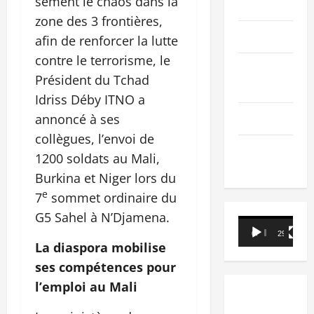
sèment le chaos dans la
PEOPLE
zone des 3 frontières,
Editorial
afin de renforcer la lutte
contre le terrorisme, le
SCIENCES &
Président du Tchad
TECH
Idriss Déby ITNO a
Nécrologie
annoncé à ses
collègues, l’envoi de
TRIBUNE
1200 soldats au Mali,
Burkina et Niger lors du
e
7
sommet ordinaire du
G5 Sahel à N’Djamena.
Lecteur
00:00
29:21
vidéo
La diaspora mobilise
ses compétences pour
l’emploi au Mali