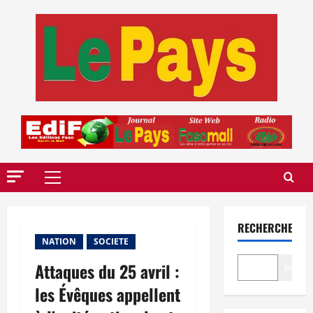
Aller
au
contenu
Menu
principal
RECHERCHER
NATION
SOCIETE
Attaques du 25 avril :
Recher
les Évêques appellent