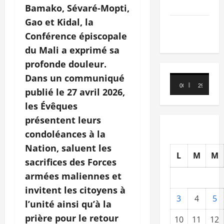
Nécrologie
Bamako, Sévaré-Mopti,
Gao et Kidal, la
TRIBUNE
Conférence épiscopale
du Mali a exprimé sa
profonde douleur.
Dans un communiqué
Lecteur
00:00
29:21
vidéo
publié le 27 avril 2026,
les Évêques
présentent leurs
condoléances à la
Nation, saluent les
L
M
M
sacrifices des Forces
armées maliennes et
invitent les citoyens à
3
4
5
l’unité ainsi qu’à la
prière pour le retour
10
11
12