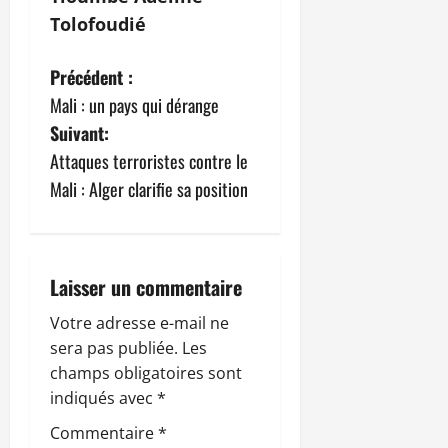
Tolofoudié
N
Précédent :
Mali : un pays qui dérange
a
Suivant:
v
Attaques terroristes contre le
Mali : Alger clarifie sa position
i
g
a
Laisser un commentaire
t
Votre adresse e-mail ne
sera pas publiée.
Les
i
champs obligatoires sont
indiqués avec
*
o
Commentaire
*