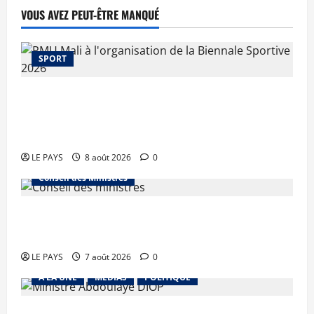
VOUS AVEZ PEUT-ÊTRE MANQUÉ
SPORT
Le PMU Mali apporte une contribution de 50
millions de FCFA à l’organisation de la Biennale
Sportive 2026
LE PAYS
8 août 2026
0
Conseil des Ministres
Communique du conseil des ministres du
vendredi 7 aout 2026 CM N°2026-31/SGG
LE PAYS
7 août 2026
0
A LA UNE
MEDIAS
POLITIQUE