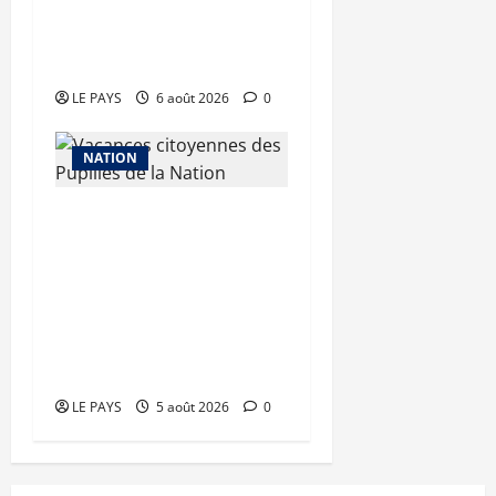
TƐGƐNƆ au service de la
valorisation du
patrimoine
LE PAYS
6 août 2026
0
NATION
Vacances citoyennes des
Pupilles de la Nation : le
Gouvernement réaffirme
son engagement en
faveur d’une jeunesse
épanouie et responsable
LE PAYS
5 août 2026
0