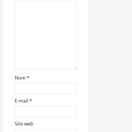
n
d
’
a
r
t
i
Nom
*
c
l
E-mail
*
e
Site web