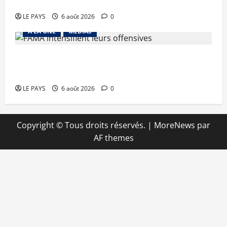
Diplomatie : calme précaire
LE PAYS
6 août 2026
0
A LA UNE
MEDIAS
Tessalit et Tabrichat : La coalition JNIM/FLA
mise en déroute
LE PAYS
6 août 2026
0
Copyright © Tous droits réservés.
|
MoreNews
par
AF themes