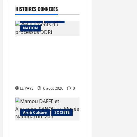
HISTOIRES CONNEXES
A LA UNE
MEDIAS
NATION
Tombouctou-Taoudenni :
394 éléments du
processus DDRI
franchissent une nouvelle
étape
LE PAYS
6 août 2026
0
Art & Culture
SOCIETE
Musée national du Mali :