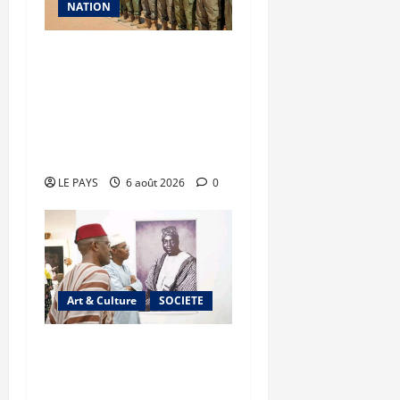
NATION
Tombouctou-Taoudenni :
394 éléments du
processus DDRI
franchissent une nouvelle
étape
LE PAYS
6 août 2026
0
Art & Culture
SOCIETE
Musée national du Mali :
TƐGƐNƆ au service de la
valorisation du