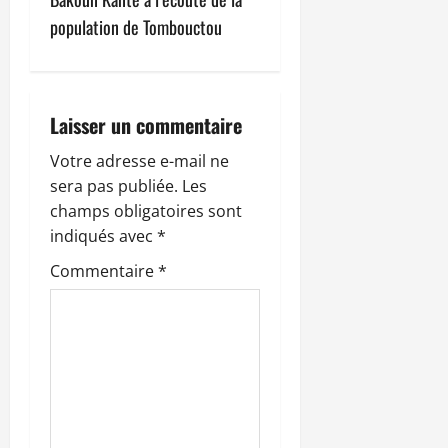
t
population de Tombouctou
i
o
n
Laisser un commentaire
d
Votre adresse e-mail ne
sera pas publiée.
Les
’
champs obligatoires sont
indiqués avec
*
a
Commentaire
*
r
t
i
c