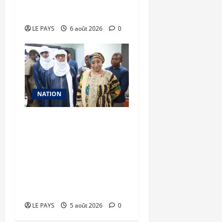
patrimoine
LE PAYS
6 août 2026
0
NATION
Vacances citoyennes des
Pupilles de la Nation : le
Gouvernement réaffirme
son engagement en
faveur d’une jeunesse
épanouie et responsable
LE PAYS
5 août 2026
0