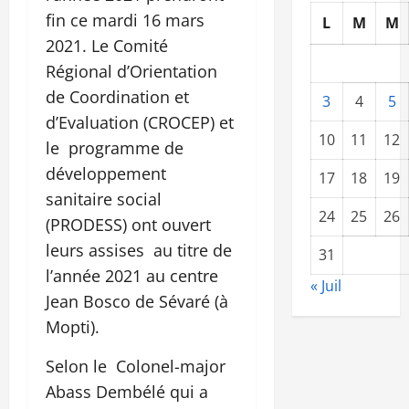
fin ce mardi 16 mars
L
M
M
2021. Le Comité
Régional d’Orientation
de Coordination et
3
4
5
d’Evaluation (CROCEP) et
10
11
12
le programme de
développement
17
18
19
sanitaire social
24
25
26
(PRODESS) ont ouvert
leurs assises au titre de
31
l’année 2021 au centre
« Juil
Jean Bosco de Sévaré (à
Mopti).
Selon le Colonel-major
Abass Dembélé qui a