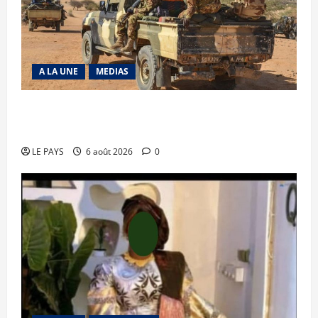
A LA UNE
MEDIAS
Tessalit et Tabrichat : La coalition JNIM/FLA
mise en déroute
LE PAYS
6 août 2026
0