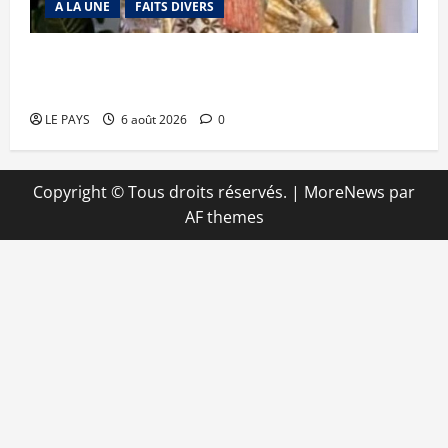
A LA UNE
FAITS DIVERS
Kalaban-Coro : ‘’ZA’’ tuée puis découpée par son
mari
LE PAYS
6 août 2026
0
Copyright © Tous droits réservés.
|
MoreNews
par
AF themes