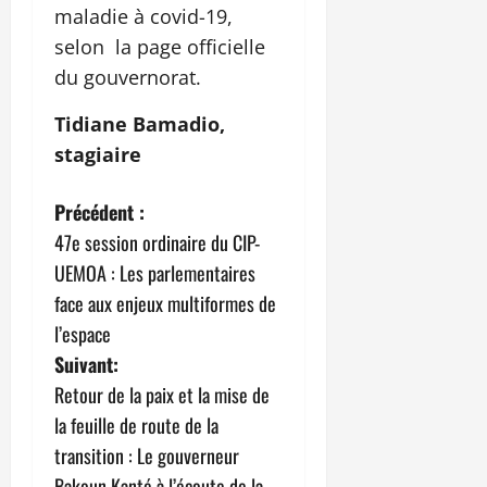
maladie à covid-19,
selon la page officielle
du gouvernorat.
Tidiane Bamadio,
stagiaire
N
Précédent :
47e session ordinaire du CIP-
a
UEMOA : Les parlementaires
v
face aux enjeux multiformes de
l’espace
i
Suivant:
g
Retour de la paix et la mise de
la feuille de route de la
a
transition : Le gouverneur
Bakoun Kanté à l’écoute de la