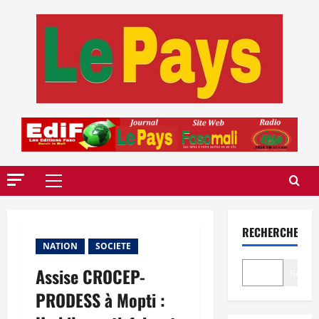
Aller
au
contenu
Menu
principal
RECHERCHER
NATION
SOCIETE
Assise CROCEP-
Recher
PRODESS à Mopti :