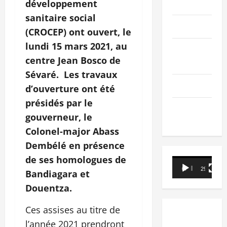
PEOPLE
développement
sanitaire social
Editorial
(CROCEP) ont ouvert, le
lundi 15 mars 2021, au
SCIENCES &
centre Jean Bosco de
TECH
Sévaré. Les travaux
Nécrologie
d’ouverture ont été
présidés par le
TRIBUNE
gouverneur, le
Colonel-major Abass
Dembélé en présence
de ses homologues de
Lecteur
00:00
29:21
Bandiagara et
vidéo
Douentza.
Ces assises au titre de
l’année 2021 prendront