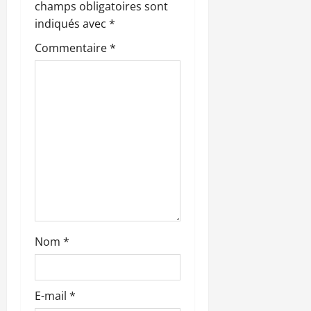
n
champs obligatoires sont
indiqués avec
*
d
Commentaire
*
’
a
r
t
i
c
l
Nom
*
e
E-mail
*