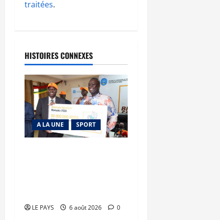
traitées
.
HISTOIRES CONNEXES
A LA UNE
SPORT
Retour de la biennale
sportive : Orange Mali
apporte un soutien de 50
millions FCFA
LE PAYS
6 août 2026
0