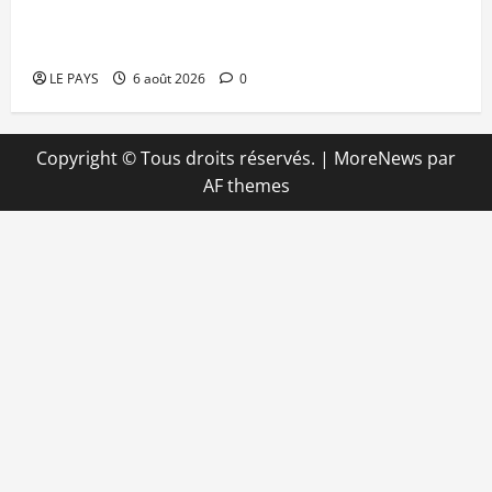
Kalaban-Coro : ‘’ZA’’ tuée puis découpée par son
mari
LE PAYS
6 août 2026
0
Copyright © Tous droits réservés.
|
MoreNews
par
AF themes