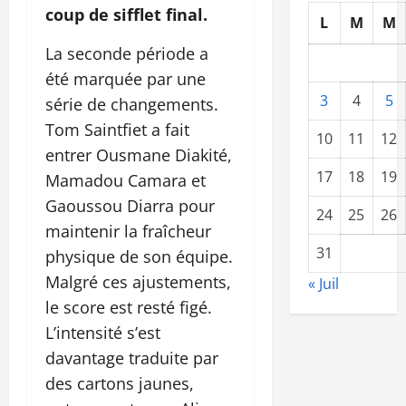
coup de sifflet final.
L
M
M
La seconde période a
été marquée par une
3
4
5
série de changements.
Tom Saintfiet a fait
10
11
12
entrer Ousmane Diakité,
17
18
19
Mamadou Camara et
Gaoussou Diarra pour
24
25
26
maintenir la fraîcheur
31
physique de son équipe.
Malgré ces ajustements,
« Juil
le score est resté figé.
L’intensité s’est
davantage traduite par
des cartons jaunes,