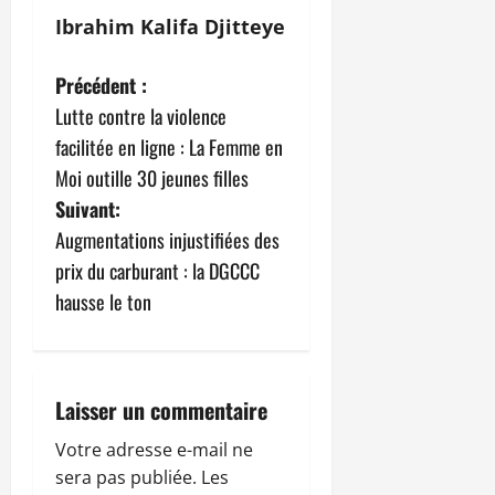
Ibrahim Kalifa Djitteye
N
Précédent :
Lutte contre la violence
a
facilitée en ligne : La Femme en
v
Moi outille 30 jeunes filles
Suivant:
i
Augmentations injustifiées des
g
prix du carburant : la DGCCC
hausse le ton
a
t
i
Laisser un commentaire
o
Votre adresse e-mail ne
sera pas publiée.
Les