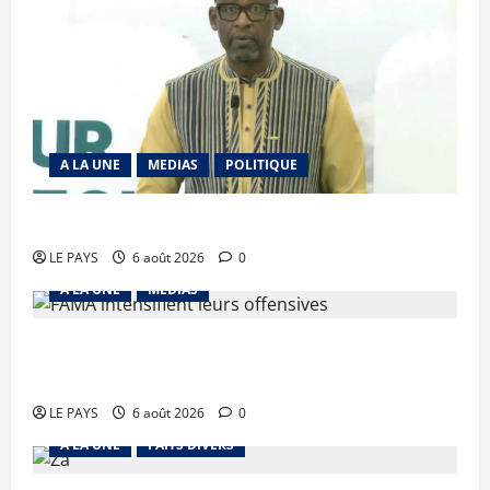
A LA UNE
MEDIAS
POLITIQUE
Diplomatie : calme précaire
LE PAYS
6 août 2026
0
A LA UNE
MEDIAS
Tessalit et Tabrichat : La coalition JNIM/FLA
mise en déroute
LE PAYS
6 août 2026
0
A LA UNE
FAITS DIVERS