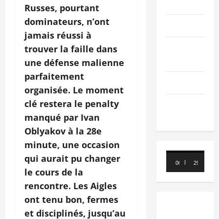
PEOPLE
Russes, pourtant
dominateurs, n’ont
Editorial
jamais réussi à
SCIENCES &
trouver la faille dans
TECH
une défense malienne
parfaitement
Nécrologie
organisée. Le moment
clé restera le penalty
TRIBUNE
manqué par Ivan
Oblyakov à la 28e
minute, une occasion
Lecteur
qui aurait pu changer
00:00
29:21
vidéo
le cours de la
rencontre. Les Aigles
ont tenu bon, fermes
et disciplinés, jusqu’au