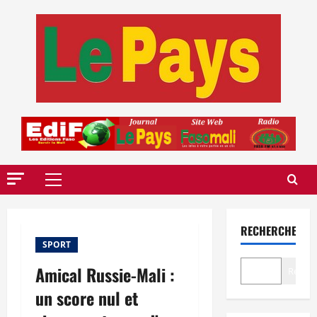
Aller
au
contenu
Menu
principal
RECHERCHER
SPORT
Amical Russie-Mali :
Recher
un score nul et