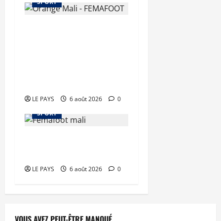
SPORT
Orange Mali –
FEMAFOOT : 200 millions
de FCFA supplémentaires
pour le nouveau
sélectionneur
LE PAYS
6 août 2026
0
SPORT
FEMAFOOT : plusieurs
dossiers épluchés
LE PAYS
6 août 2026
0
VOUS AVEZ PEUT-ÊTRE MANQUÉ