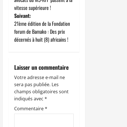
v
vitesse supérieure !
Suivant:
i
21ème édition de la Fondation
g
forum de Bamako : Des prix
décernés à huit (8) africains !
a
t
i
Laisser un commentaire
o
Votre adresse e-mail ne
sera pas publiée.
Les
n
champs obligatoires sont
indiqués avec
*
d
Commentaire
*
’