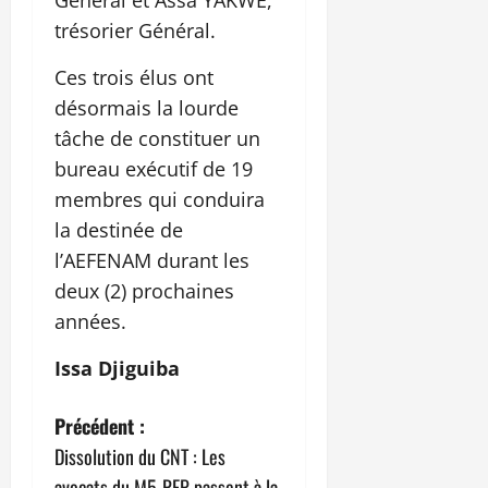
trésorier Général.
Ces trois élus ont
désormais la lourde
tâche de constituer un
bureau exécutif de 19
membres qui conduira
la destinée de
l’AEFENAM durant les
deux (2) prochaines
années.
Issa Djiguiba
N
Précédent :
Dissolution du CNT : Les
a
avocats du M5-RFP passent à la