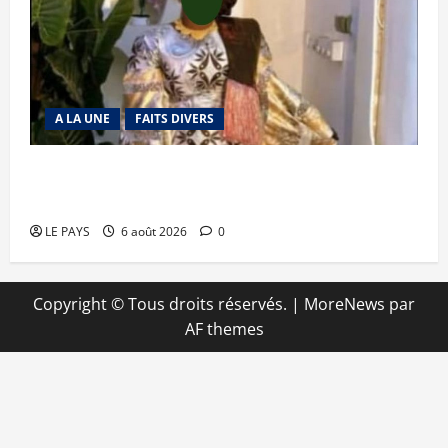
A LA UNE
FAITS DIVERS
Kalaban-Coro : ‘’ZA’’ tuée puis découpée par son
mari
LE PAYS
6 août 2026
0
Copyright © Tous droits réservés.
|
MoreNews
par
AF themes