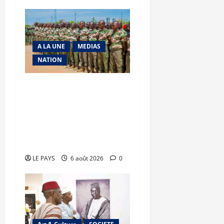
A LA UNE
MEDIAS
NATION
Tombouctou-Taoudenni :
394 éléments du
processus DDRI
franchissent une nouvelle
étape
LE PAYS
6 août 2026
0