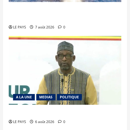
Communique du conseil des ministres du
vendredi 7 aout 2026 CM N°2026-31/SGG
LE PAYS
7 août 2026
0
A LA UNE
MEDIAS
POLITIQUE
Diplomatie : calme précaire
LE PAYS
6 août 2026
0