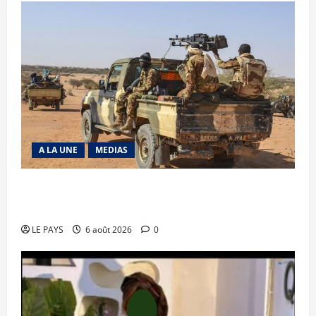
A LA UNE
MEDIAS
Tessalit et Tabrichat : La coalition JNIM/FLA
mise en déroute
LE PAYS
6 août 2026
0