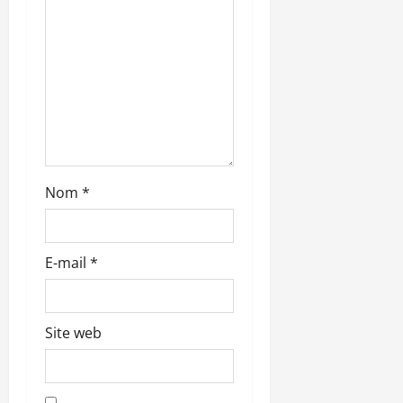
a
r
t
i
c
l
Nom
*
e
E-mail
*
Site web