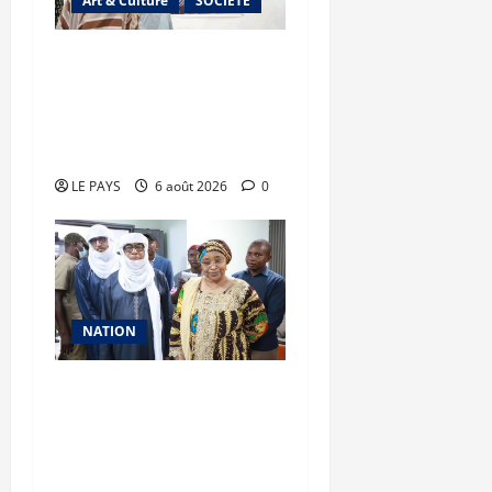
Art & Culture
SOCIETE
Musée national du Mali :
TƐGƐNƆ au service de la
valorisation du
patrimoine
LE PAYS
6 août 2026
0
NATION
Vacances citoyennes des
Pupilles de la Nation : le
Gouvernement réaffirme
son engagement en