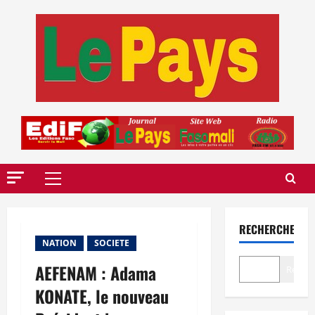
Aller
au
contenu
Menu
principal
RECHERCHER
NATION
SOCIETE
AEFENAM : Adama
Recher
KONATE, le nouveau