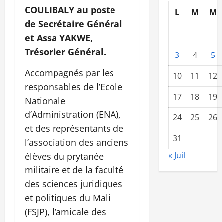
COULIBALY au poste
L
M
M
de Secrétaire Général
et Assa YAKWE,
Trésorier Général.
3
4
5
Accompagnés par les
10
11
12
responsables de l’Ecole
17
18
19
Nationale
d’Administration (ENA),
24
25
26
et des représentants de
31
l’association des anciens
« Juil
élèves du prytanée
militaire et de la faculté
des sciences juridiques
et politiques du Mali
(FSJP), l’amicale des