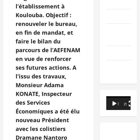
PEOPLE
l’établissement à
Koulouba. Objectif :
Editorial
renouveler le bureau,
SCIENCES &
en fin de mandat, et
TECH
faire le bilan du
parcours de l’AEFENAM
Nécrologie
en vue de renforcer
TRIBUNE
ses futures actions. A
l’issu des travaux,
Monsieur Adama
KONATE, Inspecteur
Lecteur
des Services
00:00
29:21
vidéo
Économiques a été élu
nouveau Président
avec les colistiers
Dramane Nantoro