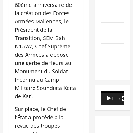
PEOPLE
60ème anniversaire de
la création des Forces
Editorial
Armées Maliennes, le
SCIENCES &
Président de la
TECH
Transition, SEM Bah
N’DAW, Chef Suprême
Nécrologie
des Armées a déposé
une gerbe de fleurs au
TRIBUNE
Monument du Soldat
Inconnu au Camp
Militaire Soundiata Keita
Lecteur
de Kati.
00:00
29:21
vidéo
Sur place, le Chef de
l’État a procédé à la
revue des troupes