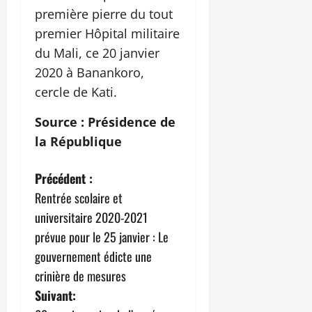
première pierre du tout
premier Hôpital militaire
du Mali, ce 20 janvier
2020 à Banankoro,
cercle de Kati.
Source : Présidence de
la République
N
Précédent :
Rentrée scolaire et
a
universitaire 2020-2021
v
prévue pour le 25 janvier : Le
gouvernement édicte une
i
crinière de mesures
g
Suivant: