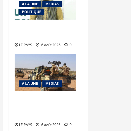
A LA UNE
MEDIAS
POLITIQUE
Diplomatie : calme
précaire
LE PAYS
6 août 2026
0
A LA UNE
MEDIAS
Tessalit et Tabrichat : La
coalition JNIM/FLA mise
en déroute
LE PAYS
6 août 2026
0