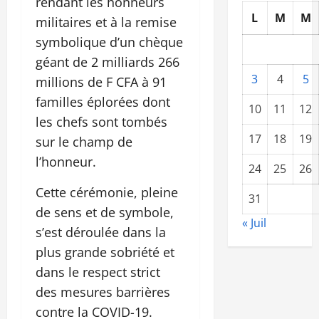
rendant les honneurs
L
M
M
militaires et à la remise
symbolique d’un chèque
géant de 2 milliards 266
3
4
5
millions de F CFA à 91
familles éplorées dont
10
11
12
les chefs sont tombés
17
18
19
sur le champ de
l’honneur.
24
25
26
Cette cérémonie, pleine
31
de sens et de symbole,
« Juil
s’est déroulée dans la
plus grande sobriété et
dans le respect strict
des mesures barrières
contre la COVID-19.