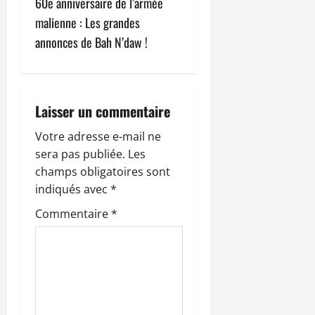
60e anniversaire de l’armée
a
malienne : Les grandes
t
annonces de Bah N’daw !
i
o
Laisser un commentaire
n
Votre adresse e-mail ne
sera pas publiée.
Les
d
champs obligatoires sont
’
indiqués avec
*
Commentaire
*
a
r
t
i