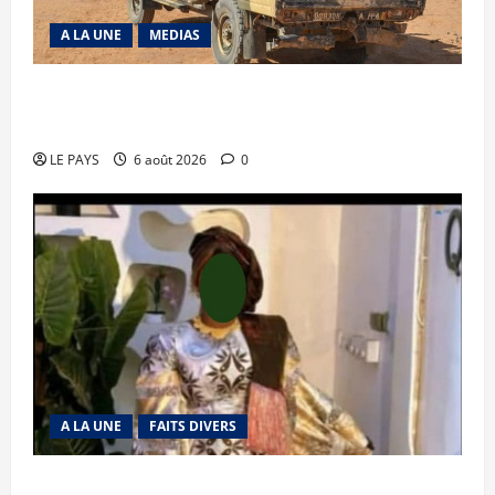
A LA UNE
MEDIAS
Tessalit et Tabrichat : La coalition JNIM/FLA
mise en déroute
LE PAYS
6 août 2026
0
A LA UNE
FAITS DIVERS
Kalaban-Coro : ‘’ZA’’ tuée puis découpée par son