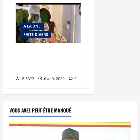
A LA UNE
FAITS DIVERS
Kalaban-Coro : ‘’ZA’’ tuée
puis découpée par son
mari
LE PAYS
6 août 2026
0
VOUS AVEZ PEUT-ÊTRE MANQUÉ