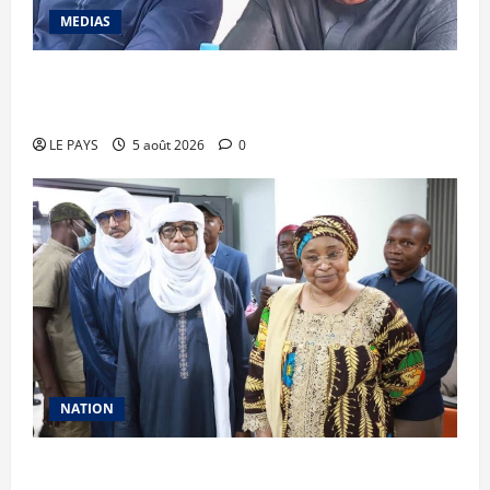
MEDIAS
Renforcement des capacités : la CANAM forme
son personnel aux missions de contrôle externe
LE PAYS
5 août 2026
0
NATION
Vacances citoyennes des Pupilles de la Nation :