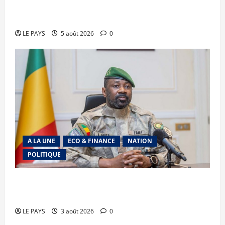
le Gouvernement réaffirme son engagement en
faveur d’une jeunesse épanouie et responsable
LE PAYS
5 août 2026
0
A LA UNE
ECO & FINANCE
NATION
POLITIQUE
Secteur minier : La vision futuriste du Général
d’Armée Assimi Goïta
LE PAYS
3 août 2026
0