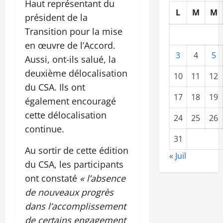
Haut représentant du
L
M
M
président de la
Transition pour la mise
en œuvre de l’Accord.
3
4
5
Aussi, ont-ils salué, la
deuxième délocalisation
10
11
12
du CSA. Ils ont
17
18
19
également encouragé
cette délocalisation
24
25
26
continue.
31
Au sortir de cette édition
« Juil
du CSA, les participants
ont constaté
« l’absence
de nouveaux progrès
dans l’accomplissement
de certains engagement