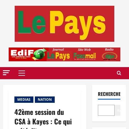
Aller
au
contenu
Menu
principal
RECHERCHER
MEDIAS
NATION
42ème session du
Recher
CSA à Kayes : Ce qui