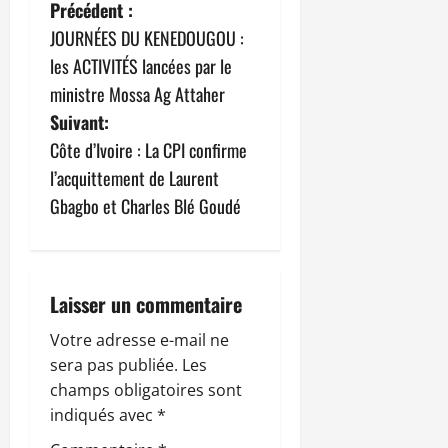
N
Précédent :
JOURNÉES DU KENEDOUGOU :
a
les ACTIVITÉS lancées par le
v
ministre Mossa Ag Attaher
Suivant:
i
Côte d’Ivoire : La CPI confirme
g
l’acquittement de Laurent
Gbagbo et Charles Blé Goudé
a
t
i
Laisser un commentaire
o
Votre adresse e-mail ne
sera pas publiée.
Les
n
champs obligatoires sont
indiqués avec
*
d