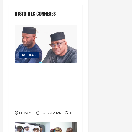
HISTOIRES CONNEXES
MEDIAS
Renforcement des
capacités : la CANAM
forme son personnel aux
missions de contrôle
externe
LE PAYS
5 août 2026
0