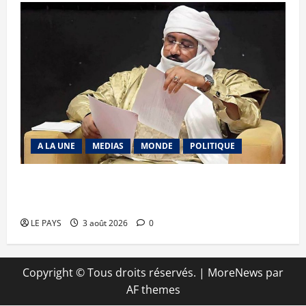
A LA UNE
MEDIAS
MONDE
POLITIQUE
Niamey : Le Mali exporte son modèle de
mobilisation de la diaspora
LE PAYS
3 août 2026
0
Copyright © Tous droits réservés.
|
MoreNews
par
AF themes