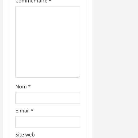
Commentaire
*
’
a
r
t
i
c
l
Nom
*
e
E-mail
*
Site web