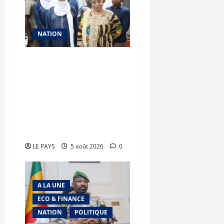
NATION
Vacances citoyennes des
Pupilles de la Nation : le
Gouvernement réaffirme
son engagement en
faveur d’une jeunesse
épanouie et responsable
LE PAYS
5 août 2026
0
A LA UNE
ECO & FINANCE
NATION
POLITIQUE