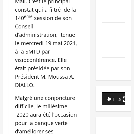
Mali. C’est le principal
PEOPLE
constat qui a filtré de la
Editorial
ème
140
session de son
Conseil
SCIENCES &
d’administration, tenue
TECH
le mercredi 19 mai 2021,
Nécrologie
à la SMTD par
visioconférence. Elle
TRIBUNE
était présidée par son
Président M. Moussa A.
DIALLO.
Lecteur
Malgré une conjoncture
00:00
29:21
vidéo
difficile, le millésime
2020 aura été l’occasion
pour la banque verte
d’améliorer ses