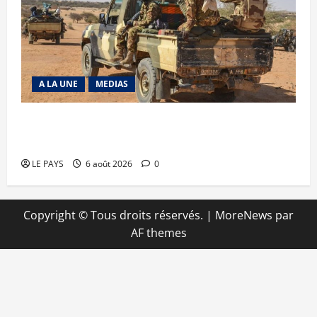
A LA UNE
MEDIAS
Tessalit et Tabrichat : La coalition JNIM/FLA
mise en déroute
LE PAYS
6 août 2026
0
Copyright © Tous droits réservés.
|
MoreNews
par
AF themes