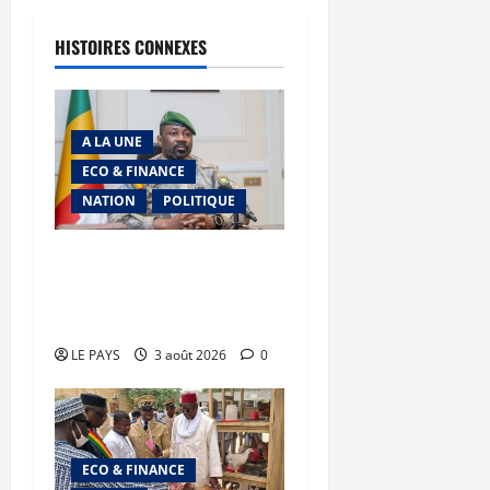
HISTOIRES CONNEXES
A LA UNE
ECO & FINANCE
NATION
POLITIQUE
Secteur minier : La vision
futuriste du Général
d’Armée Assimi Goïta
LE PAYS
3 août 2026
0
ECO & FINANCE