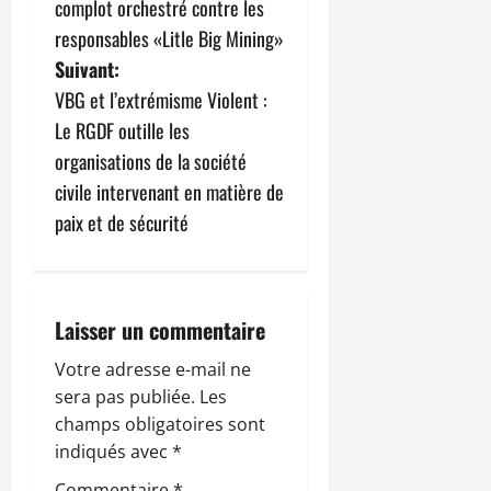
v
complot orchestré contre les
responsables «Litle Big Mining»
i
Suivant:
g
VBG et l’extrémisme Violent :
Le RGDF outille les
a
organisations de la société
t
civile intervenant en matière de
paix et de sécurité
i
o
n
Laisser un commentaire
d
Votre adresse e-mail ne
sera pas publiée.
Les
’
champs obligatoires sont
indiqués avec
*
a
Commentaire
*