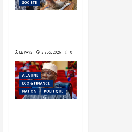
SOCIETE
Tombouctou : le ministre
Youba BAH supervise la
mise en œuvre du plan de
campagne agricole
LE PAYS
3 août 2026
0
A LA UNE
ECO & FINANCE
NATION
POLITIQUE
Eau et électricité : les
premiers résultats d’une
stratégie de