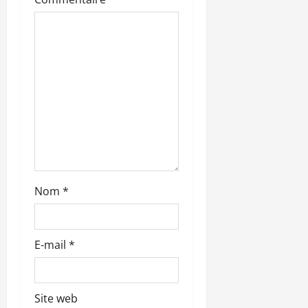
r
t
i
c
l
e
Nom
*
E-mail
*
Site web