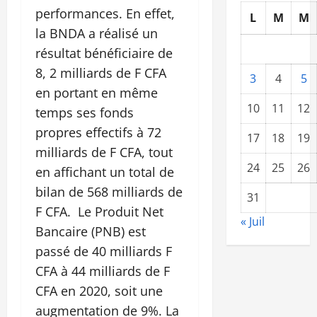
performances. En effet,
L
M
M
la BNDA a réalisé un
résultat bénéficiaire de
8, 2 milliards de F CFA
3
4
5
en portant en même
10
11
12
temps ses fonds
propres effectifs à 72
17
18
19
milliards de F CFA, tout
24
25
26
en affichant un total de
bilan de 568 milliards de
31
F CFA. Le Produit Net
« Juil
Bancaire (PNB) est
passé de 40 milliards F
CFA à 44 milliards de F
CFA en 2020, soit une
augmentation de 9%. La