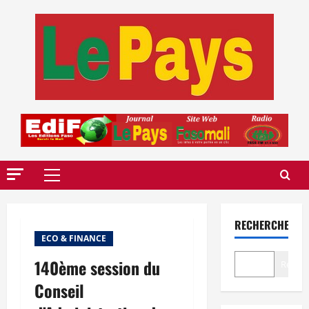
Aller
au
contenu
Menu
principal
RECHERCHER
ECO & FINANCE
140ème session du
Recher
Conseil