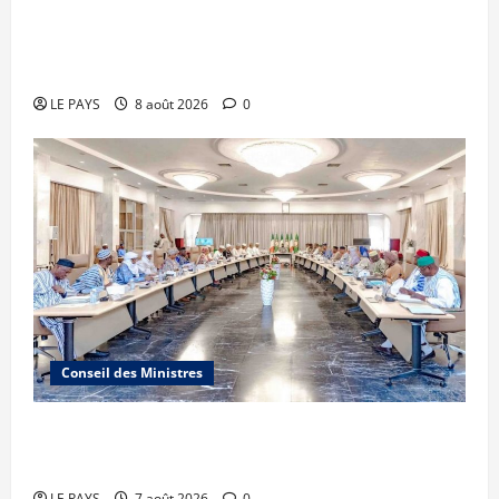
Le PMU Mali apporte une contribution de 50
millions de FCFA à l’organisation de la Biennale
Sportive 2026
LE PAYS
8 août 2026
0
Conseil des Ministres
Communique du conseil des ministres du
vendredi 7 aout 2026 CM N°2026-31/SGG
LE PAYS
7 août 2026
0