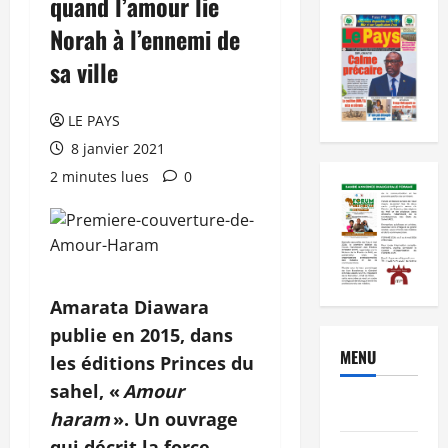
quand l’amour lie
Norah à l’ennemi de
sa ville
LE PAYS
8 janvier 2021
2 minutes lues
0
Amarata Diawara
publie en 2015, dans
MENU
les éditions Princes du
sahel, «
Amour
Brèves
haram
». Un ouvrage
qui décrit la force