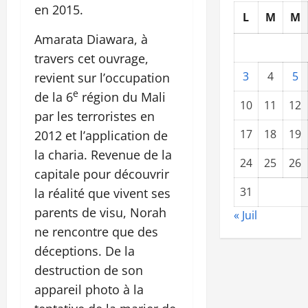
en 2015.
L
M
M
Amarata Diawara, à
travers cet ouvrage,
3
4
5
revient sur l’occupation
e
de la 6
région du Mali
10
11
12
par les terroristes en
17
18
19
2012 et l’application de
la charia. Revenue de la
24
25
26
capitale pour découvrir
31
la réalité que vivent ses
parents de visu, Norah
« Juil
ne rencontre que des
déceptions. De la
destruction de son
appareil photo à la