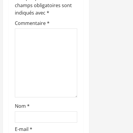
d
champs obligatoires sont
’
indiqués avec
*
Commentaire
*
a
r
t
i
c
l
e
Nom
*
E-mail
*