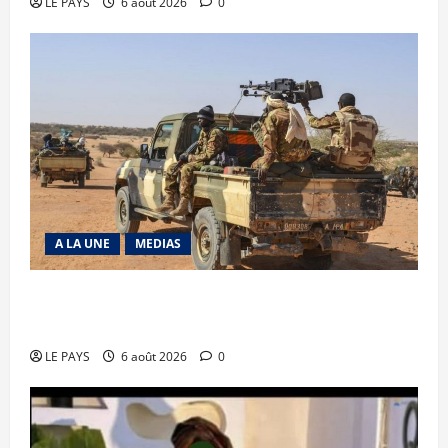
LE PAYS
6 août 2026
0
A LA UNE
MEDIAS
Tessalit et Tabrichat : La coalition JNIM/FLA
mise en déroute
LE PAYS
6 août 2026
0