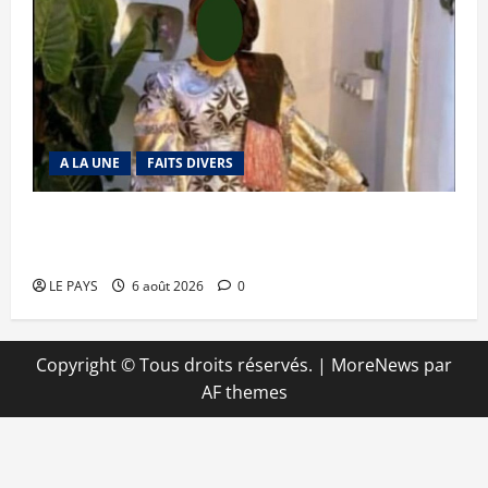
A LA UNE
FAITS DIVERS
Kalaban-Coro : ‘’ZA’’ tuée puis découpée par son
mari
LE PAYS
6 août 2026
0
Copyright © Tous droits réservés.
|
MoreNews
par
AF themes