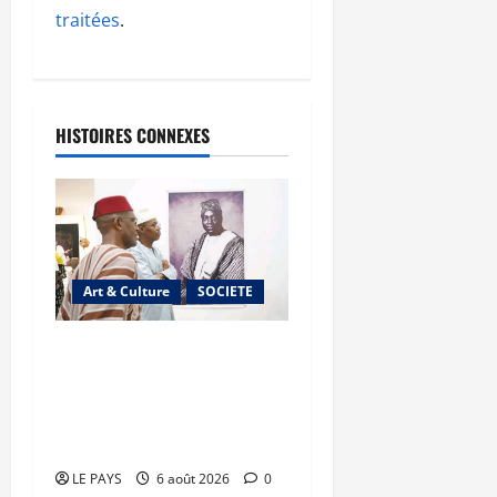
traitées
.
HISTOIRES CONNEXES
Art & Culture
SOCIETE
Musée national du Mali :
TƐGƐNƆ au service de la
valorisation du
patrimoine
LE PAYS
6 août 2026
0