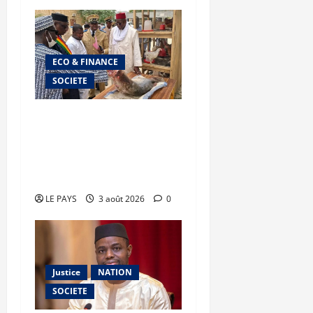
ECO & FINANCE
SOCIETE
Tombouctou : le ministre
Youba BAH supervise la
mise en œuvre du plan de
campagne agricole
LE PAYS
3 août 2026
0
Justice
NATION
SOCIETE