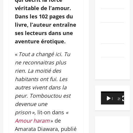
PEOPLE
véritable de l’amour.
Editorial
Dans les 102 pages du
livre, l’auteur entraîne
SCIENCES &
ses lecteurs dans une
TECH
aventure érotique.
Nécrologie
«
Tout a changé ici. Tu
ne reconnaitras plus
TRIBUNE
rien. La moitié des
habitants ont fui. Les
autres vivent dans la
Lecteur
peur. Tombouctou est
00:00
29:21
vidéo
devenue une
prison »,
lit-on dans
«
Amour haram
» de
Amarata Diawara, publié