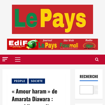
Aller
au
contenu
Menu
principal
RECHERCHER
PEOPLE
SOCIETE
« Amour haram » de
Recher
Amarata Diawara :