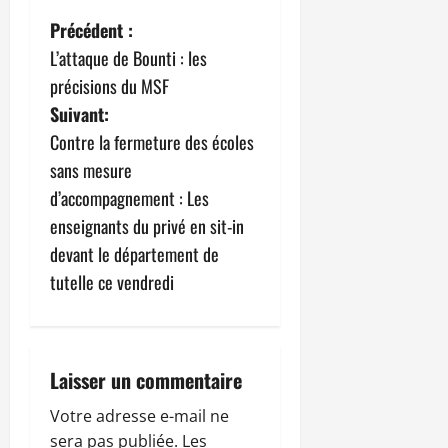
N
Précédent :
L’attaque de Bounti : les
a
précisions du MSF
v
Suivant:
Contre la fermeture des écoles
i
sans mesure
g
d’accompagnement : Les
enseignants du privé en sit-in
a
devant le département de
t
tutelle ce vendredi
i
o
Laisser un commentaire
n
Votre adresse e-mail ne
sera pas publiée.
Les