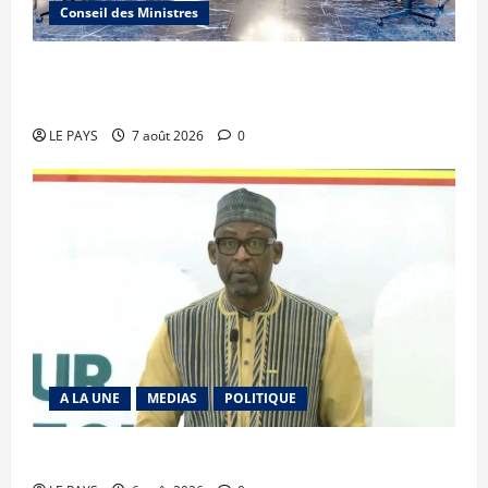
Conseil des Ministres
Communique du conseil des ministres du
vendredi 7 aout 2026 CM N°2026-31/SGG
LE PAYS
7 août 2026
0
A LA UNE
MEDIAS
POLITIQUE
Diplomatie : calme précaire