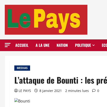
Aller
au
contenu
ACCUEIL
A LA UNE
NATION
POLITIQUE
EC
MEDIAS
L’attaque de Bounti : les pr
LE PAYS
8 janvier 2021
2 minutes lues
0