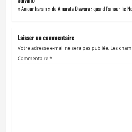
v
Suivant:
« Amour haram » de Amarata Diawara : quand l’amour lie Nor
i
g
a
Laisser un commentaire
t
Votre adresse e-mail ne sera pas publiée.
Les champ
Commentaire
*
i
o
n
d
’
a