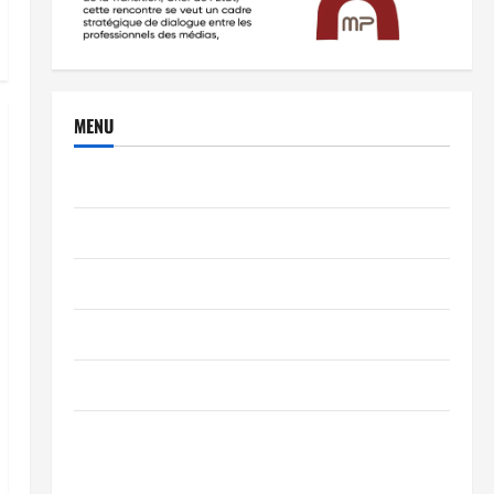
MENU
Brèves
PEOPLE
Editorial
SCIENCES & TECH
Nécrologie
TRIBUNE