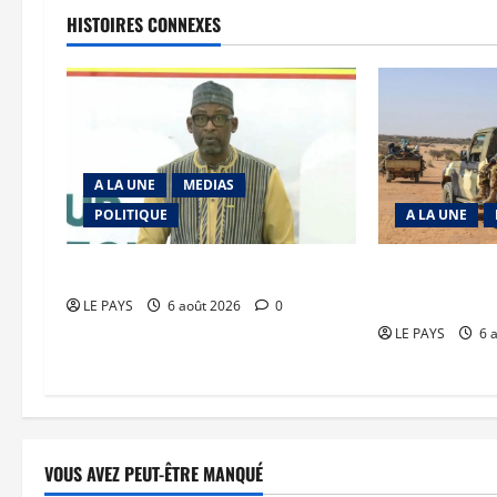
HISTOIRES CONNEXES
A LA UNE
MEDIAS
POLITIQUE
A LA UNE
Diplomatie : calme précaire
Tessalit et Tab
JNIM/FLA mise
LE PAYS
6 août 2026
0
LE PAYS
6 
VOUS AVEZ PEUT-ÊTRE MANQUÉ