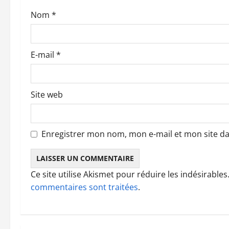
r
Nom
*
t
i
E-mail
*
c
l
Site web
e
Enregistrer mon nom, mon e-mail et mon site d
Ce site utilise Akismet pour réduire les indésirables
commentaires sont traitées
.