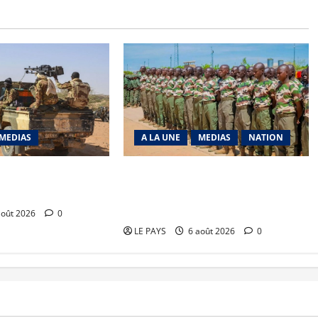
MEDIAS
A LA UNE
MEDIAS
NATION
richat : La coalition
Tombouctou-Taoudenni : 394
 en déroute
éléments du processus DDRI
franchissent une nouvelle étape
août 2026
0
LE PAYS
6 août 2026
0