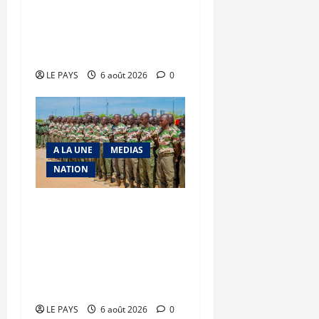
Tessalit et Tabrichat : La
coalition JNIM/FLA mise
en déroute
LE PAYS
6 août 2026
0
A LA UNE
MEDIAS
NATION
Tombouctou-Taoudenni :
394 éléments du
processus DDRI
franchissent une nouvelle
étape
LE PAYS
6 août 2026
0