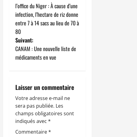
a
l’office du Niger : À cause d’une
v
infection, l’hectare de riz donne
entre 7 à 14 sacs au lieu de 70 à
i
80
g
Suivant:
CANAM : Une nouvelle liste de
a
médicaments en vue
t
i
Laisser un commentaire
o
Votre adresse e-mail ne
n
sera pas publiée.
Les
champs obligatoires sont
d
indiqués avec
*
’
Commentaire
*