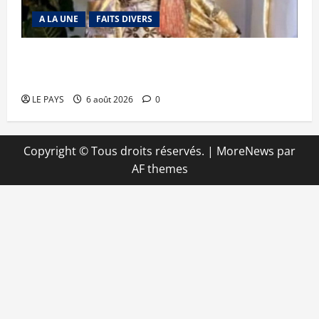
A LA UNE
FAITS DIVERS
Kalaban-Coro : ‘’ZA’’ tuée puis découpée par son
mari
LE PAYS
6 août 2026
0
Copyright © Tous droits réservés.
|
MoreNews
par
AF themes