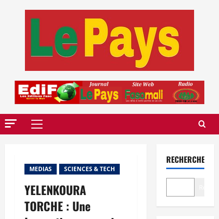
Aller
au
contenu
Menu
principal
RECHERCHER
MEDIAS
SCIENCES & TECH
YELENKOURA
Recher
TORCHE : Une