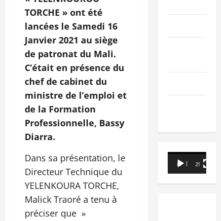
PEOPLE
TORCHE » ont été
Editorial
lancées le Samedi 16
Janvier 2021 au siège
SCIENCES &
de patronat du Mali.
TECH
C’était en présence du
chef de cabinet du
Nécrologie
ministre de l’emploi et
TRIBUNE
de la Formation
Professionnelle, Bassy
Diarra.
Dans sa présentation, le
Lecteur
00:00
29:21
vidéo
Directeur Technique du
YELENKOURA TORCHE,
Malick Traoré a tenu à
préciser que »