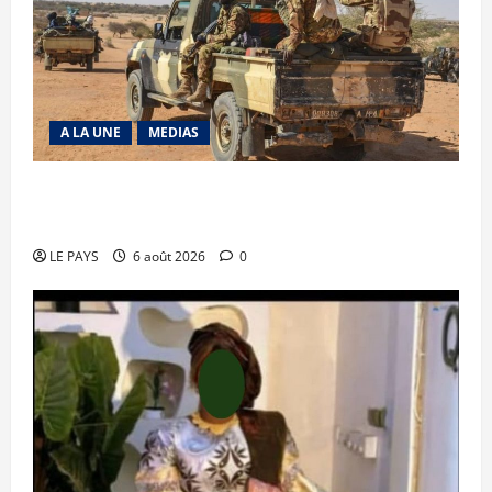
A LA UNE
MEDIAS
Tessalit et Tabrichat : La coalition JNIM/FLA
mise en déroute
LE PAYS
6 août 2026
0