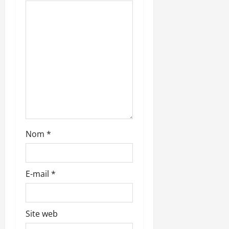
a
r
t
i
c
l
Nom
*
e
E-mail
*
Site web