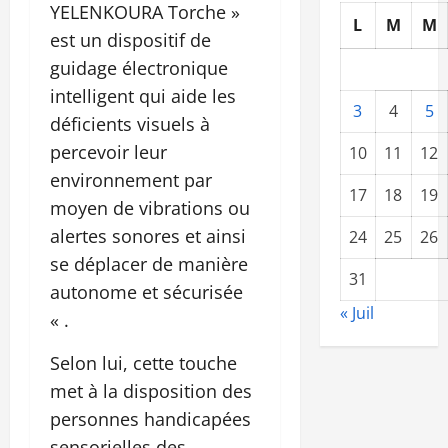
YELENKOURA Torche »
L
M
M
est un dispositif de
guidage électronique
intelligent qui aide les
3
4
5
déficients visuels à
percevoir leur
10
11
12
environnement par
17
18
19
moyen de vibrations ou
alertes sonores et ainsi
24
25
26
se déplacer de manière
31
autonome et sécurisée
« Juil
« .
Selon lui, cette touche
met à la disposition des
personnes handicapées
sensorielles des