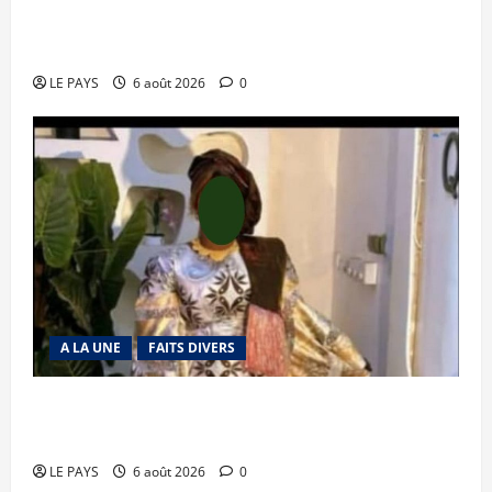
Tessalit et Tabrichat : La coalition JNIM/FLA
mise en déroute
LE PAYS
6 août 2026
0
A LA UNE
FAITS DIVERS
Kalaban-Coro : ‘’ZA’’ tuée puis découpée par son
mari
LE PAYS
6 août 2026
0