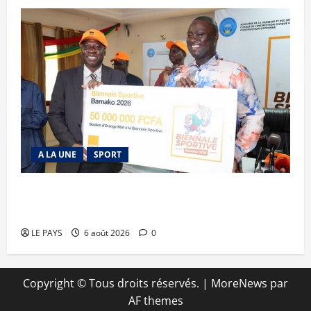
A LA UNE
SPORT
Retour de la biennale sportive : Orange Mali
apporte un soutien de 50 millions FCFA
LE PAYS
6 août 2026
0
Copyright © Tous droits réservés.
|
MoreNews
par
AF themes