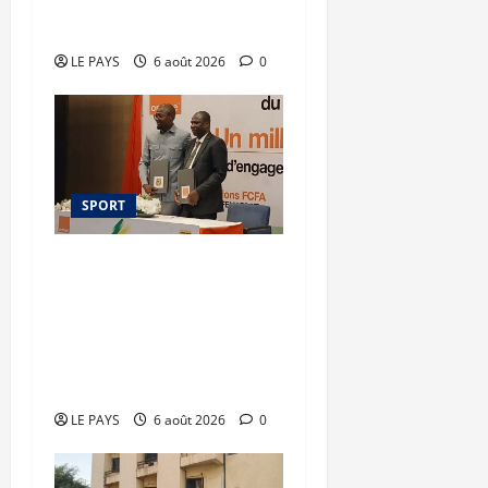
millions FCFA
LE PAYS
6 août 2026
0
SPORT
Orange Mali –
FEMAFOOT : 200 millions
de FCFA supplémentaires
pour le nouveau
sélectionneur
LE PAYS
6 août 2026
0