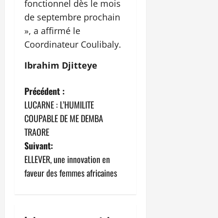
fonctionnel dès le mois
de septembre prochain
», a affirmé le
Coordinateur Coulibaly.
Ibrahim Djitteye
N
Précédent :
LUCARNE : L’HUMILITE
a
COUPABLE DE ME DEMBA
v
TRAORE
Suivant:
i
ELLEVER, une innovation en
g
faveur des femmes africaines
a
t