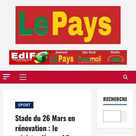
Aller
au
contenu
Menu
principal
RECHERCHER
SPORT
Stade du 26 Mars en
Recher
rénovation : le