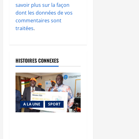
savoir plus sur la façon
dont les données de vos
commentaires sont
traitées
.
HISTOIRES CONNEXES
A LA UNE
SPORT
Retour de la biennale
sportive : Orange Mali
apporte un soutien de 50