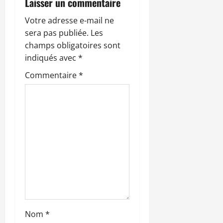
Laisser un commentaire
i
Votre adresse e-mail ne
sera pas publiée.
Les
o
champs obligatoires sont
n
indiqués avec
*
Commentaire
*
d
’
a
r
t
i
c
Nom
*