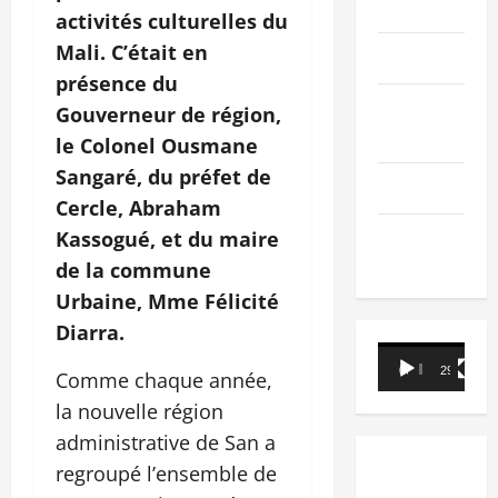
PEOPLE
activités culturelles du
Mali. C’était en
Editorial
présence du
SCIENCES &
Gouverneur de région,
TECH
le Colonel Ousmane
Sangaré, du préfet de
Nécrologie
Cercle, Abraham
Kassogué, et du maire
TRIBUNE
de la commune
Urbaine, Mme Félicité
Diarra.
Lecteur
00:00
29:21
Comme chaque année,
vidéo
la nouvelle région
administrative de San a
regroupé l’ensemble de