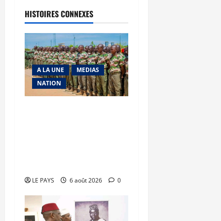
HISTOIRES CONNEXES
A LA UNE
MEDIAS
NATION
Tombouctou-Taoudenni :
394 éléments du
processus DDRI
franchissent une nouvelle
étape
LE PAYS
6 août 2026
0