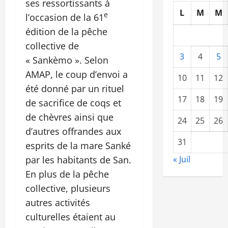
ses ressortissants à
L
M
M
e
l’occasion de la 61
édition de la pêche
collective de
3
4
5
« Sankèmo ». Selon
AMAP, le coup d’envoi a
10
11
12
été donné par un rituel
17
18
19
de sacrifice de coqs et
de chèvres ainsi que
24
25
26
d’autres offrandes aux
31
esprits de la mare Sanké
par les habitants de San.
« Juil
En plus de la pêche
collective, plusieurs
autres activités
culturelles étaient au