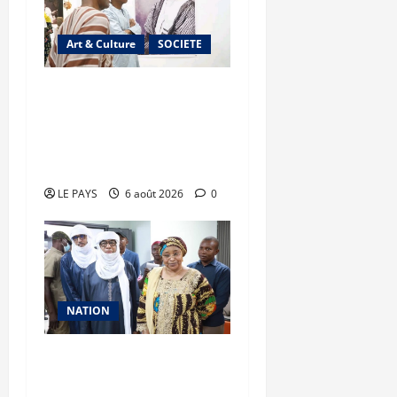
Art & Culture
SOCIETE
Musée national du Mali :
TƐGƐNƆ au service de la
valorisation du
patrimoine
LE PAYS
6 août 2026
0
NATION
Vacances citoyennes des
Pupilles de la Nation : le