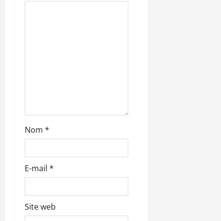
d
’
a
r
t
i
Nom
*
c
l
E-mail
*
e
Site web