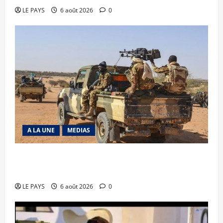
LE PAYS
6 août 2026
0
A LA UNE
MEDIAS
Tessalit et Tabrichat : La coalition JNIM/FLA
mise en déroute
LE PAYS
6 août 2026
0