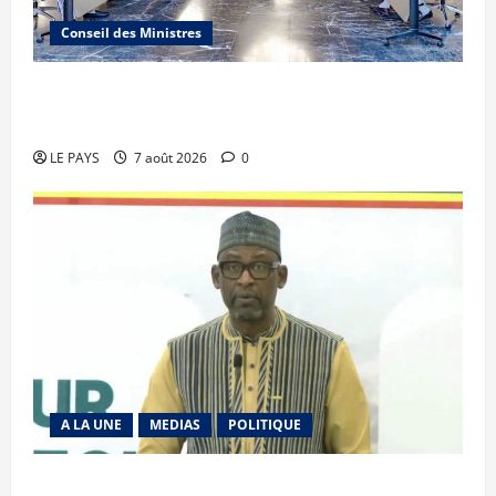
Conseil des Ministres
Communique du conseil des ministres du
vendredi 7 aout 2026 CM N°2026-31/SGG
LE PAYS
7 août 2026
0
A LA UNE
MEDIAS
POLITIQUE
Diplomatie : calme précaire