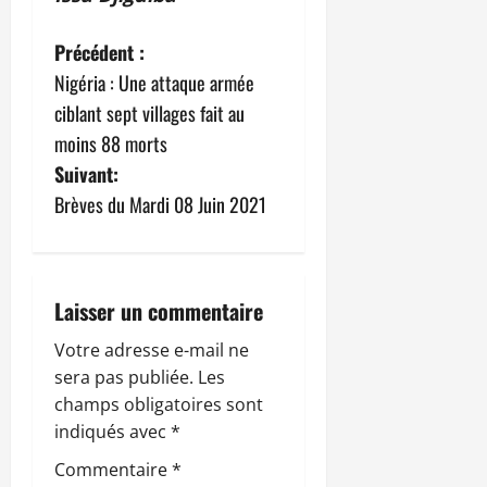
N
Précédent :
Nigéria : Une attaque armée
a
ciblant sept villages fait au
v
moins 88 morts
Suivant:
i
Brèves du Mardi 08 Juin 2021
g
a
Laisser un commentaire
t
Votre adresse e-mail ne
i
sera pas publiée.
Les
champs obligatoires sont
o
indiqués avec
*
n
Commentaire
*