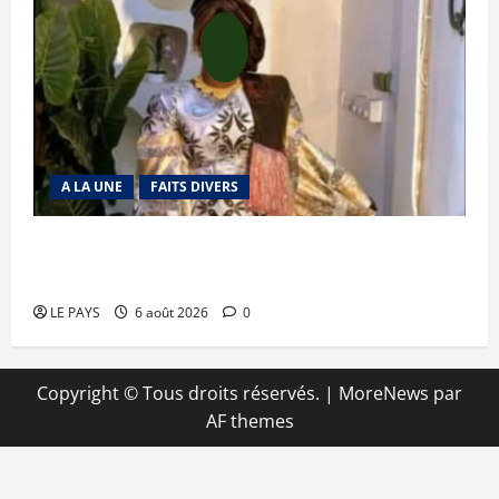
A LA UNE
FAITS DIVERS
Kalaban-Coro : ‘’ZA’’ tuée puis découpée par son
mari
LE PAYS
6 août 2026
0
Copyright © Tous droits réservés.
|
MoreNews
par
AF themes