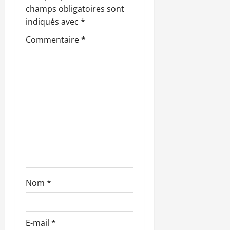
o
champs obligatoires sont
n
indiqués avec
*
Commentaire
*
d
’
a
r
t
i
c
Nom
*
l
e
E-mail
*