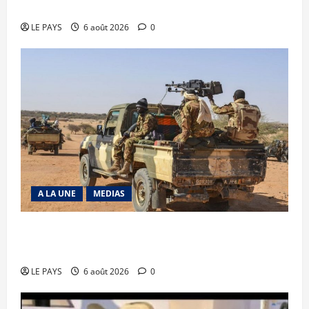
Diplomatie : calme précaire
LE PAYS
6 août 2026
0
A LA UNE
MEDIAS
Tessalit et Tabrichat : La coalition JNIM/FLA
mise en déroute
LE PAYS
6 août 2026
0