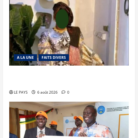
A LA UNE
FAITS DIVERS
Kalaban-Coro : ‘’ZA’’ tuée puis découpée par son
mari
LE PAYS
6 août 2026
0