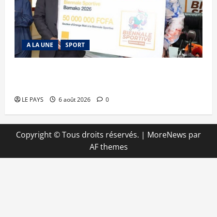
A LA UNE
SPORT
Retour de la biennale sportive : Orange Mali
apporte un soutien de 50 millions FCFA
LE PAYS
6 août 2026
0
Copyright © Tous droits réservés.
|
MoreNews
par
AF themes