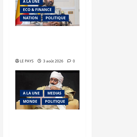
A LA UNE
ECO & FINANCE
NATION
POLITIQUE
Secteur minier : La vision
futuriste du Général
d’Armée Assimi Goïta
LE PAYS
3 août 2026
0
A LA UNE
MEDIAS
MONDE
POLITIQUE
Niamey : Le Mali exporte
son modèle de
mobilisation de la