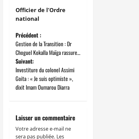
Officier de l’Ordre
national
N
Précédent :
Gestion de la Transition : Dr
a
Choguel Kokalla Maïga rassure…
v
Suivant:
Investiture du colonel Assimi
i
Goita : « Je suis optimiste »,
g
dixit Imam Oumarou Diarra
a
t
Laisser un commentaire
i
Votre adresse e-mail ne
sera pas publiée.
Les