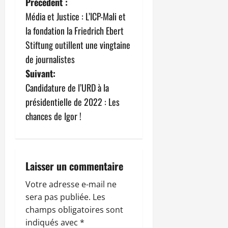
N
Précédent :
Média et Justice : L’ICP-Mali et
a
la fondation la Friedrich Ebert
v
Stiftung outillent une vingtaine
de journalistes
i
Suivant:
g
Candidature de l’URD à la
présidentielle de 2022 : Les
a
chances de Igor !
t
i
Laisser un commentaire
o
Votre adresse e-mail ne
n
sera pas publiée.
Les
champs obligatoires sont
d
indiqués avec
*