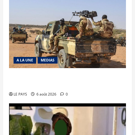
A LA UNE
MEDIAS
Tessalit et Tabrichat : La coalition JNIM/FLA
mise en déroute
LE PAYS
6 août 2026
0