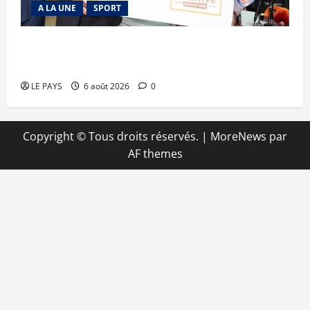
A LA UNE
SPORT
Retour de la biennale sportive : Orange Mali
apporte un soutien de 50 millions FCFA
LE PAYS
6 août 2026
0
Copyright © Tous droits réservés.
|
MoreNews
par
AF themes