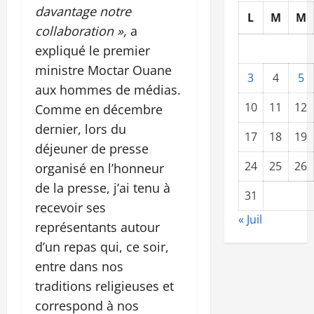
davantage notre
L
M
M
collaboration »,
a
expliqué le premier
ministre Moctar Ouane
3
4
5
aux hommes de médias.
10
11
12
Comme en décembre
dernier, lors du
17
18
19
déjeuner de presse
24
25
26
organisé en l’honneur
de la presse, j’ai tenu à
31
recevoir ses
« Juil
représentants autour
d’un repas qui, ce soir,
entre dans nos
traditions religieuses et
correspond à nos