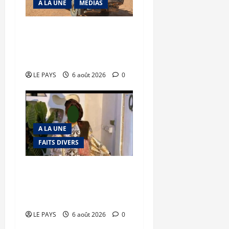
A LA UNE
MEDIAS
Tessalit et Tabrichat : La
coalition JNIM/FLA mise
en déroute
LE PAYS
6 août 2026
0
A LA UNE
FAITS DIVERS
Kalaban-Coro : ‘’ZA’’ tuée
puis découpée par son
mari
LE PAYS
6 août 2026
0