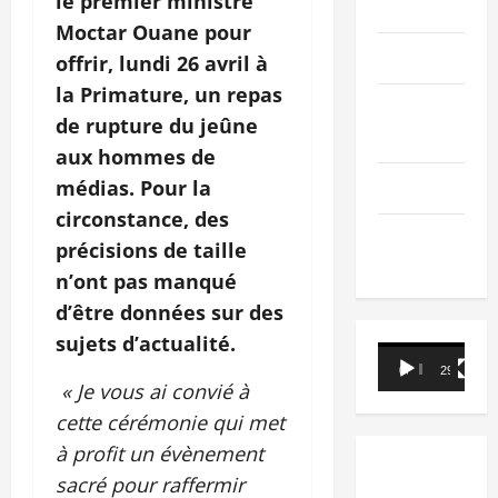
le premier ministre
PEOPLE
Moctar Ouane pour
Editorial
offrir, lundi 26 avril à
la Primature, un repas
SCIENCES &
de rupture du jeûne
TECH
aux hommes de
médias. Pour la
Nécrologie
circonstance, des
TRIBUNE
précisions de taille
n’ont pas manqué
d’être données sur des
sujets d’actualité.
Lecteur
00:00
29:21
vidéo
« Je vous ai convié à
cette cérémonie qui met
à profit un évènement
sacré pour raffermir