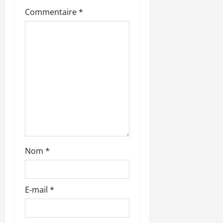
’
Commentaire
*
a
r
t
i
c
l
Nom
*
e
E-mail
*