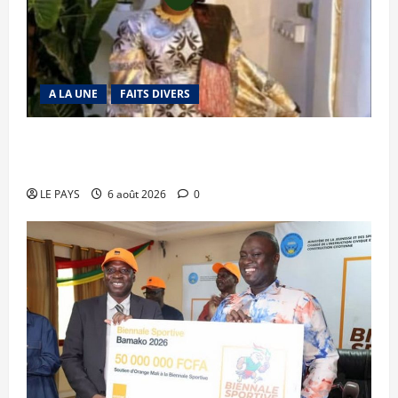
A LA UNE
FAITS DIVERS
Kalaban-Coro : ‘’ZA’’ tuée puis découpée par son
mari
LE PAYS
6 août 2026
0