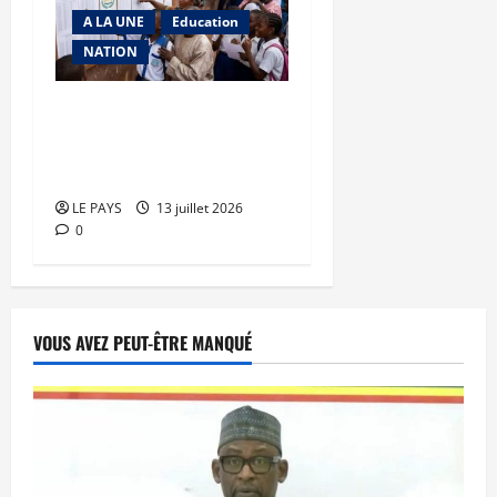
A LA UNE
Education
NATION
Baccalauréat 2026 :
34,23% de taux de
réussite
LE PAYS
13 juillet 2026
0
VOUS AVEZ PEUT-ÊTRE MANQUÉ