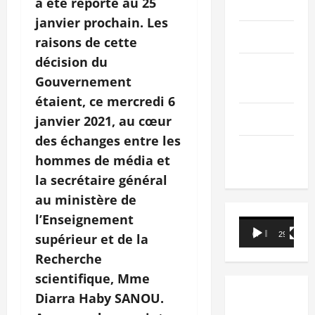
a été reporté au 25
PEOPLE
janvier prochain. Les
Editorial
raisons de cette
décision du
SCIENCES &
Gouvernement
TECH
étaient, ce mercredi 6
Nécrologie
janvier 2021, au cœur
des échanges entre les
TRIBUNE
hommes de média et
la secrétaire général
au ministère de
l’Enseignement
Lecteur
00:00
29:21
supérieur et de la
vidéo
Recherche
scientifique, Mme
Diarra Haby SANOU.