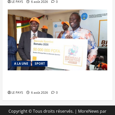
LE PAYS
6 août 2026
0
A LA UNE
SPORT
Retour de la biennale sportive : Orange Mali
apporte un soutien de 50 millions FCFA
LE PAYS
6 août 2026
0
Copyright © Tous droits réservés.
|
MoreNews
par