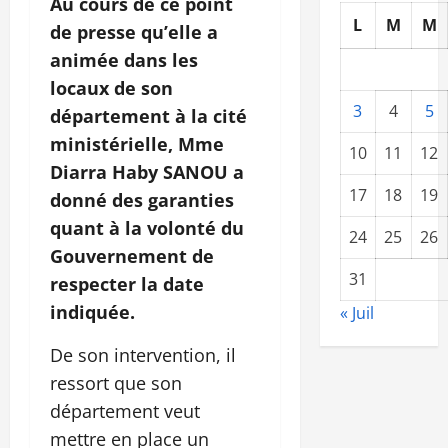
Au cours de ce point
L
M
M
de presse qu’elle a
animée dans les
locaux de son
3
4
5
département à la cité
ministérielle, Mme
10
11
12
Diarra Haby SANOU a
17
18
19
donné des garanties
quant à la volonté du
24
25
26
Gouvernement de
31
respecter la date
indiquée.
« Juil
De son intervention, il
ressort que son
département veut
mettre en place un