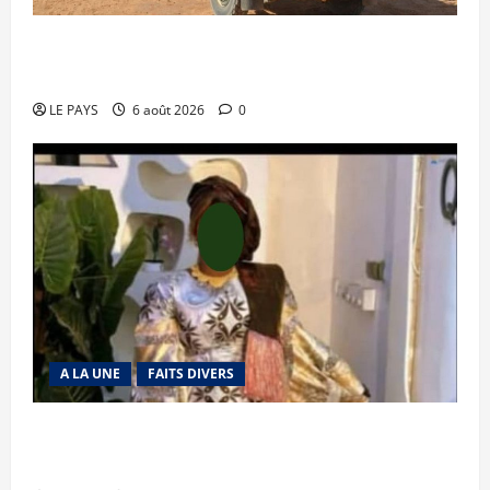
Tessalit et Tabrichat : La coalition JNIM/FLA
mise en déroute
LE PAYS
6 août 2026
0
A LA UNE
FAITS DIVERS
Kalaban-Coro : ‘’ZA’’ tuée puis découpée par son
mari