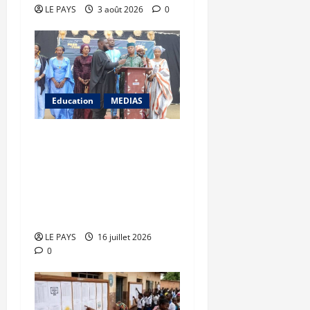
LE PAYS
3 août 2026
0
Education
MEDIAS
Journée culturelle de la
SETI : Les étudiants de
Technolab-ISTA célèbrent
les valeurs culturelles
maliennes
LE PAYS
16 juillet 2026
0