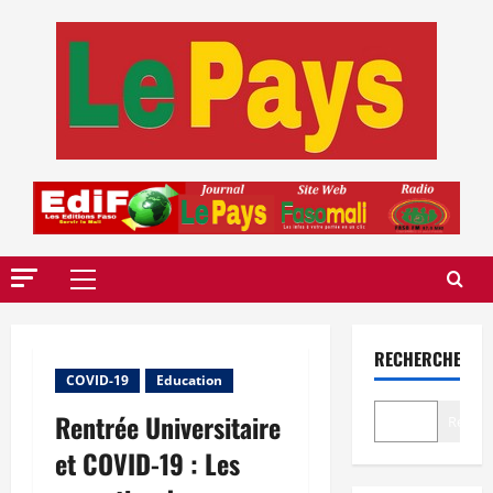
Aller
au
contenu
Menu
principal
RECHERCHER
COVID-19
Education
Rentrée Universitaire
Recher
et COVID-19 : Les