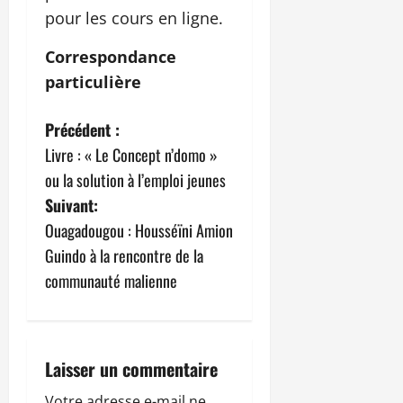
pour les cours en ligne.
Correspondance
particulière
N
Précédent :
Livre : « Le Concept n’domo »
a
ou la solution à l’emploi jeunes
v
Suivant:
Ouagadougou : Housséïni Amion
i
Guindo à la rencontre de la
g
communauté malienne
a
t
Laisser un commentaire
i
Votre adresse e-mail ne