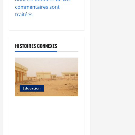
commentaires sont
traitées
.
HISTOIRES CONNEXES
Education
Bourem : le contentieux
sur le baptême du lycée
public examiné en appel
le 13 août