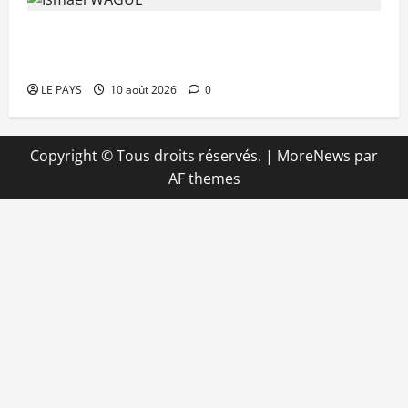
DDR-I 2025 : 1 617 ex-combattants formés en
vue de leur intégration au sein des FAMa
LE PAYS
10 août 2026
0
Copyright © Tous droits réservés.
|
MoreNews
par
AF themes