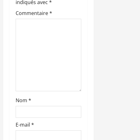
n
indiqués avec
*
Commentaire
*
d
’
a
r
t
i
c
Nom
*
l
e
E-mail
*