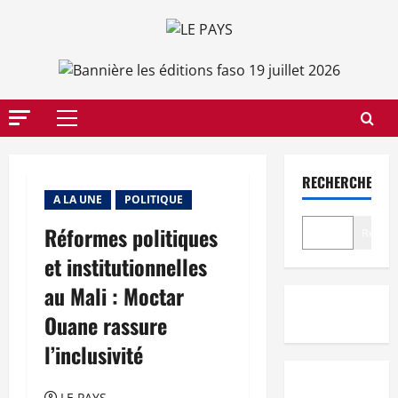
Aller
au
contenu
Menu
principal
RECHERCHER
A LA UNE
POLITIQUE
Réformes politiques
Recher
et institutionnelles
au Mali : Moctar
Ouane rassure
l’inclusivité
LE PAYS