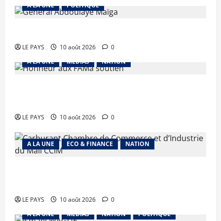
A LA UNE
POLITIQUE
MALI – ALGERIE : Le PM clôt le débat
LE PAYS
10 août 2026
0
A LA UNE
MEDIAS
NATION
Terrorisme : les FAMa enchaînent les frappes à
Boulkessi, Kidal et Tessalit
LE PAYS
10 août 2026
0
A LA UNE
ECO & FINANCE
NATION
Carburant : le Gouvernement maintient le cap
de l’approvisionnement
LE PAYS
10 août 2026
0
A LA UNE
MEDIAS
NATION
POLITIQUE