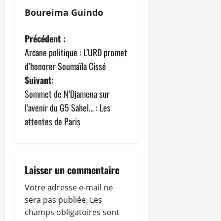
Boureima Guindo
N
Précédent :
Arcane politique : L’URD promet
a
d’honorer Soumaïla Cissé
v
Suivant:
Sommet de N’Djamena sur
i
l’avenir du G5 Sahel… : Les
g
attentes de Paris
a
t
Laisser un commentaire
i
Votre adresse e-mail ne
sera pas publiée.
Les
o
champs obligatoires sont