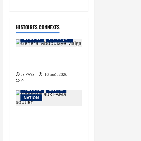
HISTOIRES CONNEXES
A LA UNE
POLITIQUE
MALI – ALGERIE : Le PM
clôt le débat
LE PAYS
10 août 2026
0
A LA UNE
MEDIAS
NATION
Terrorisme : les FAMa
enchaînent les frappes à
Boulkessi, Kidal et