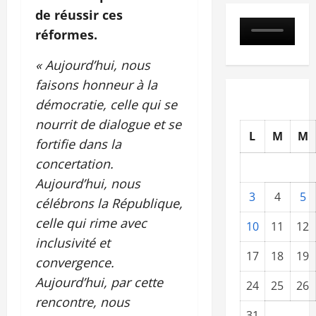
de réussir ces
réformes.
« Aujourd’hui, nous
faisons honneur à la
démocratie, celle qui se
nourrit de dialogue et se
L
M
M
fortifie dans la
concertation.
Aujourd’hui, nous
3
4
5
célébrons la République,
celle qui rime avec
10
11
12
inclusivité et
17
18
19
convergence.
Aujourd’hui, par cette
24
25
26
rencontre, nous
31