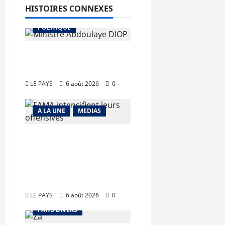
HISTOIRES CONNEXES
A LA UNE
MEDIAS
POLITIQUE
Diplomatie : calme
précaire
LE PAYS
6 août 2026
0
A LA UNE
MEDIAS
Tessalit et Tabrichat
: La coalition
JNIM/FLA mise en
déroute
LE PAYS
6 août 2026
0
A LA UNE
FAITS DIVERS