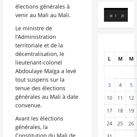
élections générales à
Lecteur
venir au Mali au Mali.
00:00
29:21
vidéo
Le ministre de
l’Administration
territoriale et de la
décentralisation, le
L
M
M
lieutenant-colonel
Abdoulaye Maïga a levé
tout suspens sur la
3
4
5
tenue des élections
générales au Mali à date
10
11
12
convenue.
17
18
19
Avant les élections
24
25
26
générales, la
Constitution du Mali de
31