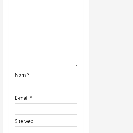
c
l
e
Nom
*
E-mail
*
Site web