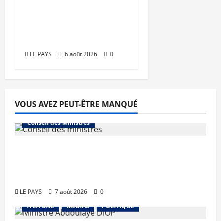
Kalaban-Coro : ‘’ZA’’
tuée puis découpée
par son mari
LE PAYS
6 août 2026
0
VOUS AVEZ PEUT-ÊTRE MANQUÉ
Conseil des Ministres
Communique du conseil des ministres
du vendredi 7 aout 2026 CM N°2026-
31/SGG
LE PAYS
7 août 2026
0
A LA UNE
MEDIAS
POLITIQUE