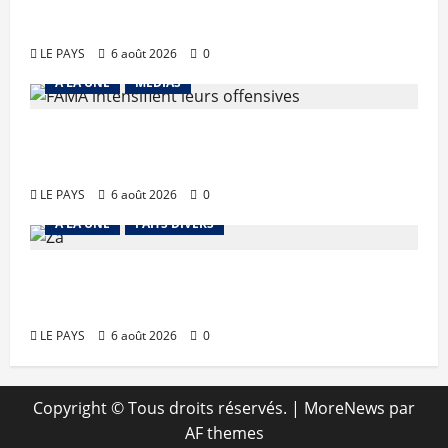
Diplomatie : calme précaire
LE PAYS
6 août 2026
0
A LA UNE
MEDIAS
Tessalit et Tabrichat : La coalition
JNIM/FLA mise en déroute
LE PAYS
6 août 2026
0
A LA UNE
FAITS DIVERS
Kalaban-Coro : ‘’ZA’’ tuée puis
découpée par son mari
LE PAYS
6 août 2026
0
Copyright © Tous droits réservés.
|
MoreNews
par
AF themes