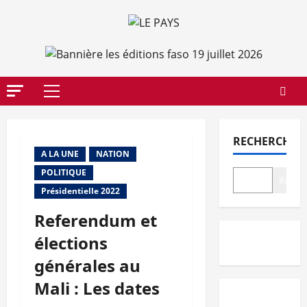
Aller
au
contenu
Menu
principal
RECHERCHER
A LA UNE
NATION
POLITIQUE
Recher
Présidentielle 2022
Referendum et
élections
générales au
Mali : Les dates