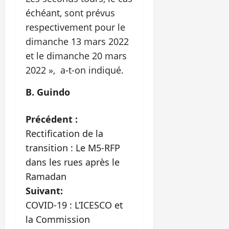
échéant, sont prévus
respectivement pour le
dimanche 13 mars 2022
et le dimanche 20 mars
2022 », a-t-on indiqué.
B. Guindo
N
Précédent :
Rectification de la
a
transition : Le M5-RFP
v
dans les rues après le
Ramadan
i
Suivant:
g
COVID-19 : L’ICESCO et
la Commission