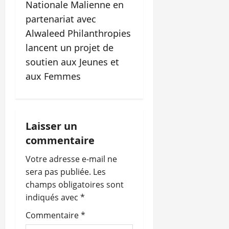
a
Nationale Malienne en
t
partenariat avec
Alwaleed Philanthropies
i
lancent un projet de
o
soutien aux Jeunes et
aux Femmes
n
d
’
Laisser un
commentaire
a
Votre adresse e-mail ne
r
sera pas publiée.
Les
champs obligatoires sont
t
indiqués avec
*
i
Commentaire
*