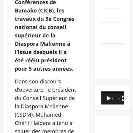
PEOPLE
Conférences de
Bamako (CICB), les
Editorial
travaux du 3e Congrès
national du conseil
SCIENCES &
supérieur de la
TECH
Diaspora Malienne à
Nécrologie
l’issue desquels il a
été réélu président
TRIBUNE
pour 5 autres années.
Dans son discours
d’ouverture, le président
Lecteur
du Conseil Supérieur de
00:00
29:21
vidéo
la Diaspora Malienne
(CSDM), Mohamed
Cherif Haïdara a tenu à
saluer des membres de