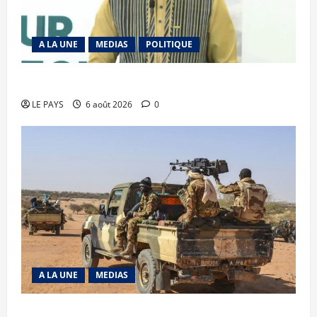
A LA UNE
MEDIAS
POLITIQUE
Diplomatie : calme précaire
LE PAYS
6 août 2026
0
A LA UNE
MEDIAS
Tessalit et Tabrichat : La coalition JNIM/FLA