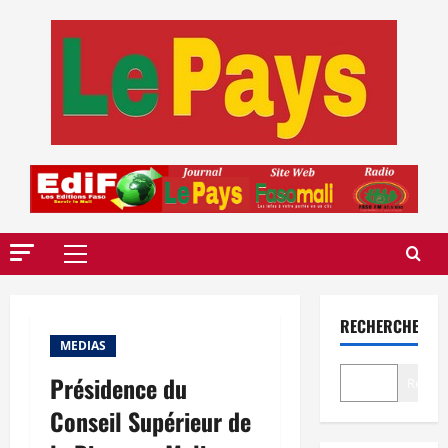
Aller
au
contenu
Menu
principal
RECHERCHER
MEDIAS
Présidence du
Recher
Conseil Supérieur de