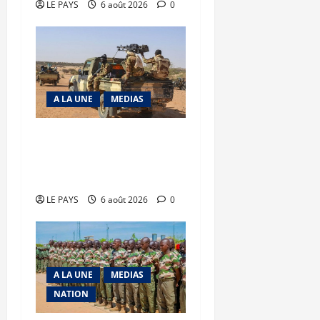
LE PAYS
6 août 2026
0
A LA UNE
MEDIAS
Tessalit et Tabrichat : La
coalition JNIM/FLA mise
en déroute
LE PAYS
6 août 2026
0
A LA UNE
MEDIAS
NATION