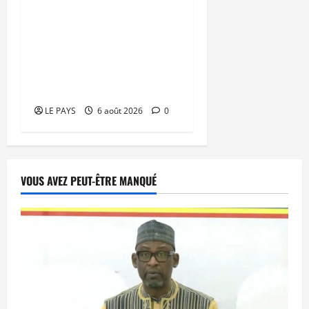
Tombouctou-Taoudenni :
394 éléments du
processus DDRI
franchissent une nouvelle
étape
LE PAYS
6 août 2026
0
VOUS AVEZ PEUT-ÊTRE MANQUÉ