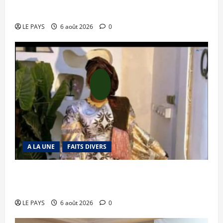
mise en déroute
LE PAYS
6 août 2026
0
A LA UNE
FAITS DIVERS
Kalaban-Coro : ‘’ZA’’ tuée puis découpée par son
mari
LE PAYS
6 août 2026
0