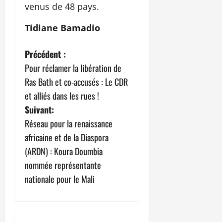
venus de 48 pays.
Tidiane Bamadio
N
Précédent :
Pour réclamer la libération de
a
Ras Bath et co-accusés : Le CDR
v
et alliés dans les rues !
Suivant:
i
Réseau pour la renaissance
g
africaine et de la Diaspora
(ARDN) : Koura Doumbia
a
nommée représentante
t
nationale pour le Mali
i