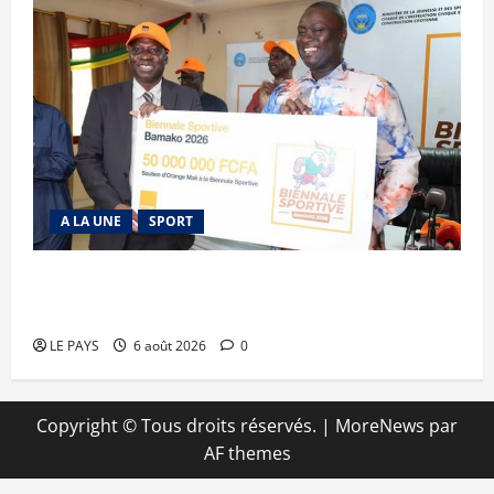
A LA UNE
SPORT
Retour de la biennale sportive : Orange Mali
apporte un soutien de 50 millions FCFA
LE PAYS
6 août 2026
0
Copyright © Tous droits réservés.
|
MoreNews
par
AF themes