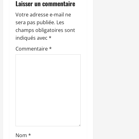
o
Laisser un commentaire
n
Votre adresse e-mail ne
sera pas publiée.
Les
d
champs obligatoires sont
’
indiqués avec
*
Commentaire
*
a
r
t
i
c
l
e
Nom
*