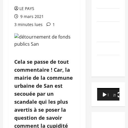
PEOPLE
LE PAYS
Editorial
9 mars 2021
3 minutes lues
1
SCIENCES &
TECH
Nécrologie
TRIBUNE
Cela se passe de tout
commentaire ! Car, la
mairie de la commune
urbaine de San est
Lecteur
secouée par un
00:00
29:21
vidéo
scandale qui les plus
avertis à se poser la
question de savoir
comment la cupidité