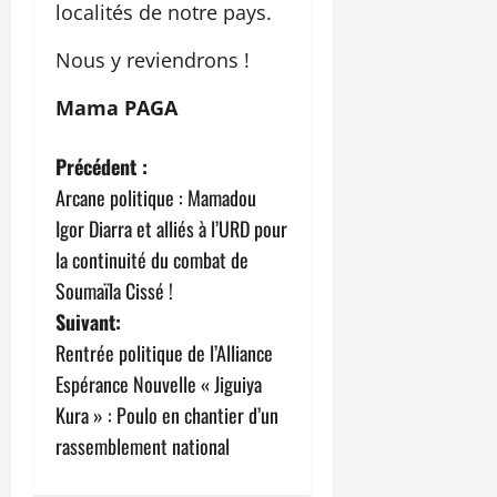
localités de notre pays.
Nous y reviendrons !
Mama PAGA
N
Précédent :
Arcane politique : Mamadou
a
Igor Diarra et alliés à l’URD pour
v
la continuité du combat de
Soumaïla Cissé !
i
Suivant:
g
Rentrée politique de l’Alliance
Espérance Nouvelle « Jiguiya
a
Kura » : Poulo en chantier d’un
t
rassemblement national