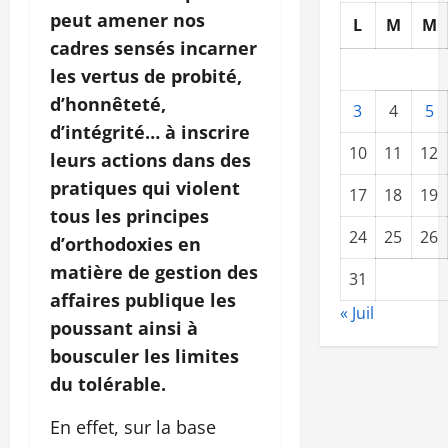
peut amener nos
L
M
M
cadres sensés incarner
les vertus de probité,
d’honnêteté,
3
4
5
d’intégrité… à inscrire
10
11
12
leurs actions dans des
pratiques qui violent
17
18
19
tous les principes
24
25
26
d’orthodoxies en
matière de gestion des
31
affaires publique les
« Juil
poussant ainsi à
bousculer les limites
du tolérable.
En effet, sur la base