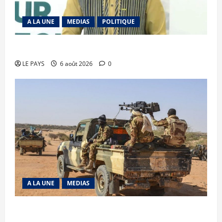
A LA UNE
MEDIAS
POLITIQUE
Diplomatie : calme précaire
LE PAYS
6 août 2026
0
A LA UNE
MEDIAS
Tessalit et Tabrichat : La coalition JNIM/FLA