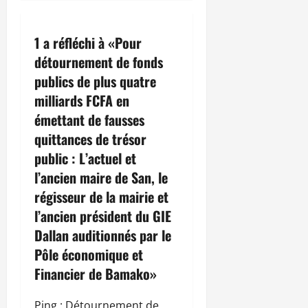
i
o
1 a réfléchi à «
Pour
n
détournement de fonds
publics de plus quatre
d
milliards FCFA en
’
émettant de fausses
quittances de trésor
a
public : L’actuel et
r
l’ancien maire de San, le
régisseur de la mairie et
t
l’ancien président du GIE
i
Dallan auditionnés par le
Pôle économique et
c
Financier de Bamako
»
l
Ping :
Détournement de