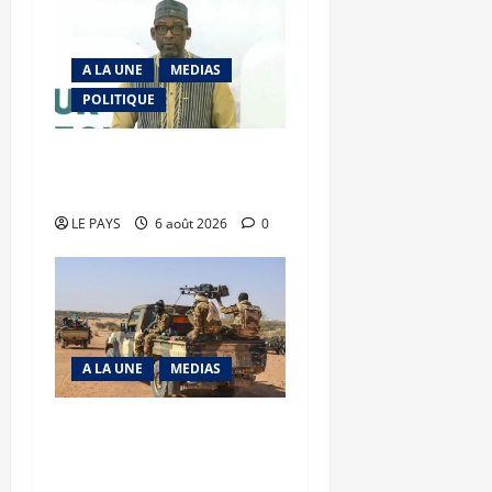
A LA UNE
MEDIAS
POLITIQUE
Diplomatie : calme
précaire
LE PAYS
6 août 2026
0
A LA UNE
MEDIAS
Tessalit et Tabrichat : La
coalition JNIM/FLA mise
en déroute