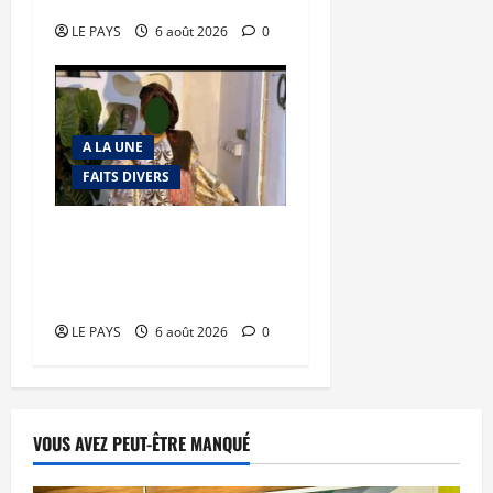
LE PAYS
6 août 2026
0
A LA UNE
FAITS DIVERS
Kalaban-Coro : ‘’ZA’’ tuée
puis découpée par son
mari
LE PAYS
6 août 2026
0
VOUS AVEZ PEUT-ÊTRE MANQUÉ