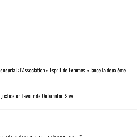
neurial : l’Association « Esprit de Femmes » lance la deuxième
de justice en faveur de Oulématou Sow
s obligatoires sont indiqués avec
*