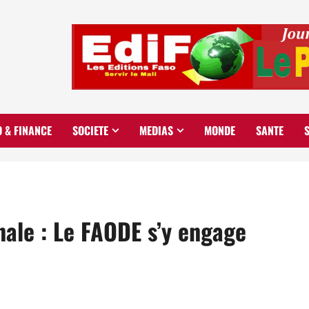
O & FINANCE
SOCIETE
MEDIAS
MONDE
SANTE
nale : Le FAODE s’y engage