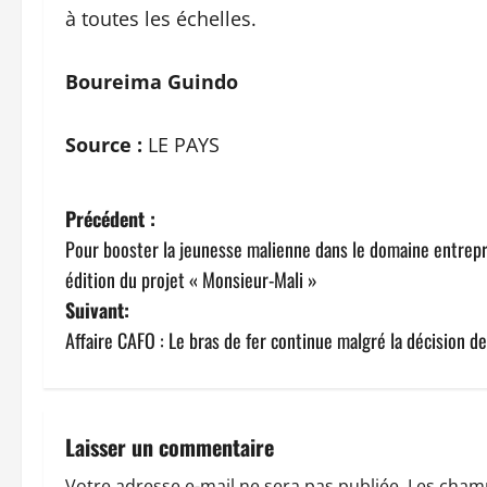
à toutes les échelles.
Boureima Guindo
Source :
LE PAYS
N
Précédent :
Pour booster la jeunesse malienne dans le domaine entrepre
a
édition du projet « Monsieur-Mali »
v
Suivant:
Affaire CAFO : Le bras de fer continue malgré la décision 
i
g
a
Laisser un commentaire
Votre adresse e-mail ne sera pas publiée.
Les champ