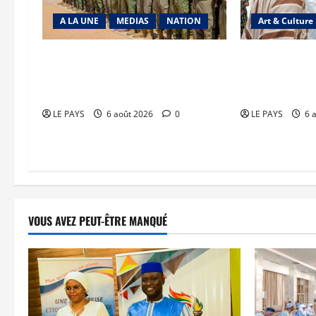
A LA UNE
MEDIAS
NATION
Art & Culture
Tombouctou-Taoudenni : 394
Musée nationa
éléments du processus DDRI
au service de 
franchissent une nouvelle étape
patrimoine
LE PAYS
6 août 2026
0
LE PAYS
6 
VOUS AVEZ PEUT-ÊTRE MANQUÉ