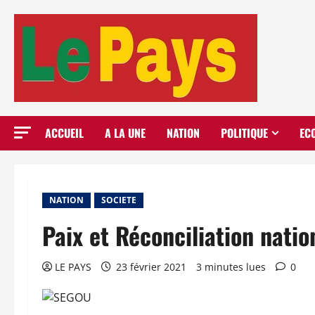
Aller
au
contenu
ACCUEIL
A LA UNE
NATION
POLITIQUE
EC
NATION
SOCIETE
Paix et Réconciliation natio
LE PAYS
23 février 2021
3 minutes lues
0