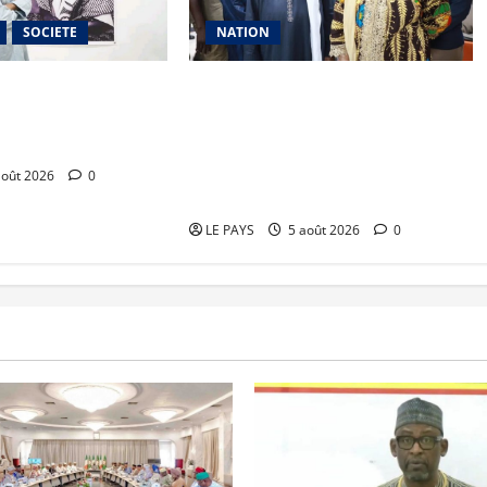
SOCIETE
NATION
l du Mali : TƐGƐNƆ
Vacances citoyennes des Pupilles
la valorisation du
de la Nation : le Gouvernement
réaffirme son engagement en
faveur d’une jeunesse épanouie et
août 2026
0
responsable
LE PAYS
5 août 2026
0