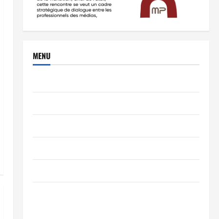
MENU
Brèves
PEOPLE
Editorial
SCIENCES & TECH
Nécrologie
TRIBUNE