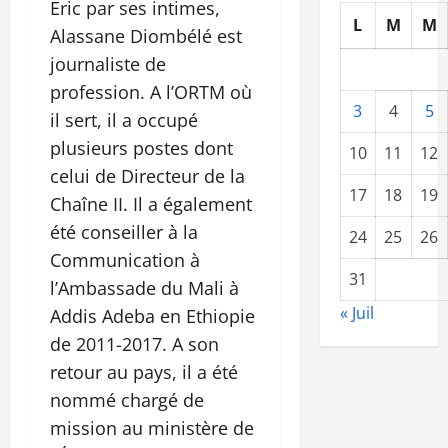
Eric par ses intimes,
L
M
M
Alassane Diombélé est
journaliste de
profession. A l’ORTM où
3
4
5
il sert, il a occupé
plusieurs postes dont
10
11
12
celui de Directeur de la
17
18
19
Chaîne II. Il a également
été conseiller à la
24
25
26
Communication à
31
l’Ambassade du Mali à
« Juil
Addis Adeba en Ethiopie
de 2011-2017. A son
retour au pays, il a été
nommé chargé de
mission au ministère de