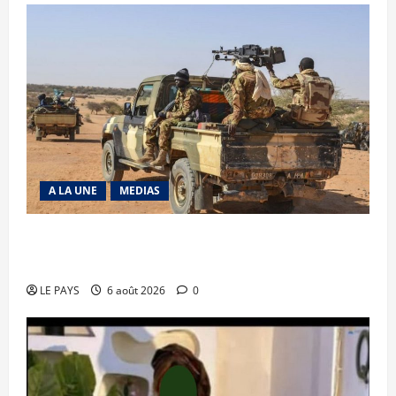
A LA UNE
MEDIAS
Tessalit et Tabrichat : La coalition JNIM/FLA
mise en déroute
LE PAYS
6 août 2026
0