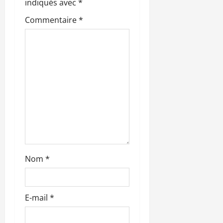
n
indiqués avec
*
Commentaire
*
d
’
a
r
t
i
c
Nom
*
l
e
E-mail
*