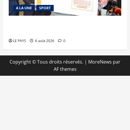
A LA UNE
SPORT
Retour de la biennale sportive : Orange Mali
apporte un soutien de 50 millions FCFA
LE PAYS
6 août 2026
0
Copyright © Tous droits réservés.
|
MoreNews
par
AF themes