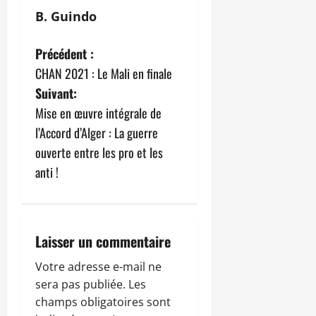
B. Guindo
N
Précédent :
CHAN 2021 : Le Mali en finale
a
Suivant:
v
Mise en œuvre intégrale de
l’Accord d’Alger : La guerre
i
ouverte entre les pro et les
g
anti !
a
t
Laisser un commentaire
i
Votre adresse e-mail ne
sera pas publiée.
Les
o
champs obligatoires sont