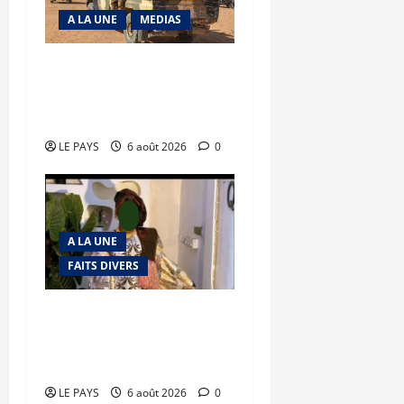
A LA UNE
MEDIAS
Tessalit et Tabrichat : La
coalition JNIM/FLA mise
en déroute
LE PAYS
6 août 2026
0
A LA UNE
FAITS DIVERS
Kalaban-Coro : ‘’ZA’’ tuée
puis découpée par son
mari
LE PAYS
6 août 2026
0