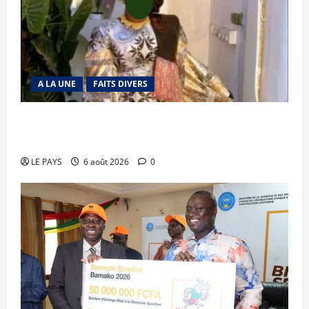
A LA UNE
FAITS DIVERS
Kalaban-Coro : ‘’ZA’’ tuée puis découpée par son
mari
LE PAYS
6 août 2026
0