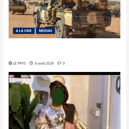
A LA UNE
MEDIAS
Tessalit et Tabrichat : La coalition JNIM/FLA
mise en déroute
LE PAYS
6 août 2026
0