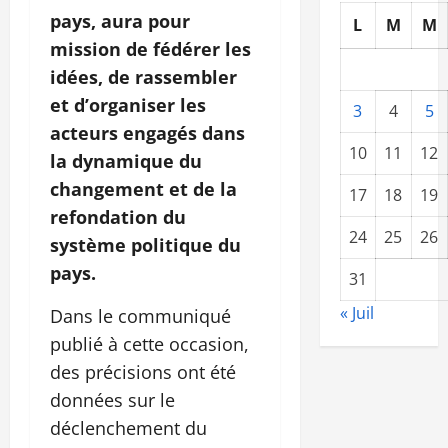
pays, aura pour
L
M
M
mission de fédérer les
idées, de rassembler
et d’organiser les
3
4
5
acteurs engagés dans
10
11
12
la dynamique du
changement et de la
17
18
19
refondation du
24
25
26
système politique du
pays.
31
« Juil
Dans le communiqué
publié à cette occasion,
des précisions ont été
données sur le
déclenchement du