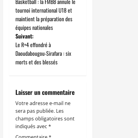
Basketball : la FMBB annule le
a
tournoi international U18 et
v
maintient la préparation des
équipes nationales
i
Suivant:
g
Le R+4 effondré à
Daoudabougou-Sirafara : six
a
morts et des blessés
t
i
Laisser un commentaire
o
Votre adresse e-mail ne
n
sera pas publiée.
Les
champs obligatoires sont
d
indiqués avec
*
’
Commentaire
*