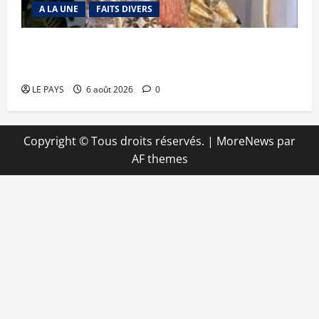
A LA UNE
FAITS DIVERS
Kalaban-Coro : ‘’ZA’’ tuée puis découpée par son
mari
LE PAYS
6 août 2026
0
Copyright © Tous droits réservés.
|
MoreNews
par
AF themes