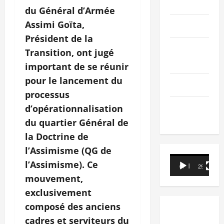
PEOPLE
du Général d’Armée
Assimi Goïta,
Editorial
Président de la
SCIENCES &
Transition, ont jugé
TECH
important de se réunir
pour le lancement du
Nécrologie
processus
TRIBUNE
d’opérationnalisation
du quartier Général de
la Doctrine de
l’Assimisme (QG de
Lecteur
l’Assimisme). Ce
00:00
29:21
vidéo
mouvement,
exclusivement
composé des anciens
cadres et serviteurs du