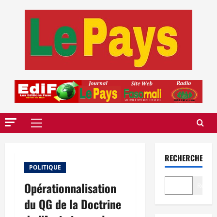
Aller
au
contenu
Menu
principal
RECHERCHER
POLITIQUE
Opérationnalisation
Recher
du QG de la Doctrine