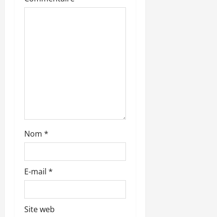
a
r
t
i
c
l
Nom
*
e
E-mail
*
Site web