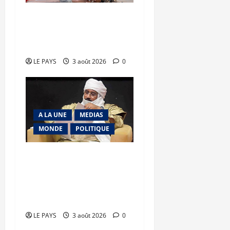
Secteur minier : La vision
futuriste du Général
d’Armée Assimi Goïta
LE PAYS
3 août 2026
0
A LA UNE
MEDIAS
MONDE
POLITIQUE
Niamey : Le Mali exporte
son modèle de
mobilisation de la
diaspora
LE PAYS
3 août 2026
0