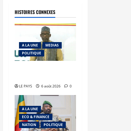
HISTOIRES CONNEXES
A LA UNE
MEDIAS
POLITIQUE
Diplomatie : calme
précaire
LE PAYS
6 août 2026
0
A LA UNE
ECO & FINANCE
NATION
POLITIQUE