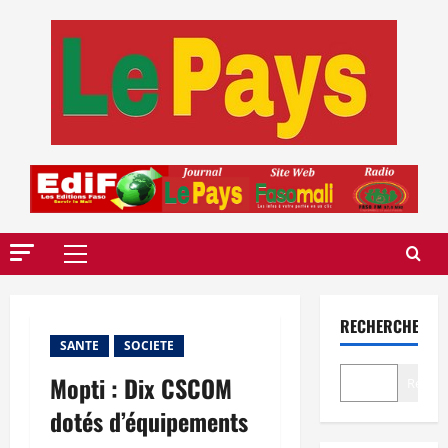
Aller
au
contenu
Menu
principal
RECHERCHER
SANTE
SOCIETE
Mopti : Dix CSCOM
Recher
dotés d’équipements