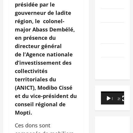
PEOPLE
présidée par le
gouverneur de ladite
Editorial
région, le colonel-
SCIENCES &
major Abass Dembélé,
TECH
en présence du
directeur général
Nécrologie
de l’Agence nationale
d’investissement des
TRIBUNE
collectivités
territoriales du
(ANICT), Modibo Cissé
Lecteur
et du vice-président du
00:00
29:21
vidéo
conseil régional de
Mopti.
Ces dons sont