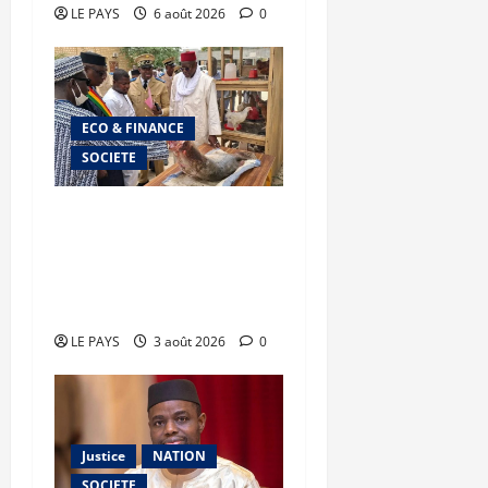
LE PAYS
6 août 2026
0
ECO & FINANCE
SOCIETE
Tombouctou : le ministre
Youba BAH supervise la
mise en œuvre du plan de
campagne agricole
LE PAYS
3 août 2026
0
Justice
NATION
SOCIETE