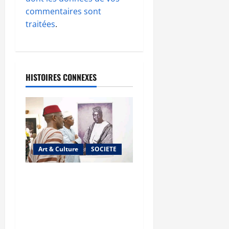
commentaires sont
traitées
.
HISTOIRES CONNEXES
Art & Culture
SOCIETE
Musée national du Mali :
TƐGƐNƆ au service de la
valorisation du
patrimoine