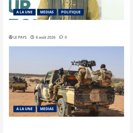
A LA UNE
MEDIAS
POLITIQUE
Diplomatie : calme précaire
LE PAYS
6 août 2026
0
A LA UNE
MEDIAS
Tessalit et Tabrichat : La coalition JNIM/FLA