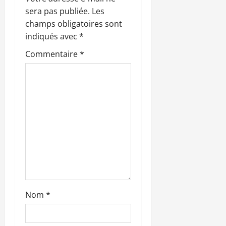
o
sera pas publiée.
Les
n
champs obligatoires sont
indiqués avec
*
d
Commentaire
*
’
a
r
t
i
c
l
Nom
*
e