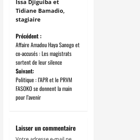
Issa Djiguiba et
Tidiane Bamadio,
stagiaire
N
Précédent :
Affaire Amadou Haya Sanogo et
a
co-accusés : Les magistrats
v
sortent de leur silence
Suivant:
i
Politique : l’APR et le PRVM
g
FASOKO se donnent la main
pour l’avenir
a
t
i
Laisser un commentaire
Votre adresse e-mail ne