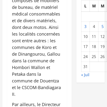
composés de mobiliers
L
M
M
de bureau, de matériel
médical consommables
et de divers matériels,
3
4
5
dont deux motos. Ainsi
les localités concernées
10
11
12
sont entre autres : les
17
18
19
communes de Koro et
de Dinangourou, Gallou
24
25
26
dans la commune de
31
Hombori Wallon et
Petaka dans la
« Juil
commune de Douentza
et le CSCOM-Bandiagara
II.
Par ailleurs, le Directeur