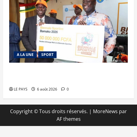
A LA UNE
SPORT
Retour de la biennale sportive : Orange Mali
apporte un soutien de 50 millions FCFA
LE PAYS
6 août 2026
0
Copyright © Tous droits réservés.
|
MoreNews
par
AF themes