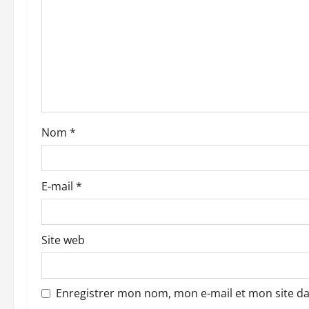
o
n
d
’
a
Nom
*
r
t
E-mail
*
i
c
Site web
l
e
Enregistrer mon nom, mon e-mail et mon site d