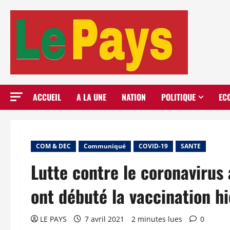
Aller
au
contenu
ACCUEIL
A LA UNE
NATION
POLITIQUE
EC
COM & DEC
Communiqué
COVID-19
SANTE
Lutte contre le coronavirus
ont débuté la vaccination hi
LE PAYS
7 avril 2021
2 minutes lues
0