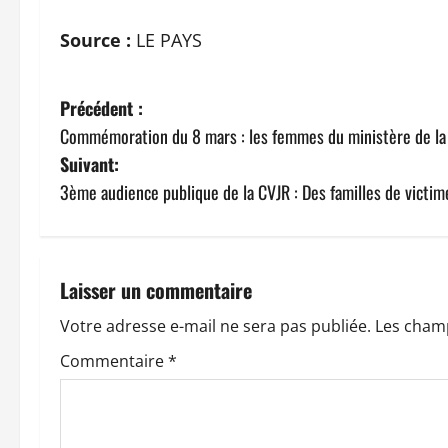
Source :
LE PAYS
N
Précédent :
Commémoration du 8 mars : les femmes du ministère de la
a
Suivant:
v
3ème audience publique de la CVJR : Des familles de victim
i
g
Laisser un commentaire
a
Votre adresse e-mail ne sera pas publiée.
Les champ
t
Commentaire
*
i