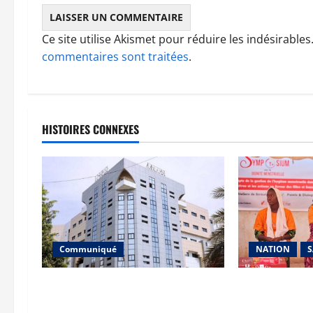
Ce site utilise Akismet pour réduire les indésirables
commentaires sont traitées
.
HISTOIRES CONNEXES
Communiqué
NATION
S
Communiqué du Directeur général
Dignité menst
de l’INPS
en Moi » donne