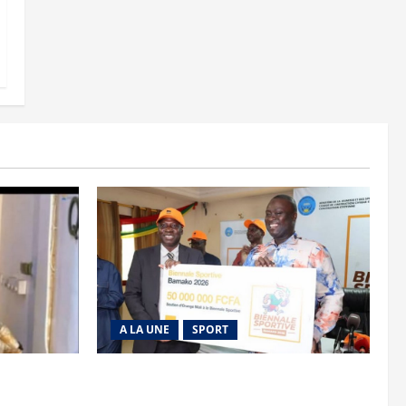
A LA UNE
SPORT
is découpée
Retour de la biennale sportive : Orange
Mali apporte un soutien de 50 millions