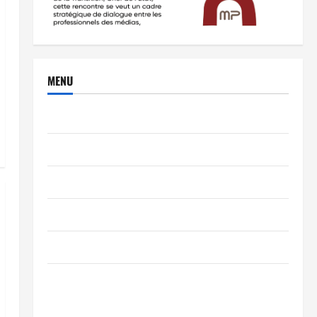
MENU
Brèves
PEOPLE
Editorial
SCIENCES & TECH
Nécrologie
TRIBUNE