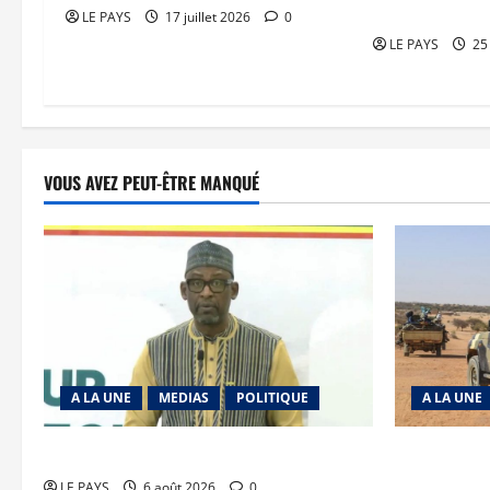
à Niamakoro
LE PAYS
17 juillet 2026
0
LE PAYS
25 
VOUS AVEZ PEUT-ÊTRE MANQUÉ
A LA UNE
MEDIAS
POLITIQUE
A LA UNE
Diplomatie : calme précaire
Tessalit et 
JNIM/FLA m
LE PAYS
6 août 2026
0