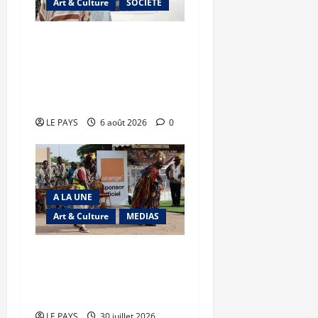
Art & Culture
SOCIETE
Musée national du Mali :
TƐGƐNƆ au service de la
valorisation du
patrimoine
LE PAYS
6 août 2026
0
A LA UNE
Art & Culture
MEDIAS
Festival Balani Dogokoun
: le balafon au cœur de
l’unité nationale
LE PAYS
30 juillet 2026