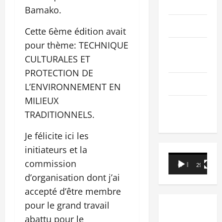
PEOPLE
Bamako.
Editorial
Cette 6ème édition avait
pour thème: TECHNIQUE
SCIENCES &
CULTURALES ET
TECH
PROTECTION DE
Nécrologie
L’ENVIRONNEMENT EN
MILIEUX
TRIBUNE
TRADITIONNELS.
Je félicite ici les
initiateurs et la
Lecteur
commission
00:00
29:21
vidéo
d’organisation dont j’ai
accepté d’être membre
pour le grand travail
abattu pour le