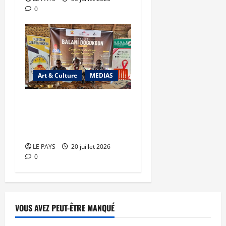
0
Art & Culture
MEDIAS
Balani Dogokoun : la
première édition placée
sous le signe de la culture
LE PAYS
20 juillet 2026
0
VOUS AVEZ PEUT-ÊTRE MANQUÉ