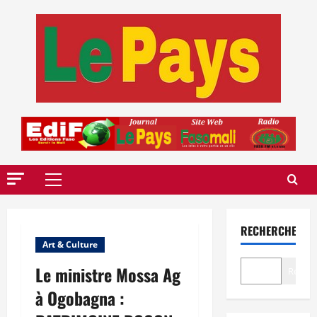
Aller
au
contenu
Menu
principal
RECHERCHER
Art & Culture
Le ministre Mossa Ag
Recher
à Ogobagna :