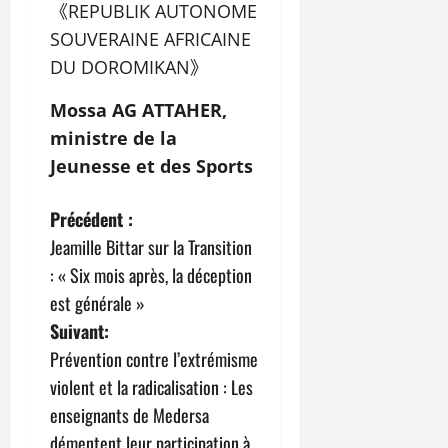
《REPUBLIK AUTONOME
SOUVERAINE AFRICAINE
DU DOROMIKAN》
Mossa AG ATTAHER,
ministre de la
Jeunesse et des Sports
N
Précédent :
Jeamille Bittar sur la Transition
a
: « Six mois après, la déception
v
est générale »
Suivant:
i
Prévention contre l’extrémisme
g
violent et la radicalisation : Les
enseignants de Medersa
a
démentent leur participation à