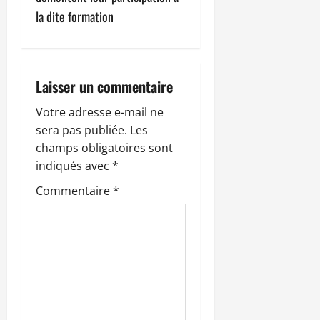
t
la dite formation
i
o
Laisser un commentaire
n
Votre adresse e-mail ne
sera pas publiée.
Les
d
champs obligatoires sont
’
indiqués avec
*
Commentaire
*
a
r
t
i