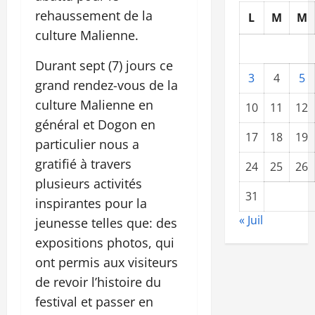
rehaussement de la
L
M
M
culture Malienne.
Durant sept (7) jours ce
3
4
5
grand rendez-vous de la
culture Malienne en
10
11
12
général et Dogon en
17
18
19
particulier nous a
gratifié à travers
24
25
26
plusieurs activités
31
inspirantes pour la
« Juil
jeunesse telles que: des
expositions photos, qui
ont permis aux visiteurs
de revoir l’histoire du
festival et passer en