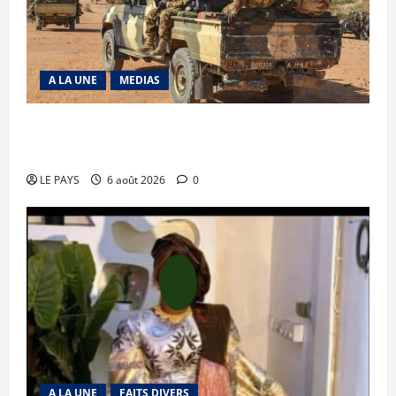
A LA UNE
MEDIAS
Tessalit et Tabrichat : La coalition JNIM/FLA
mise en déroute
LE PAYS
6 août 2026
0
A LA UNE
FAITS DIVERS