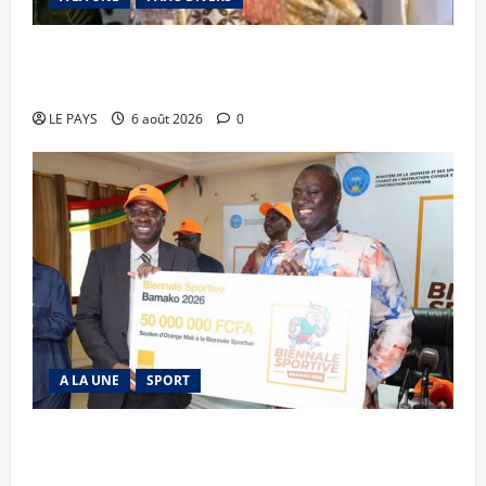
Kalaban-Coro : ‘’ZA’’ tuée puis découpée par son
mari
LE PAYS
6 août 2026
0
A LA UNE
SPORT
Retour de la biennale sportive : Orange Mali
apporte un soutien de 50 millions FCFA