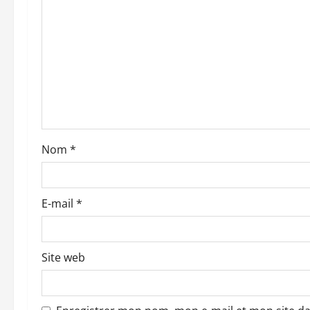
o
n
d
’
a
Nom
*
r
t
E-mail
*
i
c
Site web
l
e