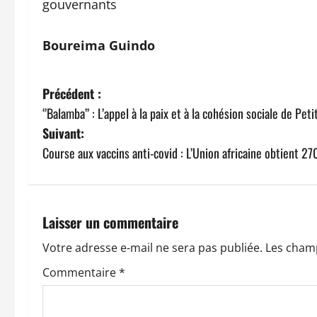
gouvernants
Boureima Guindo
N
Précédent :
‘’Balamba’’ : L’appel à la paix et à la cohésion sociale de Peti
a
Suivant:
v
Course aux vaccins anti-covid : L’Union africaine obtient 2
i
g
Laisser un commentaire
a
Votre adresse e-mail ne sera pas publiée.
Les champ
t
Commentaire
*
i