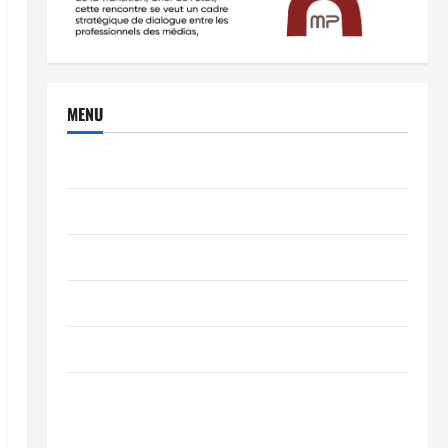
MENU
Brèves
PEOPLE
Editorial
SCIENCES & TECH
Nécrologie
TRIBUNE