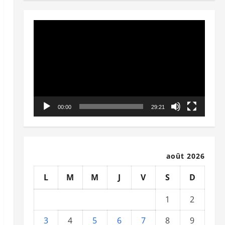
Lecteur
vidéo
00:00
29:21
août 2026
L
M
M
J
V
S
D
1
2
3
4
5
6
7
8
9