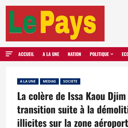
Aller
au
contenu
ACCUEIL
A LA UNE
NATION
POLITIQUE
EC
A LA UNE
MEDIAS
SOCIETE
La colère de Issa Kaou Djim 
transition suite à la démoli
illicites sur la zone aéropo