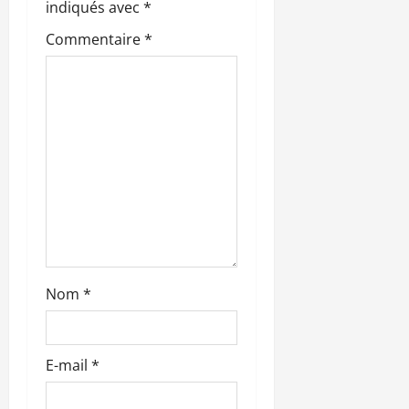
indiqués avec
*
d
Commentaire
*
’
a
r
t
i
c
l
Nom
*
e
E-mail
*