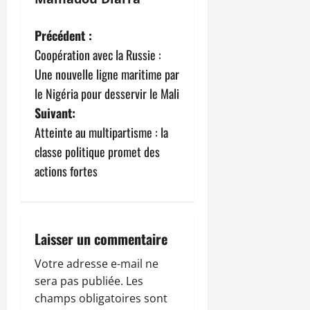
N
Précédent :
Coopération avec la Russie :
a
Une nouvelle ligne maritime par
v
le Nigéria pour desservir le Mali
Suivant:
i
Atteinte au multipartisme : la
g
classe politique promet des
actions fortes
a
t
i
Laisser un commentaire
o
Votre adresse e-mail ne
sera pas publiée.
Les
n
champs obligatoires sont