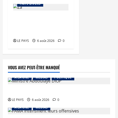
FAITS DIVERS
Kalaban-Coro : ‘’ZA’’ tuée
puis découpée par son
mari
LE PAYS
6 août 2026
0
VOUS AVEZ PEUT-ÊTRE MANQUÉ
A LA UNE
MEDIAS
POLITIQUE
Diplomatie : calme précaire
LE PAYS
6 août 2026
0
A LA UNE
MEDIAS