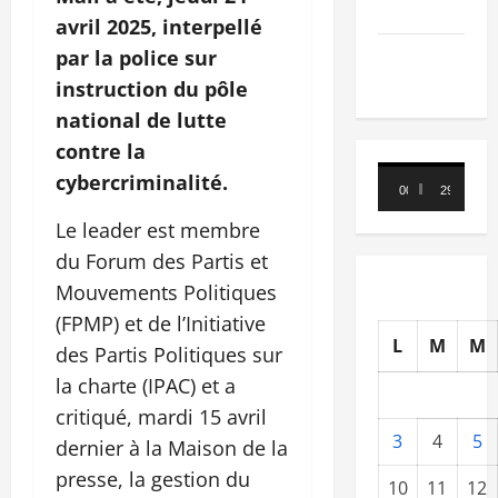
Nécrologie
avril 2025, interpellé
par la police sur
TRIBUNE
instruction du pôle
national de lutte
contre la
Lecteur
cybercriminalité.
00:00
29:21
vidéo
Le leader est membre
du Forum des Partis et
Mouvements Politiques
(FPMP) et de l’Initiative
L
M
M
des Partis Politiques sur
la charte (IPAC) et a
critiqué, mardi 15 avril
3
4
5
dernier à la Maison de la
presse, la gestion du
10
11
12