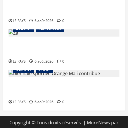
Tessalit et Tabrichat : La coalition JNIM/FLA
mise en déroute
LE PAYS
6 août 2026
0
A LA UNE
FAITS DIVERS
Kalaban-Coro : ‘’ZA’’ tuée puis découpée par son
mari
LE PAYS
6 août 2026
0
A LA UNE
SPORT
Retour de la biennale sportive : Orange Mali
apporte un soutien de 50 millions FCFA
LE PAYS
6 août 2026
0
Copyright © Tous droits réservés.
|
MoreNews
par