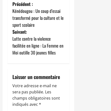
N
Précédent :
Kénédougou : Un coup d’essai
a
transformé pour la culture et le
v
sport scolaire
Suivant:
i
Lutte contre la violence
g
facilitée en ligne : La Femme en
Moi outille 30 jeunes filles
a
t
i
Laisser un commentaire
o
Votre adresse e-mail ne
sera pas publiée.
Les
n
champs obligatoires sont
indiqués avec
*
d