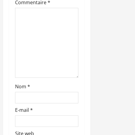
Commentaire
*
’
a
r
t
i
c
l
Nom
*
e
E-mail
*
Site web