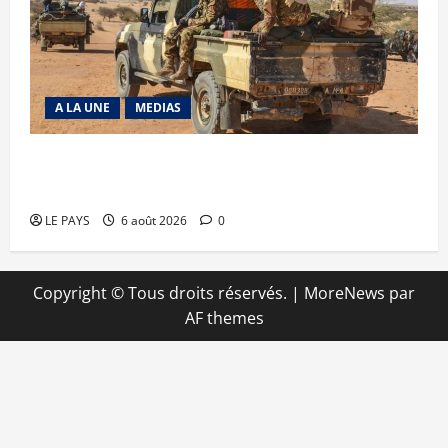
A LA UNE
MEDIAS
Tessalit et Tabrichat : La coalition JNIM/FLA
mise en déroute
LE PAYS
6 août 2026
0
Copyright © Tous droits réservés.
|
MoreNews
par
AF themes