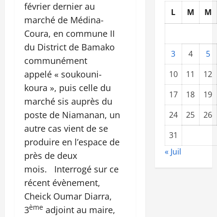
février dernier au
L
M
M
marché de Médina-
Coura, en commune II
du District de Bamako
3
4
5
communément
appelé « soukouni-
10
11
12
koura », puis celle du
17
18
19
marché sis auprès du
poste de Niamanan, un
24
25
26
autre cas vient de se
31
produire en l’espace de
« Juil
près de deux
mois. Interrogé sur ce
récent évènement,
Cheick Oumar Diarra,
ème
3
adjoint au maire,