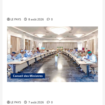
millions de FCFA à l’organisation de la Biennale
Sportive 2026
LE PAYS
8 août 2026
0
Conseil des Ministres
Communique du conseil des ministres du
vendredi 7 aout 2026 CM N°2026-31/SGG
LE PAYS
7 août 2026
0