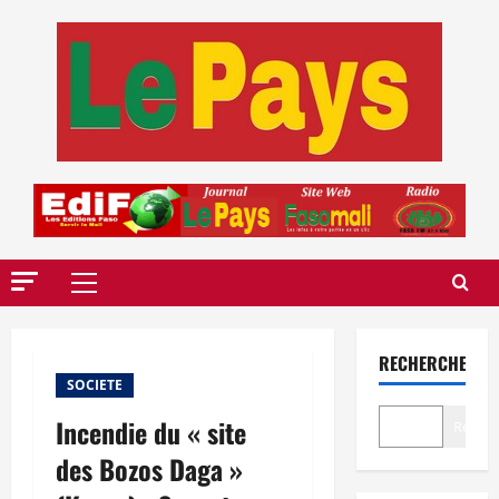
Aller
au
contenu
Menu
principal
RECHERCHER
SOCIETE
Incendie du « site
Recher
des Bozos Daga »