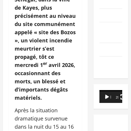
PEOPLE
de Kayes, plus
Editorial
précisément au niveau
du site communément
SCIENCES &
appelé « site des Bozos
TECH
», un violent incendie
meurtrier s’est
Nécrologie
propagé, tôt ce
TRIBUNE
er
mercredi 1
avril 2026,
occasionnant des
morts, un blessé et
d’importants dégâts
Lecteur
matériels.
00:00
29:21
vidéo
Après la situation
dramatique survenue
dans la nuit du 15 au 16