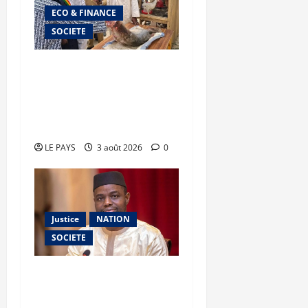
ECO & FINANCE
SOCIETE
Tombouctou : le ministre
Youba BAH supervise la
mise en œuvre du plan de
campagne agricole
LE PAYS
3 août 2026
0
Justice
NATION
SOCIETE
Dépravation des mœurs :
le ministre Kassogué