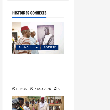
HISTOIRES CONNEXES
Art & Culture
SOCIETE
Musée national du Mali :
TƐGƐNƆ au service de la
valorisation du
patrimoine
LE PAYS
6 août 2026
0