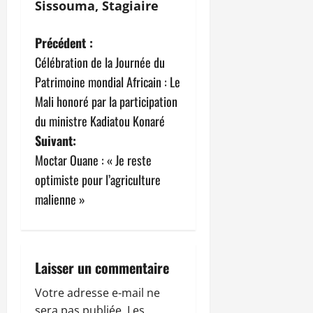
Sissouma, Stagiaire
N
Précédent :
Célébration de la Journée du
a
Patrimoine mondial Africain : Le
v
Mali honoré par la participation
du ministre Kadiatou Konaré
i
Suivant:
g
Moctar Ouane : « Je reste
optimiste pour l’agriculture
a
malienne »
t
i
Laisser un commentaire
o
Votre adresse e-mail ne
n
sera pas publiée.
Les