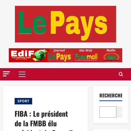
Aller
au
contenu
Menu
principal
RECHERCHER
SPORT
FIBA : Le président
Recher
de la FMBB élu