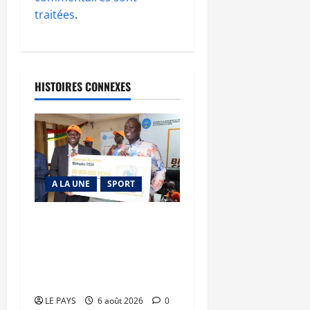
traitées
.
HISTOIRES CONNEXES
A LA UNE
SPORT
Retour de la biennale
sportive : Orange Mali
apporte un soutien de 50
millions FCFA
LE PAYS
6 août 2026
0