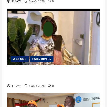
LE PAYS
6 août 2026
0
A LA UNE
FAITS DIVERS
Kalaban-Coro : ‘’ZA’’ tuée puis découpée par son
mari
LE PAYS
6 août 2026
0