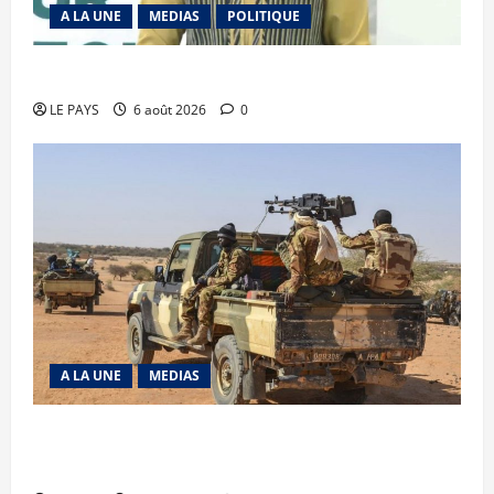
A LA UNE
MEDIAS
POLITIQUE
Diplomatie : calme précaire
LE PAYS
6 août 2026
0
A LA UNE
MEDIAS
Tessalit et Tabrichat : La coalition JNIM/FLA
mise en déroute