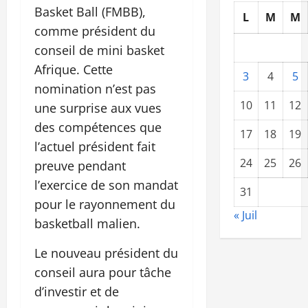
Basket Ball (FMBB),
L
M
M
comme président du
conseil de mini basket
Afrique. Cette
3
4
5
nomination n’est pas
10
11
12
une surprise aux vues
des compétences que
17
18
19
l’actuel président fait
24
25
26
preuve pendant
l’exercice de son mandat
31
pour le rayonnement du
« Juil
basketball malien.
Le nouveau président du
conseil aura pour tâche
d’investir et de