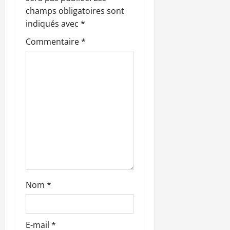
champs obligatoires sont
d
indiqués avec
*
’
Commentaire
*
a
r
t
i
c
l
Nom
*
e
E-mail
*