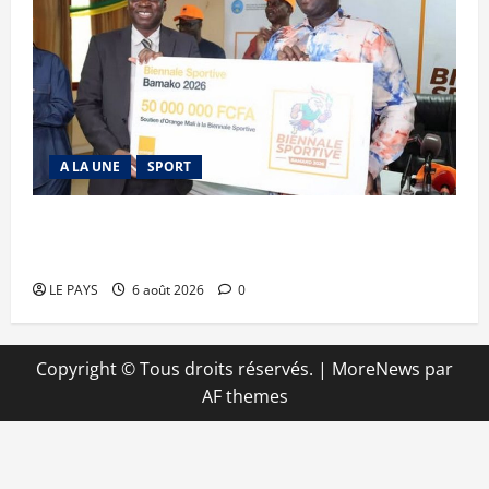
A LA UNE
SPORT
Retour de la biennale sportive : Orange Mali
apporte un soutien de 50 millions FCFA
LE PAYS
6 août 2026
0
Copyright © Tous droits réservés.
|
MoreNews
par
AF themes