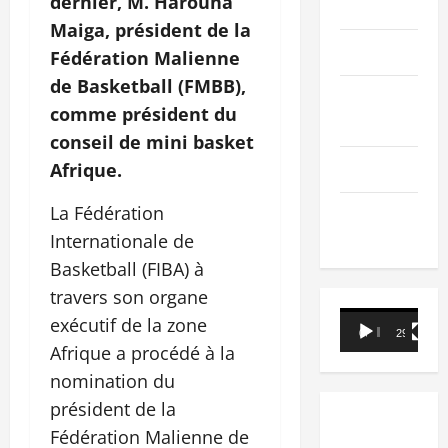
dernier, M. Harouna
PEOPLE
Maiga, président de la
Editorial
Fédération Malienne
de Basketball (FMBB),
SCIENCES &
comme président du
TECH
conseil de mini basket
Nécrologie
Afrique.
La Fédération
TRIBUNE
Internationale de
Basketball (FIBA) à
travers son organe
Lecteur
exécutif de la zone
00:00
29:21
vidéo
Afrique a procédé à la
nomination du
président de la
Fédération Malienne de