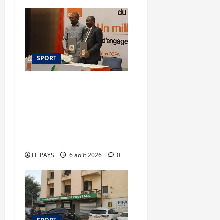
SPORT
Orange Mali –
FEMAFOOT : 200 millions
de FCFA supplémentaires
pour le nouveau
sélectionneur
LE PAYS
6 août 2026
0
SPORT