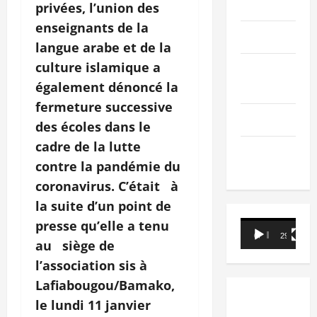
PEOPLE
privées, l’union des
enseignants de la
Editorial
langue arabe et de la
culture islamique a
SCIENCES &
également dénoncé la
TECH
fermeture successive
Nécrologie
des écoles dans le
cadre de la lutte
TRIBUNE
contre la pandémie du
coronavirus. C’était à
la suite d’un point de
presse qu’elle a tenu
Lecteur
00:00
29:21
vidéo
au siège de
l’association sis à
Lafiabougou/Bamako,
le lundi 11 janvier