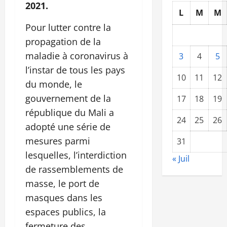
2021.
L
M
M
Pour lutter contre la
propagation de la
maladie à coronavirus à
3
4
5
l’instar de tous les pays
10
11
12
du monde, le
gouvernement de la
17
18
19
république du Mali a
24
25
26
adopté une série de
mesures parmi
31
lesquelles, l’interdiction
« Juil
de rassemblements de
masse, le port de
masques dans les
espaces publics, la
fermeture des