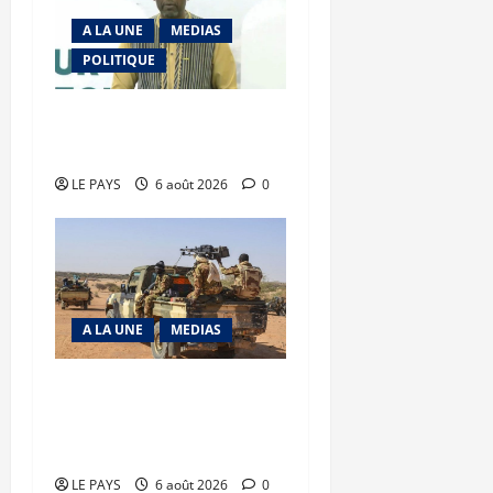
A LA UNE
MEDIAS
POLITIQUE
Diplomatie : calme
précaire
LE PAYS
6 août 2026
0
A LA UNE
MEDIAS
Tessalit et Tabrichat : La
coalition JNIM/FLA mise
en déroute
LE PAYS
6 août 2026
0