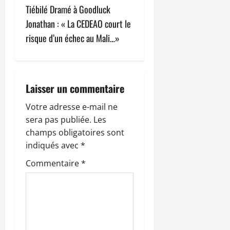
Tiébilé Dramé à Goodluck
i
Jonathan : « La CEDEAO court le
g
risque d’un échec au Mali…»
a
t
Laisser un commentaire
i
Votre adresse e-mail ne
sera pas publiée.
Les
o
champs obligatoires sont
n
indiqués avec
*
Commentaire
*
d
’
a