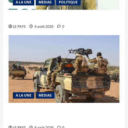
A LA UNE
MEDIAS
POLITIQUE
Diplomatie : calme précaire
LE PAYS
6 août 2026
0
A LA UNE
MEDIAS
Tessalit et Tabrichat : La coalition JNIM/FLA
mise en déroute
LE PAYS
6 août 2026
0