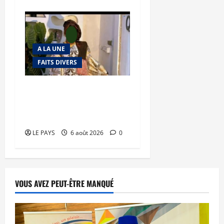
A LA UNE
FAITS DIVERS
Kalaban-Coro : ‘’ZA’’ tuée
puis découpée par son
mari
LE PAYS
6 août 2026
0
VOUS AVEZ PEUT-ÊTRE MANQUÉ