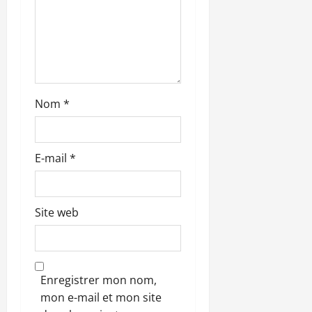
r
t
i
c
Nom
*
l
e
E-mail
*
Site web
Enregistrer mon nom,
mon e-mail et mon site