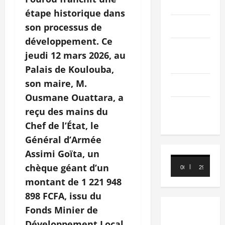
PEOPLE
étape historique dans
Editorial
son processus de
développement. Ce
SCIENCES &
jeudi 12 mars 2026, au
TECH
Palais de Koulouba,
son maire, M.
Nécrologie
Ousmane Ouattara, a
TRIBUNE
reçu des mains du
Chef de l’État, le
Général d’Armée
Assimi Goïta, un
Lecteur
chèque géant d’un
00:00
29:21
vidéo
montant de 1 221 948
898 FCFA, issu du
Fonds Minier de
Développement Local