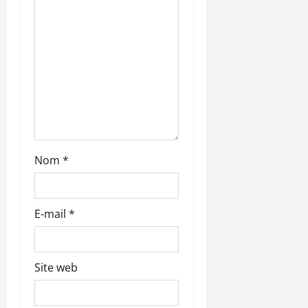
t
i
c
l
e
Nom
*
E-mail
*
Site web