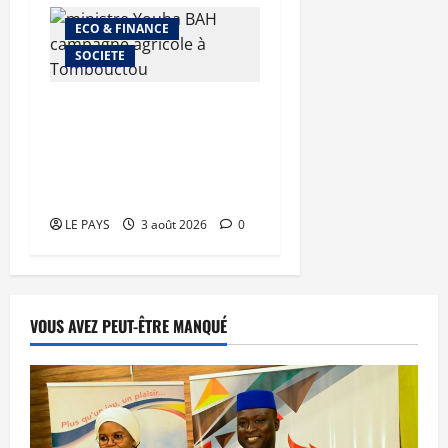
ECO & FINANCE
SOCIETE
Tombouctou : le ministre
Youba BAH supervise la
mise en œuvre du plan de
campagne agricole
LE PAYS
3 août 2026
0
VOUS AVEZ PEUT-ÊTRE MANQUÉ