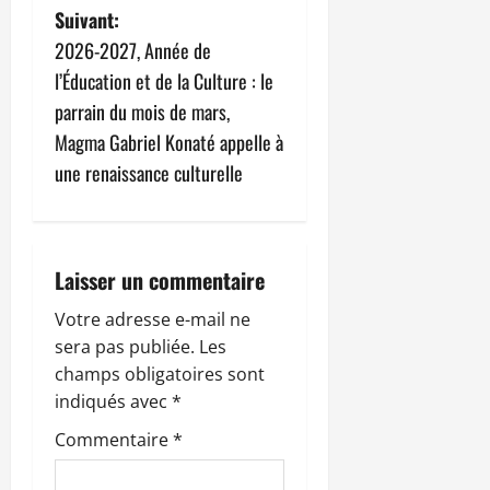
i
Suivant:
g
2026-2027, Année de
l’Éducation et de la Culture : le
a
parrain du mois de mars,
t
Magma Gabriel Konaté appelle à
une renaissance culturelle
i
o
n
Laisser un commentaire
d
Votre adresse e-mail ne
sera pas publiée.
Les
’
champs obligatoires sont
indiqués avec
*
a
Commentaire
*
r