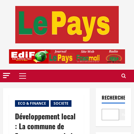
Aller
au
contenu
Menu
principal
RECHERCHER
ECO & FINANCE
SOCIETE
Développement local
Recher
: La commune de