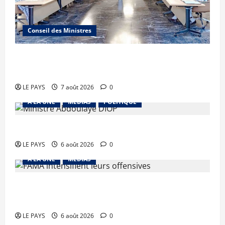
Conseil des Ministres
Communique du conseil des ministres du
vendredi 7 aout 2026 CM N°2026-31/SGG
LE PAYS
7 août 2026
0
A LA UNE
MEDIAS
POLITIQUE
Diplomatie : calme précaire
LE PAYS
6 août 2026
0
A LA UNE
MEDIAS
Tessalit et Tabrichat : La coalition JNIM/FLA
mise en déroute
LE PAYS
6 août 2026
0