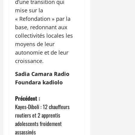
d’une transition qui
mise sur la
« Refondation » par la
base, redonnant aux
collectivités locales les
moyens de leur
autonomie et de leur
croissance.
Sadia Camara Radio
Foundara kadiolo
N
Précédent :
Kayes-Diboli : 12 chauffeurs
a
routiers et 2 apprentis
v
adolescents froidement
assassinés