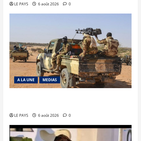
LE PAYS
6 août 2026
0
A LA UNE
MEDIAS
Tessalit et Tabrichat : La coalition JNIM/FLA
mise en déroute
LE PAYS
6 août 2026
0