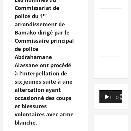
PEOPLE
Commissariat de
Editorial
er
police du 1
arrondissement de
SCIENCES &
Bamako dirigé par le
TECH
Commissaire principal
de police
Nécrologie
Abdrahamane
TRIBUNE
Alassane ont procédé
à l’interpellation de
six jeunes suite à une
altercation ayant
Lecteur
occasionné des coups
00:00
29:21
vidéo
et blessures
volontaires avec arme
blanche.