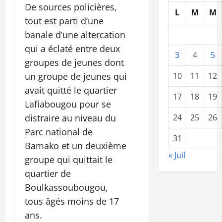
De sources policières,
L
M
M
tout est parti d’une
banale d’une altercation
qui a éclaté entre deux
3
4
5
groupes de jeunes dont
un groupe de jeunes qui
10
11
12
avait quitté le quartier
17
18
19
Lafiabougou pour se
distraire au niveau du
24
25
26
Parc national de
31
Bamako et un deuxième
« Juil
groupe qui quittait le
quartier de
Boulkassoubougou,
tous âgés moins de 17
ans.