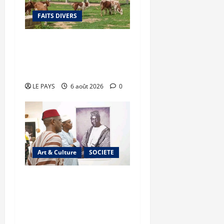
FAITS DIVERS
Diboli : Un réseau
présumé de vol et revente
du batail démantelé
LE PAYS
6 août 2026
0
Art & Culture
SOCIETE
Musée national du Mali :
TƐGƐNƆ au service de la
valorisation du
patrimoine