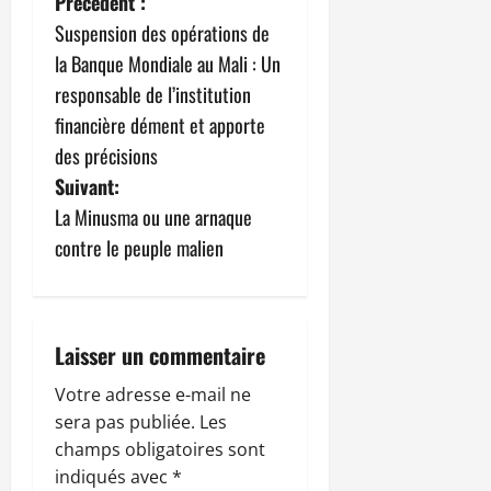
N
Précédent :
Suspension des opérations de
a
la Banque Mondiale au Mali : Un
v
responsable de l’institution
financière dément et apporte
i
des précisions
g
Suivant:
La Minusma ou une arnaque
a
contre le peuple malien
t
i
Laisser un commentaire
o
Votre adresse e-mail ne
n
sera pas publiée.
Les
champs obligatoires sont
d
indiqués avec
*