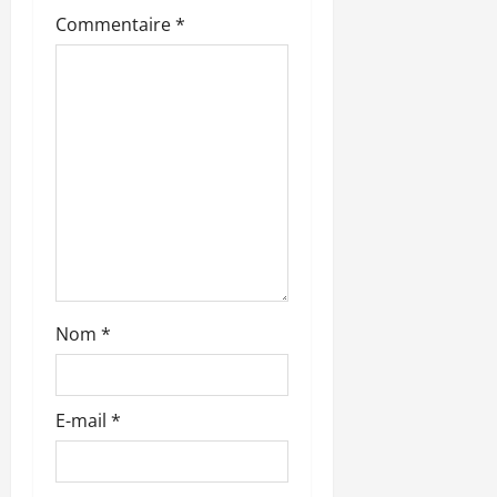
’
Commentaire
*
a
r
t
i
c
l
Nom
*
e
E-mail
*