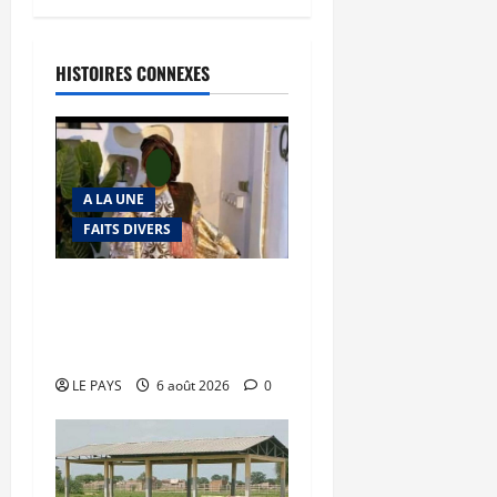
HISTOIRES CONNEXES
A LA UNE
FAITS DIVERS
Kalaban-Coro : ‘’ZA’’ tuée
puis découpée par son
mari
LE PAYS
6 août 2026
0