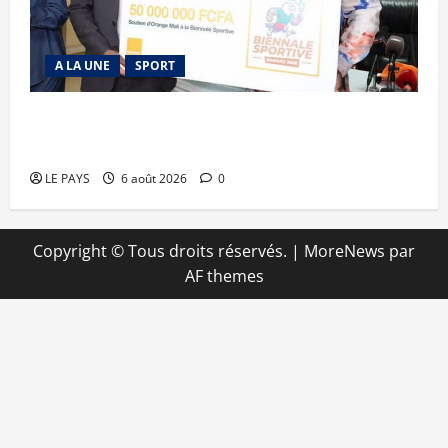
A LA UNE
SPORT
Retour de la biennale sportive : Orange Mali
apporte un soutien de 50 millions FCFA
LE PAYS
6 août 2026
0
Copyright © Tous droits réservés.
|
MoreNews
par
AF themes