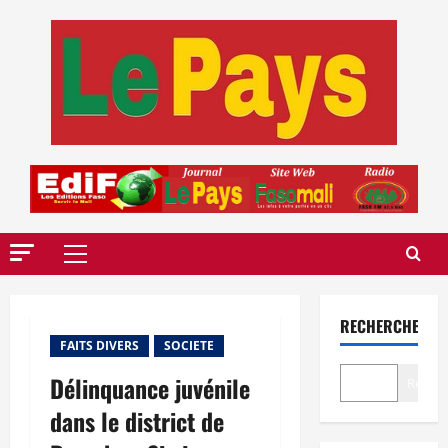
Aller
au
contenu
Menu
principal
RECHERCHER
FAITS DIVERS
SOCIETE
Délinquance juvénile
Recher
dans le district de