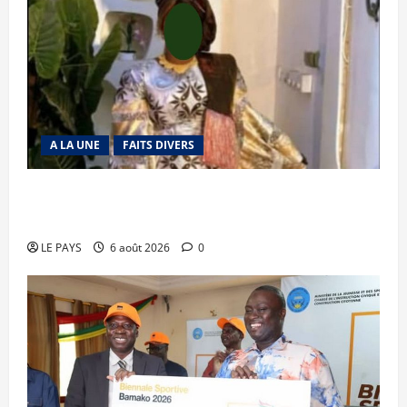
A LA UNE
FAITS DIVERS
Kalaban-Coro : ‘’ZA’’ tuée puis découpée par son
mari
LE PAYS
6 août 2026
0