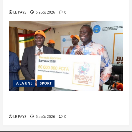
mari
LE PAYS
6 août 2026
0
A LA UNE
SPORT
Retour de la biennale sportive : Orange Mali
apporte un soutien de 50 millions FCFA
LE PAYS
6 août 2026
0