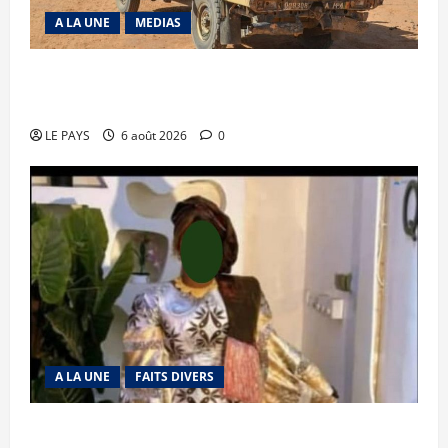
A LA UNE
MEDIAS
Tessalit et Tabrichat : La coalition JNIM/FLA
mise en déroute
LE PAYS
6 août 2026
0
A LA UNE
FAITS DIVERS
Kalaban-Coro : ‘’ZA’’ tuée puis découpée par son