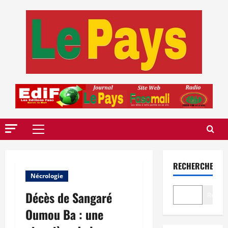
Aller
au
contenu
Menu
principal
RECHERCHER
Nécrologie
Décès de Sangaré
Recher
Oumou Ba : une