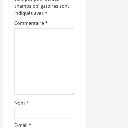
’
champs obligatoires sont
indiqués avec
*
a
Commentaire
*
r
t
i
c
l
e
Nom
*
E-mail
*