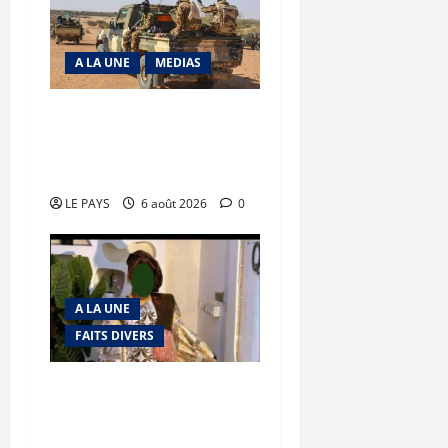
A LA UNE
MEDIAS
Tessalit et Tabrichat : La
coalition JNIM/FLA mise
en déroute
LE PAYS
6 août 2026
0
A LA UNE
FAITS DIVERS
Kalaban-Coro : ‘’ZA’’ tuée
puis découpée par son
mari