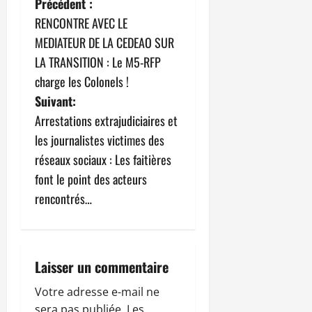
N
Précédent :
RENCONTRE AVEC LE
a
MEDIATEUR DE LA CEDEAO SUR
v
LA TRANSITION : Le M5-RFP
charge les Colonels !
i
Suivant:
g
Arrestations extrajudiciaires et
les journalistes victimes des
a
réseaux sociaux : Les faitières
t
font le point des acteurs
rencontrés…
i
o
n
Laisser un commentaire
d
Votre adresse e-mail ne
sera pas publiée.
Les