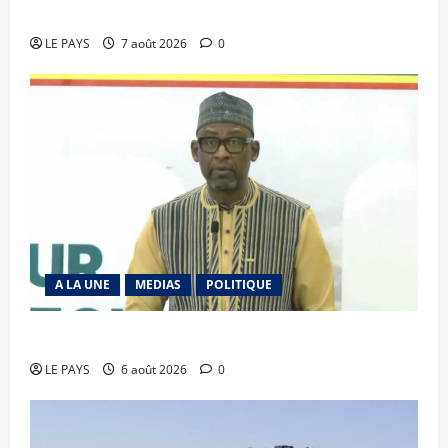
vendredi 7 aout 2026 CM N°2026-31/SGG
LE PAYS
7 août 2026
0
A LA UNE
MEDIAS
POLITIQUE
Diplomatie : calme précaire
LE PAYS
6 août 2026
0