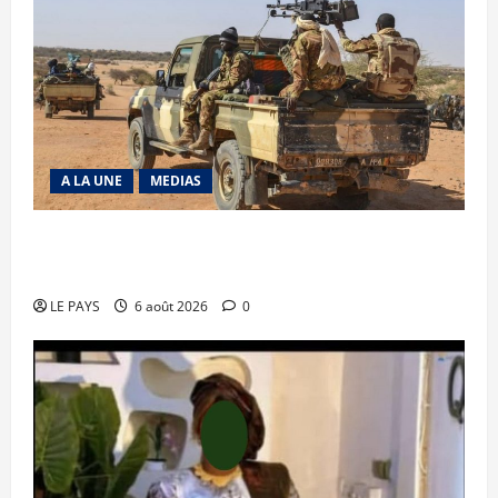
A LA UNE
MEDIAS
Tessalit et Tabrichat : La coalition JNIM/FLA
mise en déroute
LE PAYS
6 août 2026
0