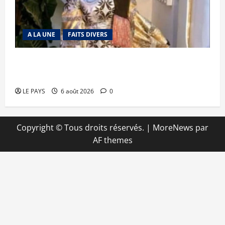
A LA UNE
FAITS DIVERS
Kalaban-Coro : ‘’ZA’’ tuée puis découpée par son
mari
LE PAYS
6 août 2026
0
Copyright © Tous droits réservés.
|
MoreNews
par
AF themes