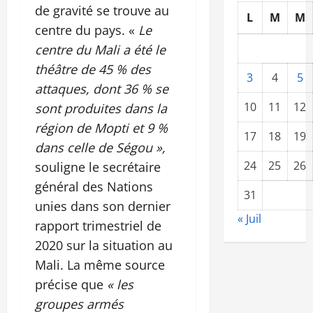
de gravité se trouve au
L
M
M
centre du pays. «
Le
centre du Mali a été le
théâtre de 45 % des
3
4
5
attaques, dont 36 % se
10
11
12
sont produites dans la
région de Mopti et 9 %
17
18
19
dans celle de Ségou »,
24
25
26
souligne le secrétaire
général des Nations
31
unies dans son dernier
« Juil
rapport trimestriel de
2020 sur la situation au
Mali. La même source
précise que
« les
groupes armés