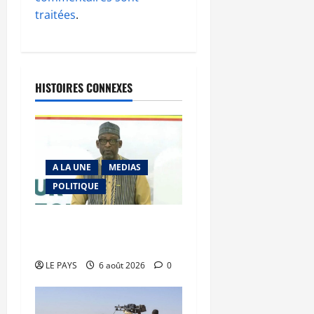
traitées
.
HISTOIRES CONNEXES
A LA UNE
MEDIAS
POLITIQUE
Diplomatie : calme
précaire
LE PAYS
6 août 2026
0