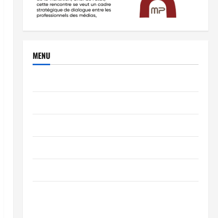
MENU
Brèves
PEOPLE
Editorial
SCIENCES & TECH
Nécrologie
TRIBUNE