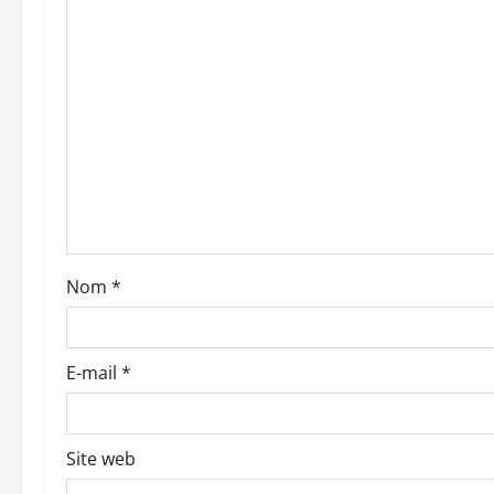
i
o
n
d
’
a
Nom
*
r
t
E-mail
*
i
c
Site web
l