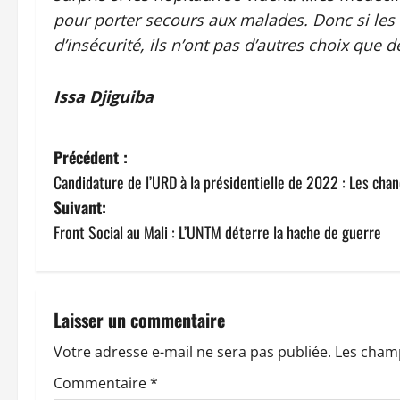
pour porter secours aux malades. Donc si les 
d’insécurité, ils n’ont pas d’autres choix que 
Issa Djiguiba
N
Précédent :
Candidature de l’URD à la présidentielle de 2022 : Les chan
a
Suivant:
v
Front Social au Mali : L’UNTM déterre la hache de guerre
i
g
Laisser un commentaire
a
Votre adresse e-mail ne sera pas publiée.
Les champ
t
Commentaire
*