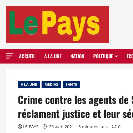
Aller
au
contenu
ACCUEIL
A LA UNE
NATION
POLITIQUE
EC
A LA UNE
MEDIAS
SANTE
Crime contre les agents de S
réclament justice et leur sé
LE PAYS
29 avril 2021
5 minutes lues
0