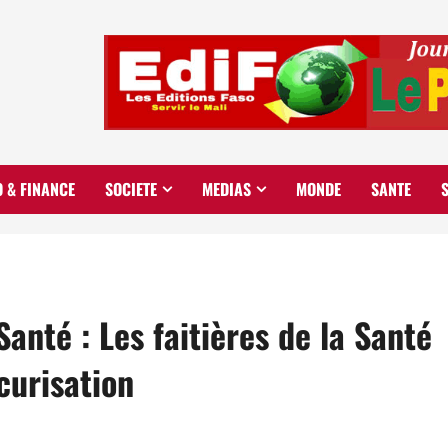
O & FINANCE
SOCIETE
MEDIAS
MONDE
SANTE
anté : Les faitières de la Santé
curisation