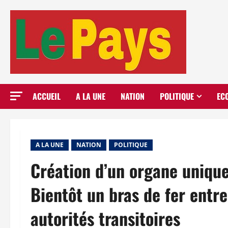
Aller
au
contenu
ACCUEIL
A LA UNE
NATION
POLITIQUE
EC
A LA UNE
NATION
POLITIQUE
Création d’un organe unique
Bientôt un bras de fer entre 
autorités transitoires