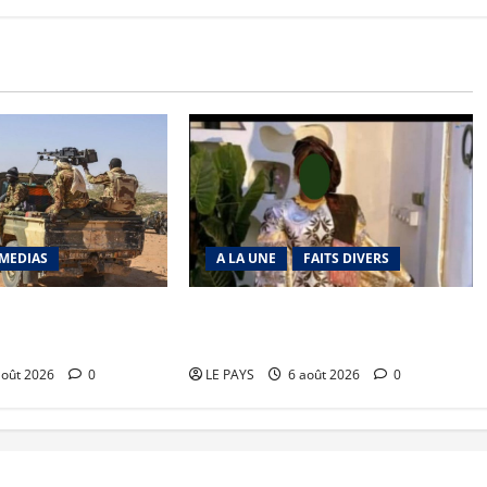
MEDIAS
A LA UNE
FAITS DIVERS
richat : La coalition
Kalaban-Coro : ‘’ZA’’ tuée puis
 en déroute
découpée par son mari
août 2026
0
LE PAYS
6 août 2026
0