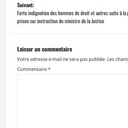
a
Suivant:
v
Forte indignation des hommes de droit et autres suite à la
prison sur instruction du ministre de la Justice
i
g
a
Laisser un commentaire
t
Votre adresse e-mail ne sera pas publiée.
Les champ
Commentaire
*
i
o
n
d
’