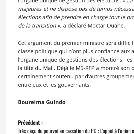
l’organe unique de gestion des élections.
« La
majeures et ne dispose pas de temps nécessai
élections afin de prendre en charge tout le pro
de la transition »,
a déclaré Moctar Ouane.
Cet argument du premier ministre sera diffic
classe politique qui n’ont plus confiance aux a
l’organe unique de gestions des élections, les
la tête du Mali. Déjà le M5-RFP a montré son o
certainement soutenu par d’autres groupements
entre eux et les gouvernants.
Boureima Guindo
N
Précédent :
Très déçu du pourvoi en cassation du PG : L’appel à l’union 