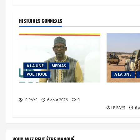
HISTOIRES CONNEXES
A LA UNE
MEDIAS
POLITIQUE
A LA UNE
Diplomatie : calme précaire
Tessalit et Tab
JNIM/FLA mise
LE PAYS
6 août 2026
0
LE PAYS
6 
VOUS AVEZ PEUT-ÊTRE MANQUÉ