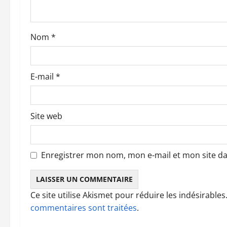
a
r
Nom
*
t
i
E-mail
*
c
l
Site web
e
Enregistrer mon nom, mon e-mail et mon site d
Ce site utilise Akismet pour réduire les indésirables
commentaires sont traitées
.