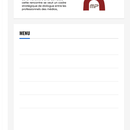
MENU
Brèves
PEOPLE
Editorial
SCIENCES & TECH
Nécrologie
TRIBUNE